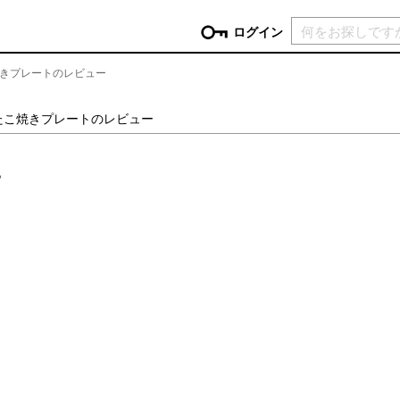
現在カ
ログイン
きプレートのレビュー
GORY
たこ焼きプレートのレビュー
ン
more
インテリア
mo
。
チン家電
時計
ログイン
生活家電
パスワードをお忘れの方はこちら＞
チンツール
家具・収納
新規会員登録
チンファブリック
ファブリック
ックアイテム
more
ビューティー
mo
チボックス・弁当箱
スキンケア・フェイスケア
チバッグ・クーラートート
ヘアケア
ハンドケア
他ピクニックアイテム
ボディケア
アロマ