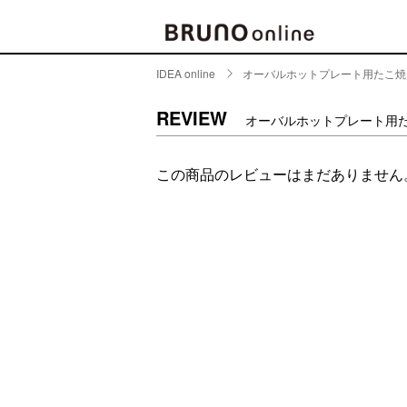
IDEA online
オーバルホットプレート用たこ焼
BRAND
CATE
REVIEW
オーバルホットプレート用
キッチ
BRUNO
この商品のレビューはまだありません
キッ
MILESTO
食器
ブランド一覧
キッ
キッ
店舗一覧
ピクニ
CONTENTS
ラン
ラン
特集一覧
水筒
ランキング
その
コラム