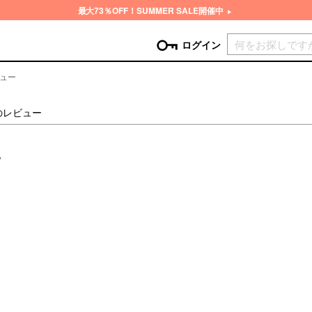
最大73％OFF！SUMMER SALE開催中
現在カ
ログイン
ビュー
GORY
Mのレビュー
ン
more
インテリア
mo
。
チン家電
時計
ログイン
生活家電
パスワードをお忘れの方はこちら＞
チンツール
家具・収納
新規会員登録
チンファブリック
ファブリック
ックアイテム
more
ビューティー
mo
チボックス・弁当箱
スキンケア・フェイスケア
チバッグ・クーラートート
ヘアケア
ハンドケア
他ピクニックアイテム
ボディケア