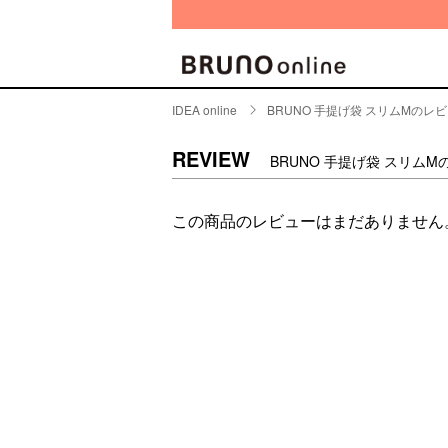
IDEA online
BRUNO 手提げ袋 スリムMのレ
BRAND
CATE
REVIEW
BRUNO 手提げ袋 スリム
キッチ
BRUNO
この商品のレビューはまだありません
キッ
MILESTO
食器
ブランド一覧
キッ
キッ
店舗一覧
ピクニ
CONTENTS
ラン
ラン
特集一覧
水筒
ランキング
その