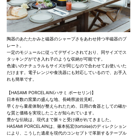
陶器のあたたかみと磁器のシャープさをあわせ持つ半磁器のプ
レート。
一定のモジュールに従ってデザインされており、同サイズでス
タッキングができ入れ子のような収納が可能です。
色違いのナチュラルもサイズが同じなので合わせてお使いいた
だけます。電子レンジや食洗器にも対応しているので、お手入
れも簡単です。
【HASAMI PORCELAIN(ハサミ ポーセリン)】
日本有数の窯業の盛んな地、長崎県波佐見町。
早くから量産体制が整えられたため、日用の食器としての確か
な質と価格を実現したことが知られています。
豊かな伝統は、現代まで脈々と受け継がれてきました。
HASAMI PORCELAINは、篠本拓宏(tortoise)のディレクション
により、こうした遺産を現代のコンセプトで革新するテーブル