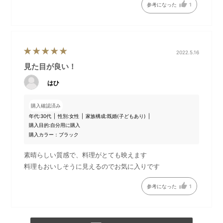
参考になった
1
2022.5.16
見た目が良い！
はひ
購入確認済み
年代:
30代
性別:
女性
家族構成:
既婚(子どもあり)
購入目的:
自分用に購入
購入カラー：ブラック
素晴らしい質感で、料理がとても映えます
料理もおいしそうに見えるのでお気に入りです
参考になった
1