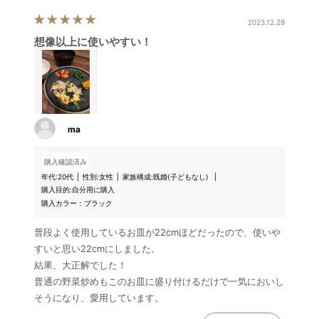
2023.12.29
想像以上に使いやすい！
ma
購入確認済み
年代:
20代
性別:
女性
家族構成:
既婚(子どもなし)
購入目的:
自分用に購入
購入カラー：ブラック
普段よく使用しているお皿が22cmほどだったので、使いや
すいと思い22cmにしました。
結果、大正解でした！
普通の野菜炒めもこのお皿に盛り付けるだけで一気においし
そうになり、愛用しています。