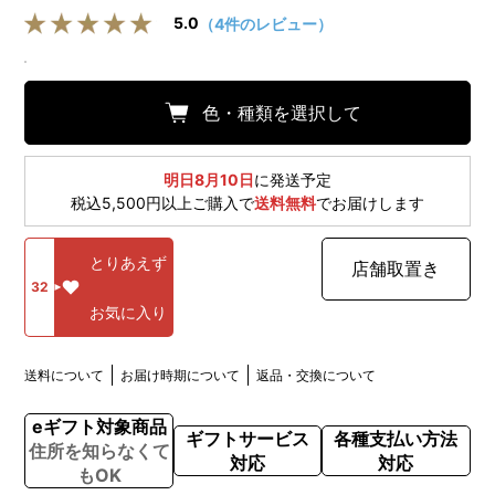
5.0
（4件のレビュー）
色・種類を選択して
明日8月10日
に発送予定
税込5,500円以上ご購入で
送料無料
でお届けします
とりあえず
店舗取置き
32
お気に入り
送料について
お届け時期について
返品・交換について
eギフト対象商品
ギフトサービス
各種支払い方法
住所を知らなくて
対応
対応
もOK