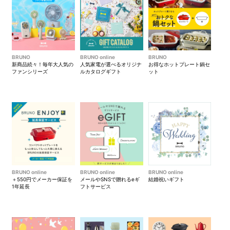
BRUNO
BRUNO online
BRUNO
新商品続々！毎年大人気の
人気家電が選べるオリジナ
お得なホットプレート鍋セ
ファンシリーズ
ルカタログギフト
ット
BRUNO online
BRUNO online
BRUNO online
＋550円でメーカー保証を
メールやSNSで贈れるeギ
結婚祝いギフト
1年延長
フトサービス