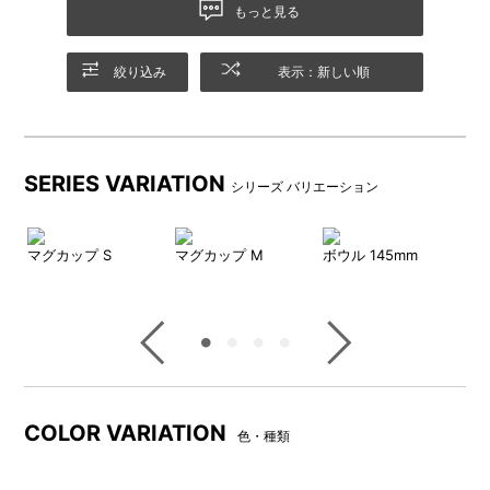
もっと見る
絞り込み
表示：新しい順
SERIES VARIATION
シリーズ バリエーション
マグカップ S
マグカップ M
ボウル 145mm
ボ
COLOR VARIATION
色・種類