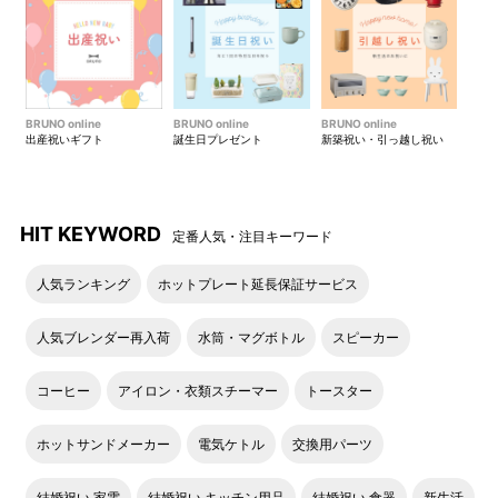
BRUNO online
BRUNO online
BRUNO online
出産祝いギフト
誕生日プレゼント
新築祝い・引っ越し祝い
HIT KEYWORD
定番人気・注目キーワード
人気ランキング
ホットプレート延長保証サービス
人気ブレンダー再入荷
水筒・マグボトル
スピーカー
コーヒー
アイロン・衣類スチーマー
トースター
ホットサンドメーカー
電気ケトル
交換用パーツ
結婚祝い 家電
結婚祝い キッチン用品
結婚祝い 食器
新生活