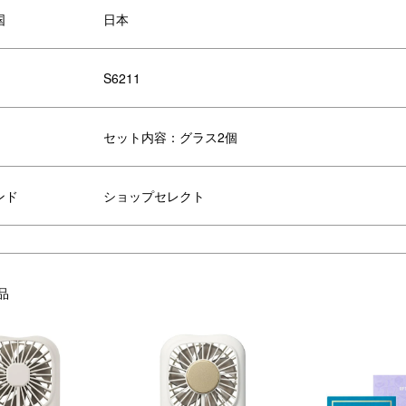
国
日本
S6211
セット内容：グラス2個
ンド
ショップセレクト
品