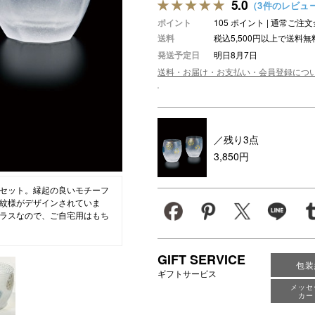
5.0
（3件のレビュ
アロマ
ポイント
105 ポイント | 通常ご
送料
税込5,500円以上で送料無
ション・トラベル
more
ベビー・キッズアイテム
mo
発送予定日
明日8月7日
ベル小物
おもちゃ・トイ
送料・お届け・お支払い・会員登録につ
ッション雑貨
ファッション
グ
その他ベビー・キッズアイテム
／残り3点
3,850円
セット。縁起の良いモチーフ
紋様がデザインされていま
ラスなので、ご自宅用はもち
GIFT SERVICE
包装
ギフトサービス
メッセ
カー