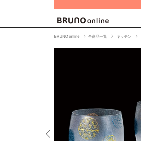
BRUNO online
全商品一覧
キッチン
BRAND
CATE
キッチ
BRUNO
キッ
MILESTO
食器
ブランド一覧
キッ
キッ
店舗一覧
ピクニ
CONTENTS
ラン
ラン
特集一覧
水筒
ランキング
その