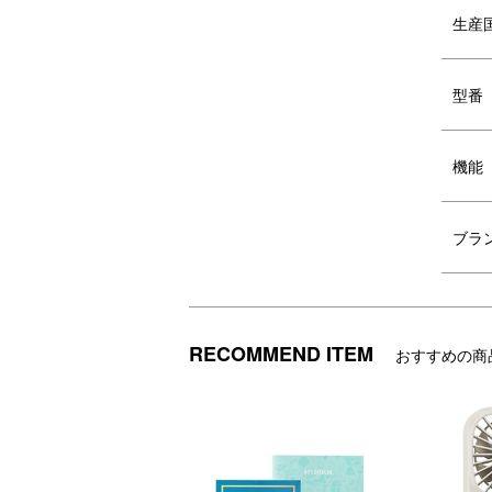
生産
プレミアム丸紋 ビアMペアセ
型番
ット
機能
ブラ
RECOMMEND ITEM
おすすめの商