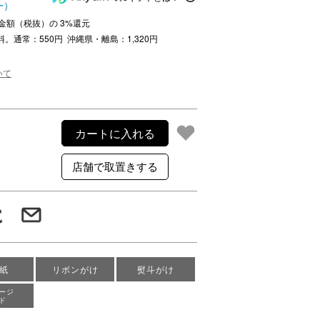
ー）
注文金額（税抜）の
3
%還元
ご利用案内
料。通常：550円 沖縄県・離島：1,320円
re
ギフトサービス
よくある質問
いて
お問い合わせ
カートに入れる
紙
リボンがけ
熨斗がけ
ージ
ド