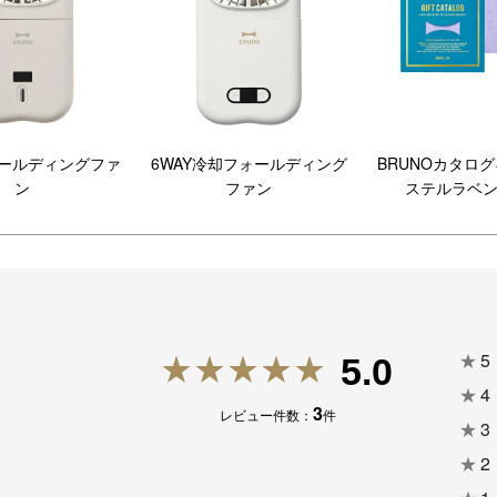
ォールディングファ
6WAY冷却フォールディング
BRUNOカタロ
ン
ファン
ステルラベ
★
5
5.0
★
4
3
レビュー件数：
件
★
3
★
2