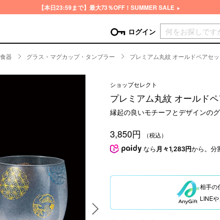
【本日23:59まで】最大73％OFF！SUMMER SALE
現在カ
ログイン
食器
グラス・マグカップ・タンブラー
プレミアム丸紋 オールドペアセッ
GORY
ショップセレクト
ン
more
インテリア
mo
プレミアム丸紋 オールド
チン家電
時計
縁起の良いモチーフとデザインのグ
ログイン
生活家電
パスワードをお忘れの方はこちら＞
3,850円
チンツール
家具・収納
（税込）
新規会員登録
チンファブリック
ファブリック
なら
月々1,283円
から。分
ックアイテム
more
ビューティー
mo
チボックス・弁当箱
スキンケア・フェイスケア
相手の
チバッグ・クーラートート
ヘアケア
LIN
ハンドケア
他ピクニックアイテム
ボディケア