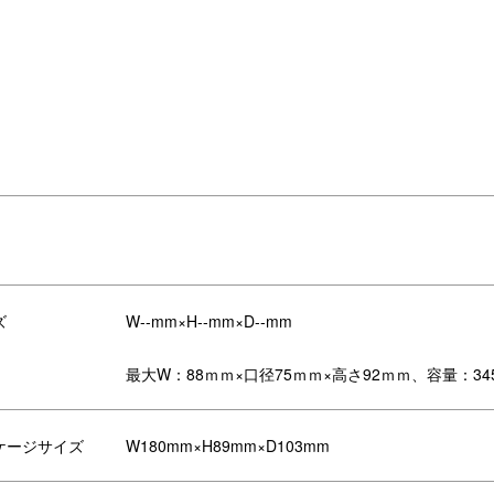
ズ
W--mm×H--mm×D--mm
最大W：88ｍｍ×口径75ｍｍ×高さ92ｍｍ、容量：345
ケージサイズ
W180mm×H89mm×D103mm
リエーション