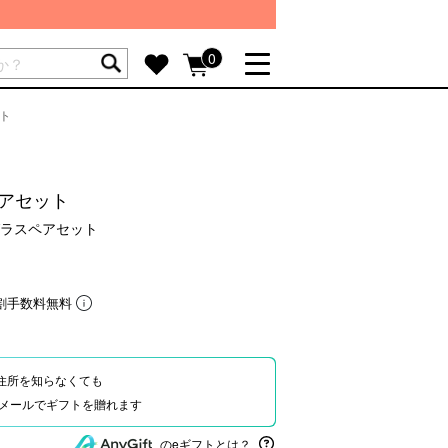
ートには商品が入っていません。
0
ト
詳しく見る
GIFT FEATURE
re
結婚祝い
ペアセット
出産祝い
ラスペアセット
新築・引越し祝い
転職・送別祝い
割手数料無料
母の日ギフト
re
おまとめ割引
more
住所を知らなくても
Eやメールでギフトを贈れます
SUPPORT
のeギフトとは？