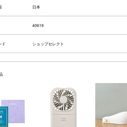
国
日本
リエーション
40619
ンド
ショップセレクト
ミルクパン
珈琲考具 ドリッパー
珈琲考具 キャニス
品