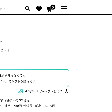
ートには商品が入っていません。
0
詳しく見る
GIFT FEATURE
re
結婚祝い
ド
出産祝い
セット
新築・引越し祝い
転職・送別祝い
母の日ギフト
住所を知らなくても
re
おまとめ割引
Eやメールでギフトを贈れます
more
のeギフトとは？
ー）
文金額（税抜）の
3
%還元
SUPPORT
料。通常：550円 沖縄県・離島：1,320円