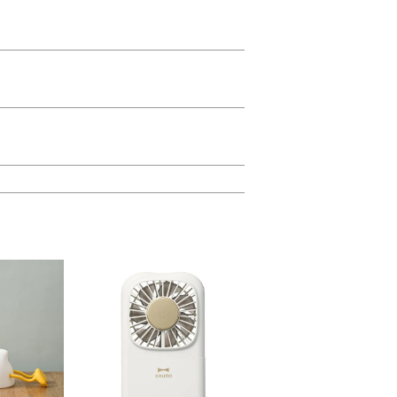
ター
珈琲考具 10gメジャー