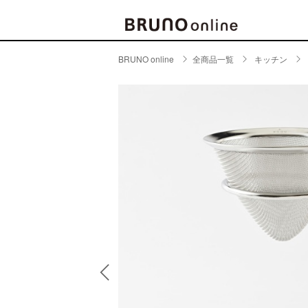
BRUNO online
全商品一覧
キッチン
BRAND
CATE
キッチ
BRUNO
キッ
MILESTO
食器
ブランド一覧
キッ
キッ
店舗一覧
ピクニ
CONTENTS
ラン
ラン
特集一覧
水筒
ランキング
その
コラム