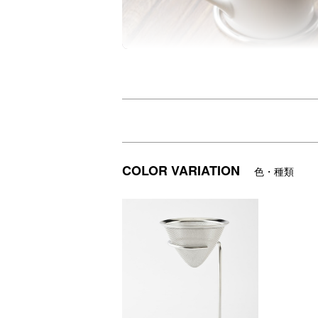
下にカップをセットしてそのまま注げるド
ドリッパーはメッシュでペーパーフィルタ
【珈琲考具（コウグ）】
コーヒーを美味しく淹れる為に「考」えた
COLOR VARIATION
色・種類
湯量・コーヒー粉量等微調整から手入れの
新潟県燕市の産業でもある、ステンレス素