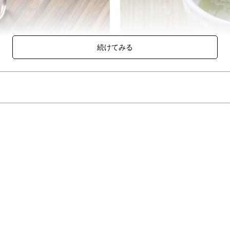
リッパーとスタンドのセット。
ーを塞がないので、雑味の少ないスッキリとしたコーヒー・お茶が淹れ
道「具」です。
し易さまで、機能とフォルムをデザインしました。
材と加工技術を活かし、マットな綱消し磨き仕上げで揃えました。