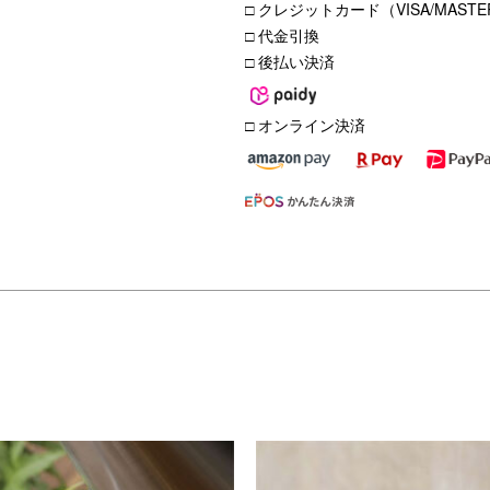
□ クレジットカード（VISA/MASTER
□ 代金引換
□ 後払い決済
□ オンライン決済