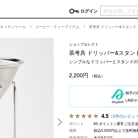
現在カ
ログイン
キッチンツール
コーヒー・ティーアイテム
茶考具 ドリッパー&スタンド
GORY
ショップセレクト
ン
more
インテリア
mo
茶考具 ドリッパー&スタン
チン家電
時計
シンプルなドリッパーとスタンドの
ログイン
生活家電
パスワードをお忘れの方はこちら＞
2,200円
チンツール
家具・収納
（税込）
新規会員登録
チンファブリック
ファブリック
相手の
ックアイテム
more
ビューティー
mo
LIN
チボックス・弁当箱
スキンケア・フェイスケア
チバッグ・クーラートート
ヘアケア
4.5
（2件のレビュ
ハンドケア
ポイント
60 ポイント | 通常ご注
他ピクニックアイテム
ボディケア
送料
税込5,500円以上で送料無
アロマ
発送予定日
本日8月7日