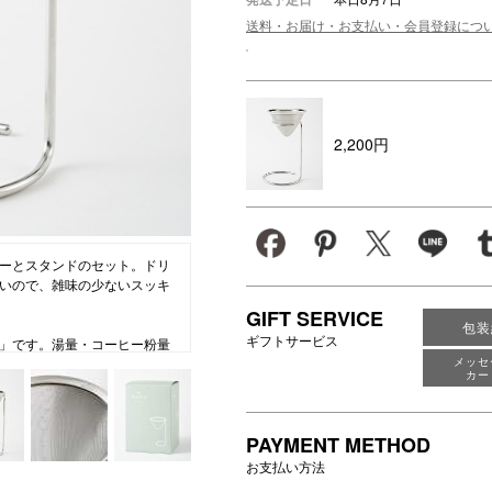
送料・お届け・お支払い・会員登録につ
ション・トラベル
more
ベビー・キッズアイテム
mo
ベル小物
おもちゃ・トイ
ッション雑貨
ファッション
グ
その他ベビー・キッズアイテム
2,200円
ーとスタンドのセット。ドリ
いので、雑味の少ないスッキ
GIFT SERVICE
包装
ギフトサービス
」です。湯量・コーヒー粉量
ムをデザインしました。新潟
メッセ
カー
術を活かし、マットな綱消し
PAYMENT METHOD
お支払い方法