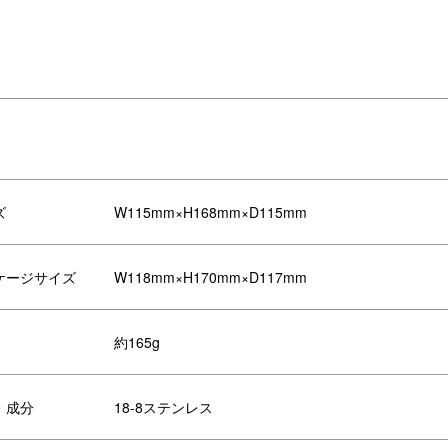
ズ
W115mm×H168mm×D115mm
ケージサイズ
W118mm×H170mm×D117mm
約165g
間がありフィルターを塞がないの
パッケージ
、雑味の少ないスッキリとしたコー
ー・お茶に。
・成分
18-8ステンレス