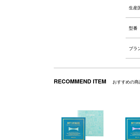
生産
SERIES VARIATION
シリーズ バ
型番
ブラ
珈琲考具 ツードリップポット
珈琲考具 
PRO
RECOMMEND ITEM
おすすめの商