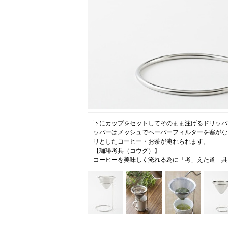
ニュース
ファッ
トラ
ファ
バッ
下にカップをセットしてそのまま注げるドリッパ
ッパーはメッシュでペーパーフィルターを塞がな
リとしたコーヒー・お茶が淹れられます。
【珈琲考具（コウグ）】
コーヒーを美味しく淹れる為に「考」えた道「具
等微調整から手入れのし易さまで、機能とフォル
県燕市の産業でもある、ステンレス素材と加工技
磨き仕上げで揃えました。