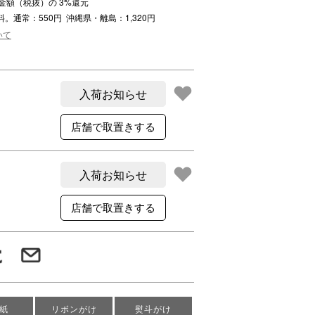
注文金額（税抜）の
3
%還元
ご利用案内
料。通常：550円 沖縄県・離島：1,320円
re
ギフトサービス
いて
よくある質問
お問い合わせ
入荷お知らせ
入荷お知らせ
紙
リボンがけ
熨斗がけ