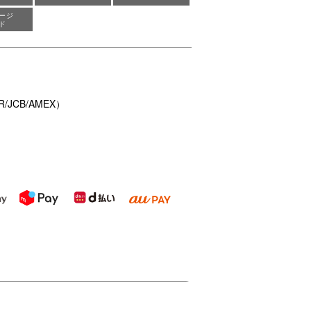
ージ
ド
/JCB/AMEX）