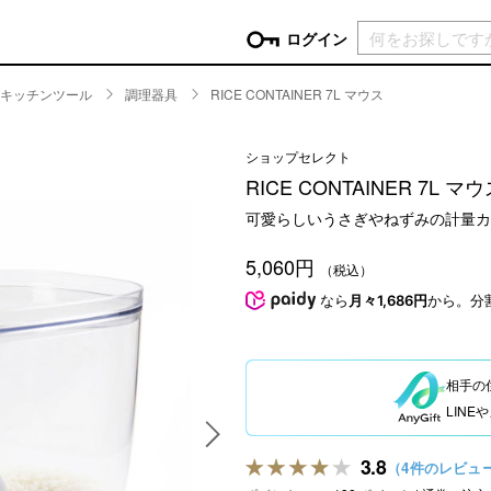
現在カ
ログイン
キッチンツール
調理器具
RICE CONTAINER 7L マウス
GORY
ショップセレクト
ン
more
インテリア
mo
RICE CONTAINER 7L マ
チン家電
時計
可愛らしいうさぎやねずみの計量カ
ログイン
生活家電
パスワードをお忘れの方はこちら＞
5,060円
チンツール
家具・収納
（税込）
新規会員登録
チンファブリック
ファブリック
なら
月々1,686円
から。分
ックアイテム
more
ビューティー
mo
チボックス・弁当箱
スキンケア・フェイスケア
相手の
チバッグ・クーラートート
ヘアケア
LIN
ハンドケア
他ピクニックアイテム
ボディケア
3.8
（4件のレビュ
アロマ