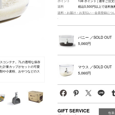
ポイント
138 ポイント | 通常ご
送料
税込5,500円以上で送料無
ション・トラベル
more
ベビー・キッズアイテム
mo
送料・お届け・お支払い・会員登録につ
ベル小物
おもちゃ・トイ
ッション雑貨
ファッション
グ
その他ベビー・キッズアイテム
バニー
／SOLD OUT
5,060円
スコンテナ。7Lの透明な保存
マウス
／SOLD OUT
た計量カップがセットの可愛
類や小麦粉、おやつなどのス
5,060円
GIFT SERVICE
包装