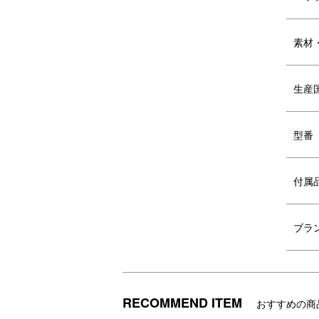
素材
生産
型番
付属
パッケージ/マウス
ブラ
SERIES VARIATION
シリーズ バ
RECOMMEND ITEM
おすすめの商