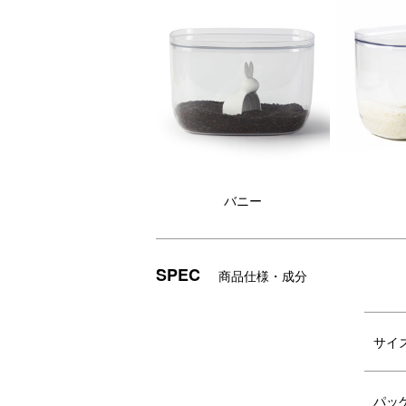
バニー
SPEC
商品仕様・成分
バニーとマウスや、3.5Lと7Lなど自
お
由な組み合わせでスタッキングが楽し
ー
サイ
めます。
す
パッ