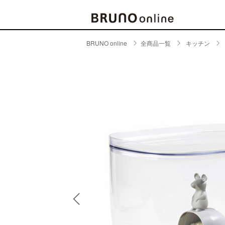
BRUNO online
全商品一覧
キッチン
BRAND
CATE
キッチ
BRUNO
キッ
MILESTO
食器
ブランド一覧
キッ
キッ
店舗一覧
ピクニ
CONTENTS
ラン
ラン
特集一覧
水筒
ランキング
その
コラム