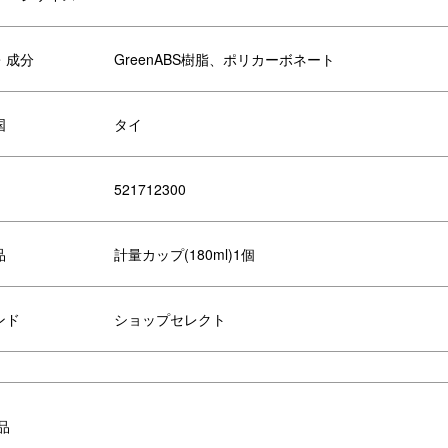
・成分
GreenABS樹脂、ポリカーボネート
国
タイ
521712300
品
計量カップ(180ml)1個
ンド
ショップセレクト
リエーション
品