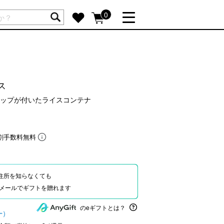
ートには商品が入っていません。
0
詳しく見る
GIFT FEATURE
re
結婚祝い
ウス
出産祝い
ップが付いたライスコンテナ
新築・引越し祝い
転職・送別祝い
割手数料無料
母の日ギフト
re
おまとめ割引
more
住所を知らなくても
Eやメールでギフトを贈れます
SUPPORT
のeギフトとは？
ー）