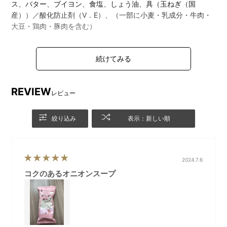
ス、バター、ブイヨン、食塩、しょう油、具（玉ねぎ（国
産））／酸化防止剤（V．E）、（一部に小麦・乳成分・牛肉・
大豆・鶏肉・豚肉を含む）
REVIEW
レビュー
絞り込み
表示：新しい順
2024.7.6
コクのあるオニオンスープ
とうもろこしとさつま芋のポタージュ
優しい甘さが特徴のポタージュです。さつま芋の風味が口いっ
ぱいに広がり、とうもろこしの香りがふんわりと残るシンプル
な味わいです。
■原材料名