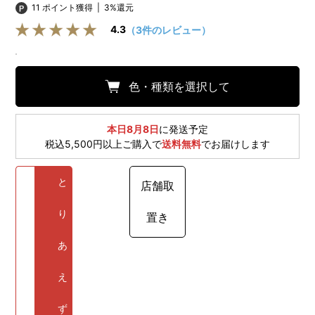
11 ポイント獲得
|
3%還元
4.3
（3件のレビュー）
色・種類を選択して
本日8月8日
に発送予定
税込5,500円以上ご購入で
送料無料
でお届けします
と
店舗取
り
置き
あ
え
ず