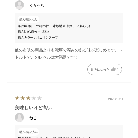
スイートコーンパウダー（国内製造）、全粉乳、ローストオニ
くらうち
オンペースト、さつま芋ペースト、乳等を主要原料とする食
品、バター、食塩、砂糖、香辛料／増粘多糖類、酸化防止剤
購入確認済み
（V．E）、（一部に卵・乳成分を含む）
年代:
30代
性別:
男性
家族構成:
未婚(一人暮らし)
購入目的:
自分用に購入
購入カラー：オニオンスープ
5種の野菜のミネストローネ
他の市販の商品よりも濃厚で深みのある味が楽しめます。レ
トルトでこのレベルは大満足です！
野菜やしいたけのだしがベースの、生姜が効いたベジタリアン
のスープです。とろろやオクラのとろみに、野菜のシャキシャ
参考になった
1
キ感や色合いも楽しめます。
■原材料名
でん粉分解物、野菜エキスパウダー、でん粉、ブイヨン、しい
たけエキスパウダー、ミルポワ、食塩、香辛料、具（キャベツ
（国産）、ごぼう、長芋、オクラ、人参、大麦、生姜）／酸化
2023.10.11
防止剤（V．E）、（一部にやまいもを含む）
美味しいけど高い
ねこ
魚介のチャウダー
購入確認済み