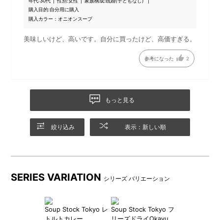
鯛とあさりのだしをベースにしたチャウダーです。ズッキーニ
年代:
30代
性別:
女性
家族構成:
既婚(子どもなし)
購入目的:
自分用に購入
やセロリがスープを軽やかにしつつ、帆立の甘さと旨味を引き
購入カラー：オニオンスープ
立てます。
■原材料名 全粉乳、ローストオニオンペースト、あさりエキ
美味しいけど、高いです。自分に買ったけど、高価すぎる。
ス、でん粉、野菜エキスパウダー、ブイヨン、鯛だし、香味
油、香辛料、食塩、具（キャベツ（国産）、ズッキーニ、ほた
参考になった
2
て貝、玉ねぎ、セロリ、乾燥タイム）／酸化防止剤（V.E）、
（一部に乳成分・大豆を含む）
もっと見る
絞り込み
表示：新しい順
SERIES VARIATION
シリーズ バリエーション
Soup Stock Tokyo レ
Soup Stock Tokyo フ
トルトカレー
リーズドライOkayu