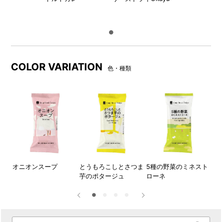
COLOR VARIATION
色・種類
オニオンスープ
とうもろこしとさつま
5種の野菜のミネスト
魚
芋のポタージュ
ローネ