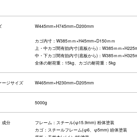
スタルジックな”自転車カゴ”をイメージしたワゴンがスリムタイプで
ズ
W445mm×H745mm×D200mm
気に入りの自転車みたいにどこでも連れて行ける、お部屋にかわいい相
カゴ内寸：W385ｍｍ×H45mm×D150ｍｍ
上・中カゴ間有効内寸(底板から)：W385ｍｍ×H225m
中・下カゴ間有効内寸(底板から)：W385ｍｍ×H325m
全体の耐荷重：15kg、カゴの耐荷重：5kg
ケージサイズ
W465mm×H230mm×D205mm
5000g
・成分
フレーム：スチール(φ15.9mm) 粉体塗装
カゴ：スチールフレーム(φ6、φ5mm) 紛体塗装
底板：天然木(パイン材)塗装