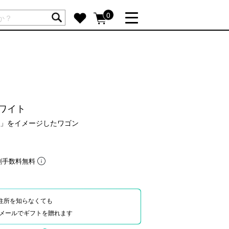
ートには商品が入っていません。
0
詳しく見る
GIFT FEATURE
re
結婚祝い
出産祝い
 ホワイト
新築・引越し祝い
」をイメージしたワゴン
転職・送別祝い
母の日ギフト
re
おまとめ割引
割手数料無料
more
住所を知らなくても
SUPPORT
Eやメールでギフトを贈れます