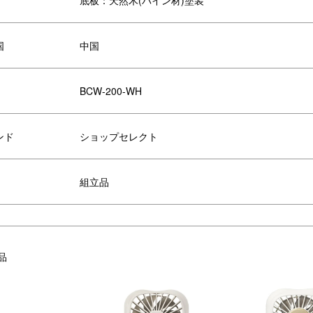
国
中国
BCW-200-WH
ーコイズブルー
ホワイト
ンド
ショップセレクト
組立品
品