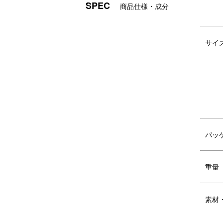
SPEC
商品仕様・成分
パインウッドとアイアンの組み合わせで、ノ
サイ
リビングやキッチン、バスルームなど、お
※当製品は組み立て式です。
DETAIL
商品詳細
パッ
重量
素材