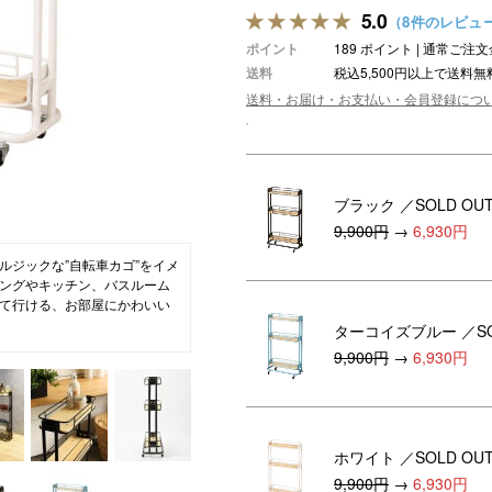
5.0
（8件のレビュ
ション・トラベル
more
ベビー・キッズアイテム
mo
ポイント
189 ポイント | 通常ご
送料
税込5,500円以上で送料無
ベル小物
おもちゃ・トイ
送料・お届け・お支払い・会員登録につ
ッション雑貨
ファッション
グ
その他ベビー・キッズアイテム
ブラック
／SOLD OU
9,900円
→
6,930円
ルジックな”自転車カゴ”をイメ
ングやキッチン、バスルーム
て行ける、お部屋にかわいい
ターコイズブルー
／S
9,900円
→
6,930円
ホワイト
／SOLD OU
9,900円
→
6,930円