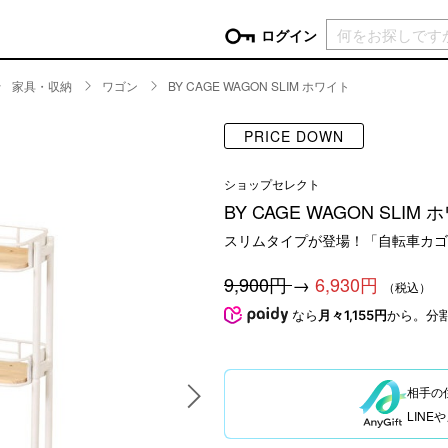
現在カ
ログイン
家具・収納
ワゴン
BY CAGE WAGON SLIM ホワイト
GORY
PRICE DOWN
ン
more
インテリア
mo
ショップセレクト
チン家電
時計
ログイン
BY CAGE WAGON SLIM
生活家電
パスワードをお忘れの方はこちら＞
スリムタイプが登場！「自転車カゴ
チンツール
家具・収納
新規会員登録
チンファブリック
ファブリック
9,900円
→
6,930円
（税込）
ックアイテム
more
ビューティー
mo
なら
月々1,155円
から。分
チボックス・弁当箱
スキンケア・フェイスケア
チバッグ・クーラートート
ヘアケア
相手の
ハンドケア
LIN
他ピクニックアイテム
ボディケア
アロマ