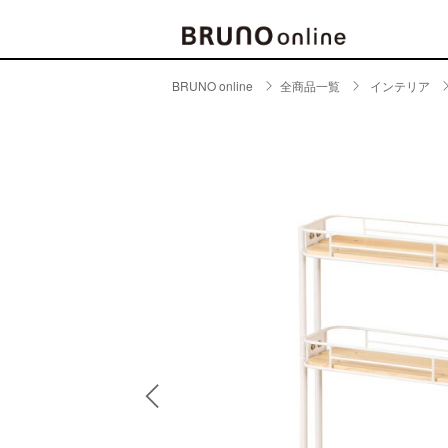
BRUNO online
全商品一覧
インテリア
BRAND
CATE
キッチ
BRUNO
キッ
MILESTO
食器
ブランド一覧
キッ
キッ
店舗一覧
ピクニ
CONTENTS
ラン
ラン
特集一覧
水筒
ランキング
その
コラム