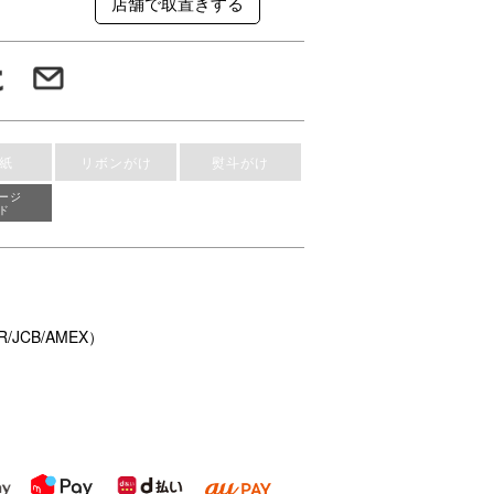
紙
リボンがけ
熨斗がけ
ージ
ド
/JCB/AMEX）