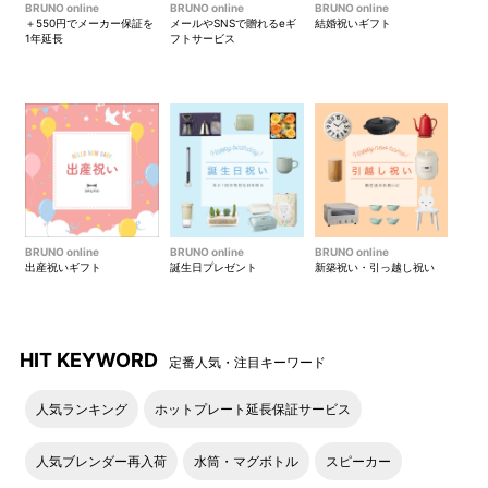
ミストカラーのテーマは「きよらかな さわりここち」
BRUNO online
BRUNO online
BRUNO online
＋550円でメーカー保証を
メールやSNSで贈れるeギ
結婚祝いギフト
1年延長
フトサービス
ロータスカラーのテーマは「さきほこる かおり」
モスカラーのテーマは「しずかな ただずまい」
BRUNO online
BRUNO online
BRUNO online
出産祝いギフト
誕生日プレゼント
新築祝い・引っ越し祝い
HIT KEYWORD
定番人気・注目キーワード
チャコールカラーのテーマは「ふかみのある あじわい」
人気ランキング
ホットプレート延長保証サービス
人気ブレンダー再入荷
水筒・マグボトル
スピーカー