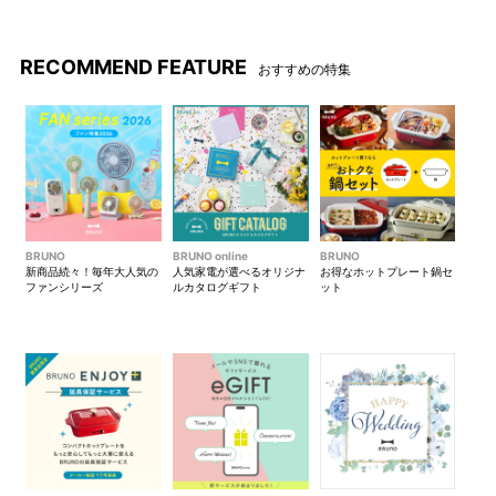
RECOMMEND FEATURE
おすすめの特集
筒形BOK入り
【育てるタオルとは？】
今までのタオルにはない存在
洗って乾かすたびに、繊維は
感を放つ筒形BOKに、タグと
さらに空気を含み、柔らかく
リボン風の留めゴムが付属し
そしてふっくらと変化してい
ます。
きます。糸の重量は最小限に
抑えて設計され、驚きの軽さ
を実現しています。また、軽
BRUNO
BRUNO online
BRUNO
くて柔らかいとされる「 無撚
新商品続々！毎年大人気の
人気家電が選べるオリジナ
お得なホットプレート鍋セ
糸のタオル」と比べ、「育て
ファンシリーズ
ルカタログギフト
ット
るタオル」の糸は撚り(より)が
しっかり入っているので、毛
羽落ちが少ないのも特徴で
す。時間を重ねた分だけ、使
い心地の良さが増していくの
に驚かされるはずです。