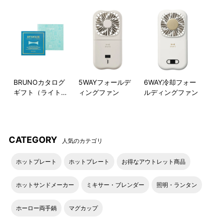
サイズ比較
カラーは5種類
バスタオル
穏やかでナチュラルな印象の
・W600mm×H1200mm
チャコール、モス、ミスト、
フェイスタオル
ロータス、フォグブルーから
・W340mm×H850mm
お選びいただけます。
BRUNOカタログ
5WAYフォールデ
6WAY冷却フォー
プチフェイスタオル
ギフト（ライトブ
ィングファン
ルディングファン
・W200mm×H400mm
ルー）
プチハンドタオル
・W200mm×H200mm
CATEGORY
人気のカテゴリ
ホットプレート
ホットプレート
お得なアウトレット商品
ホットサンドメーカー
ミキサー・ブレンダー
照明・ランタン
ホーロー両手鍋
マグカップ