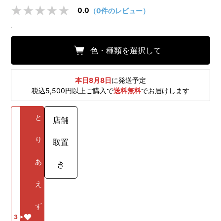
0.0
（0件のレビュー）
色・種類を選択して
本日8月8日
に発送予定
税込5,500円以上ご購入で
送料無料
でお届けします
と
店舗
り
取置
あ
き
え
ず
3