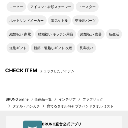
コーヒー
アイロン・衣類スチーマー
トースター
ホットサンドメーカー
電気ケトル
交換用パーツ
結婚祝い 家電
結婚祝い キッチン用品
結婚祝い 食器
新生活
送別ギフト
新築・引越しギフト 友達
長寿祝い
CHECK ITEM
チェックしたアイテム
BRUNO online
全商品一覧
インテリア
ファブリック
タオル・ハンカチ
育てるタオル feel プチハンドタオル ミスト
BRUNO直営公式アプリ