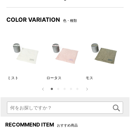
空気を纏うような軽さ
ギフトにもおすすめ
時には自分へのご褒美に、時
自分へのご褒美やギフトにお
COLOR VARIATION
色・種類
には大切な方への贈り物に選
すすめ
んで欲しい、育てるタオルの
ちょっとした特別感のあるタ
ボックス入りシリーズ
オルは、時には自分へのご褒
「feel」。新しくなったパイル
美に、時には大切な方への贈
ヘムで空気を纏うような軽
り物に。
さ、ふわふわな使用感をより
実感していただけるワンラン
ク上のプチハンドタオル
ミスト
ロータス
モス
チ
RECOMMEND ITEM
おすすめ商品