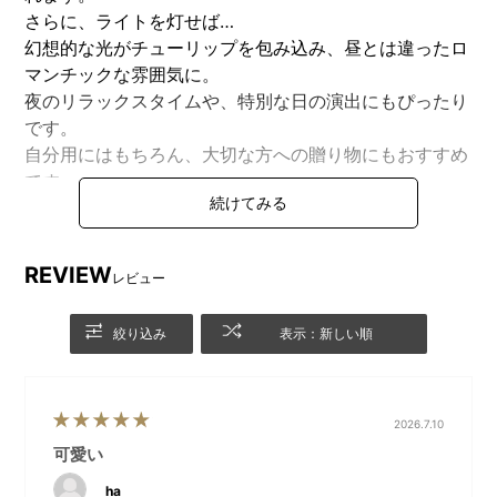
さらに、ライトを灯せば…
幻想的な光がチューリップを包み込み、昼とは違ったロ
マンチックな雰囲気に。
夜のリラックスタイムや、特別な日の演出にもぴったり
です。
自分用にはもちろん、大切な方への贈り物にもおすすめ
です。
※こちらの画像はミックスカラーのイメージです。
REVIEW
レビュー
DETAIL
絞り込み
表示：新しい順
商品詳細
2026.7.10
可愛い
ha