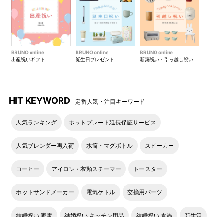
BRUNO online
BRUNO online
BRUNO online
出産祝いギフト
誕生日プレゼント
新築祝い・引っ越し祝い
HIT KEYWORD
定番人気・注目キーワード
人気ランキング
ホットプレート延長保証サービス
人気ブレンダー再入荷
水筒・マグボトル
スピーカー
コーヒー
アイロン・衣類スチーマー
トースター
ホットサンドメーカー
電気ケトル
交換用パーツ
結婚祝い 家電
結婚祝い キッチン用品
結婚祝い 食器
新生活