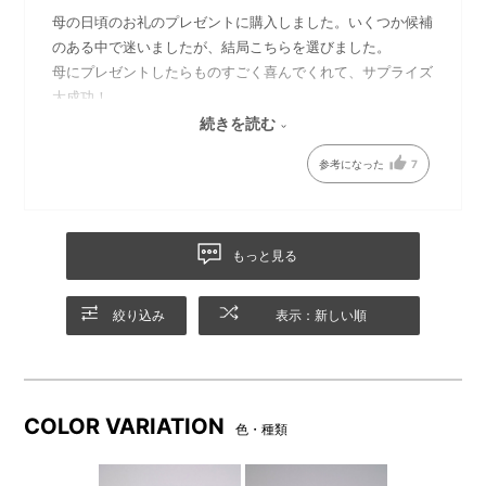
持ち運びの際には、底部をお
デザインパッケージ付きで贈
母の日頃のお礼のプレゼントに購入しました。いくつか候補
持ちください。（※こちらのカ
り物にぴったりです。（※こち
のある中で迷いましたが、結局こちらを選びました。
ラーは現在販売しておりませ
らのカラーは現在販売してお
母にプレゼントしたらものすごく喜んでくれて、サプライズ
ん。）
りません。）
大成功！
丁寧に包装して頂きありがとうございました！
続きを読む
参考になった
7
もっと見る
絞り込み
表示：新しい順
COLOR VARIATION
色・種類