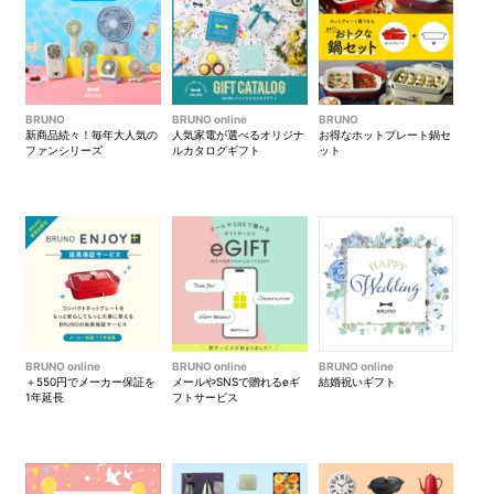
BRUNO
BRUNO online
BRUNO
新商品続々！毎年大人気の
人気家電が選べるオリジナ
お得なホットプレート鍋セ
ファンシリーズ
ルカタログギフト
ット
BRUNO online
BRUNO online
BRUNO online
＋550円でメーカー保証を
メールやSNSで贈れるeギ
結婚祝いギフト
1年延長
フトサービス