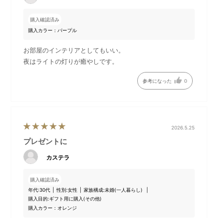
購入確認済み
購入カラー：パープル
お部屋のインテリアとしてもいい。
夜はライトの灯りが癒やしです。
明るい場所とは違う幻想的な
ドームは開けることができま
姿を楽しむことができます。
す。
参考になった
0
（オレンジ点灯イメージ）
2026.5.25
プレゼントに
カステラ
購入確認済み
年代:
30代
性別:
女性
家族構成:
未婚(一人暮らし)
購入目的:
ギフト用に購入(その他)
購入カラー：オレンジ