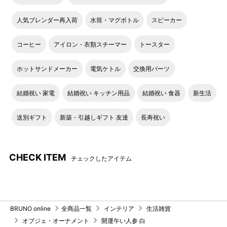
人気ブレンダー再入荷
水筒・マグボトル
スピーカー
コーヒー
アイロン・衣類スチーマー
トースター
ホットサンドメーカー
電気ケトル
交換用パーツ
結婚祝い 家電
結婚祝い キッチン用品
結婚祝い 食器
新生活
送別ギフト
新築・引越しギフト 友達
長寿祝い
CHECK ITEM
チェックしたアイテム
BRUNO online
全商品一覧
インテリア
生活雑貨
オブジェ・オーナメント
開運午い人参 白