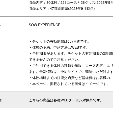
収録内容：30体験 / 221コースと26グッズ(2023年9
収録エリア：47都道府県(2023年9月時点)
ンド
SOW EXPERIENCE
贈れます
安心できるおもちゃや絵本、店舗
んと楽しめるコトのコースを掲載。
大事な赤ちゃんの使うおもちゃ・
めるコトも選べます。
が実際に確認し、安心できるお店
・チケットの有効期限は6カ月後です。
・体験の予約、申込方法はWEBです。
・予約期限があります。チケットの有効期限の2週間
できませんのでご注意ください。
・ご利用できる体験の種類や施設、コース内容、エ
ます。最新情報は、予約サイトでご確認いただけま
・体験場所までの往復交通費など諸経費はお客様の
・本ページに掲載されている画像はイメージです。
意
こちらの商品は各種WEBクーポン対象外です。