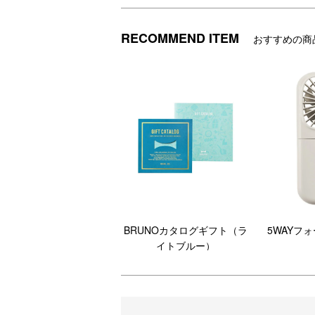
疲れのたまる産後だからこそ、体のケアも
お出かけボディケアまで。産後を気遣える
RECOMMEND ITEM
おすすめの商
です。
コースの例
どんな月齢の赤ちゃんでも幅広い選択肢があ
BRUNOカタログギフト（ラ
5WAYフ
イトブルー）