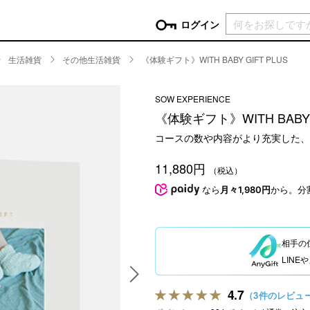
現在カ
ログイン
生活雑貨
その他生活雑貨
《体験ギフト》WITH BABY GIFT PLUS
GORY
SOW EXPERIENCE
ン
more
インテリア
mo
《体験ギフト》WITH BABY G
チン家電
時計
コースの数や内容がより充実した、
ログイン
生活家電
パスワードをお忘れの方はこちら＞
11,880円
チンツール
家具・収納
（税込）
新規会員登録
チンファブリック
ファブリック
なら
月々1,980円
から。分
ックアイテム
more
ビューティー
mo
チボックス・弁当箱
スキンケア・フェイスケア
相手の
チバッグ・クーラートート
ヘアケア
LIN
ハンドケア
他ピクニックアイテム
ボディケア
4.7
（3件のレビュ
アロマ