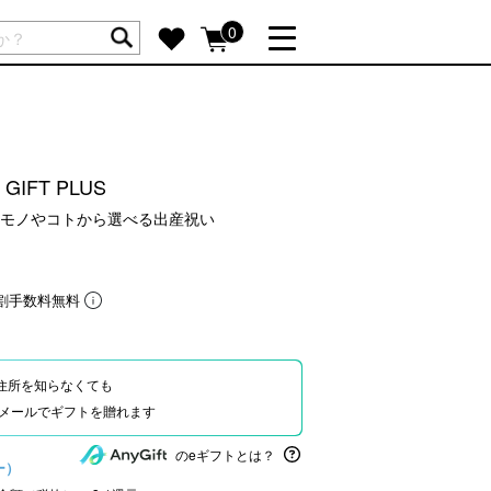
ートには商品が入っていません。
0
詳しく見る
GIFT FEATURE
re
結婚祝い
IFT PLUS
出産祝い
モノやコトから選べる出産祝い
新築・引越し祝い
転職・送別祝い
割手数料無料
母の日ギフト
re
おまとめ割引
more
住所を知らなくても
Eやメールでギフトを贈れます
SUPPORT
のeギフトとは？
ー）