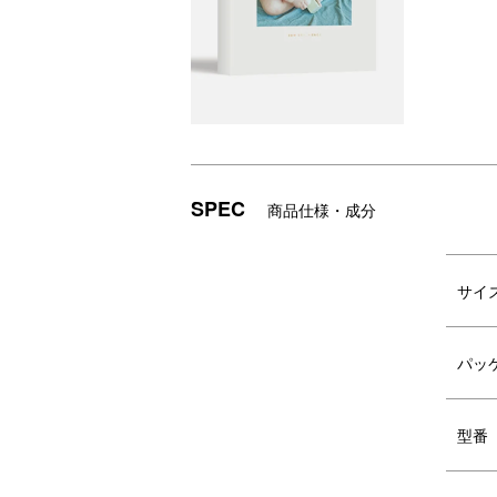
チケットを確認
ネ
パッケージに入っているチケットに
予
は、番号と有効期限が記載されていま
申
SPEC
商品仕様・成分
す。期限内にチケット番号を使って予
約・申し込みをしていただきます。
サイ
パッ
型番