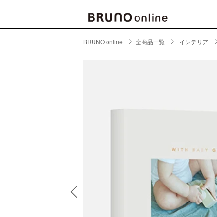
BRUNO online
全商品一覧
インテリア
BRAND
CATE
キッチ
BRUNO
キッ
MILESTO
食器
ブランド一覧
キッ
キッ
店舗一覧
ピクニ
CONTENTS
ラン
ラン
特集一覧
水筒
ランキング
その
コラム