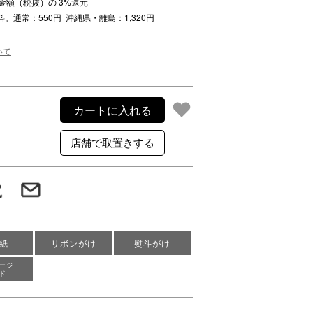
注文金額（税抜）の
3
%還元
ご利用案内
料。通常：550円 沖縄県・離島：1,320円
re
ギフトサービス
よくある質問
いて
お問い合わせ
カートに入れる
紙
リボンがけ
熨斗がけ
ージ
ド