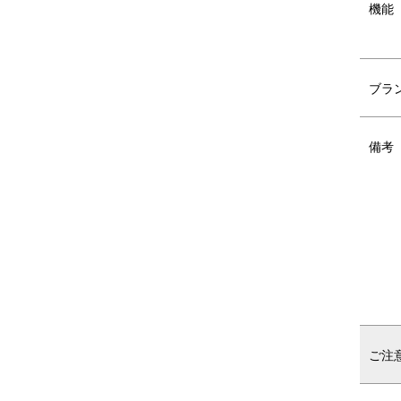
機能
ブラ
自宅で楽しめるコースも多く、全国の方に
選んだモノが自宅に届くコースと、赤ちゃ
ベビーケア・ベビーサインなど自宅で楽し
備考
ご注
ママを気遣う、産後の体を癒やすコースも