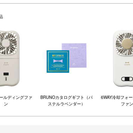
兄弟姉妹のいるご家庭や、少し遅
大事。自宅で使えるバスソルトから
生まれてすぐはもちろんのこと、
出産祝いを探している方におすすめ
体験やおもちゃもあるので、幅広
品
るように、約200コース、約30グッズの体験を収録しています。
ォールディングファ
BRUNOカタログギフト（パ
6WAY冷却フォ
ン
ステルラベンダー）
ファ