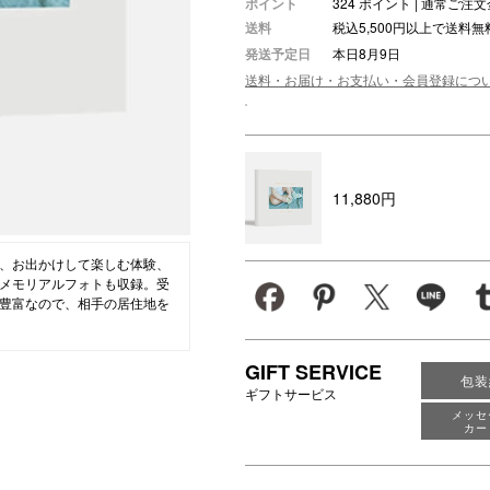
ポイント
324 ポイント | 通常ご
送料
税込5,500円以上で送料無
ション・トラベル
more
ベビー・キッズアイテム
mo
発送予定日
本日8月9日
ベル小物
おもちゃ・トイ
送料・お届け・お支払い・会員登録につ
ッション雑貨
ファッション
グ
その他ベビー・キッズアイテム
11,880円
、お出かけして楽しむ体験、
メモリアルフォトも収録。受
豊富なので、相手の居住地を
GIFT SERVICE
包装
ギフトサービス
メッセ
カー