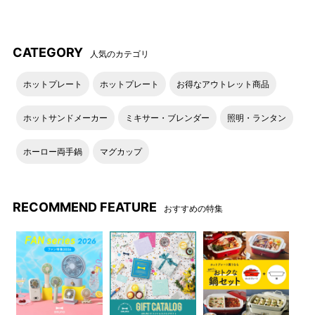
ご褒美スイーツで心ときめく、至福の時間
CATEGORY
人気のカテゴリ
おいしくてかわいいスイーツに浸る至福の時間は、まさにご褒
美。手に取った瞬間の美しさや、口にしたときのやさしい甘
ホットプレート
ホットプレート
お得なアウトレット商品
さ、思わず笑顔になるような幸せの時間に、お腹も心も満たさ
れます。
ホットサンドメーカー
ミキサー・ブレンダー
照明・ランタン
ホーロー両手鍋
マグカップ
RECOMMEND FEATURE
おすすめの特集
作り手のセンスが光るお菓子
信頼できる農家や生産者から直接仕入れて、加工するジェラー