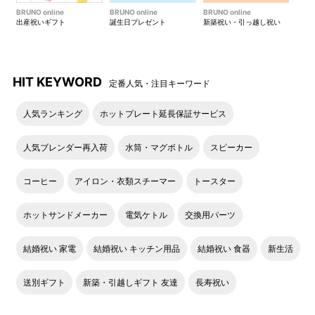
パッケージの中には、チケットと、利用方法を記載したガイド
BRUNO online
BRUNO online
BRUNO online
出産祝いギフト
誕生日プレゼント
新築祝い・引っ越し祝い
が入っています。
HIT KEYWORD
定番人気・注目キーワード
人気ランキング
ホットプレート延長保証サービス
人気ブレンダー再入荷
水筒・マグボトル
スピーカー
コーヒー
アイロン・衣類スチーマー
トースター
ホットサンドメーカー
電気ケトル
交換用パーツ
結婚祝い 家電
結婚祝い キッチン用品
結婚祝い 食器
新生活
送別ギフト
新築・引越しギフト 友達
長寿祝い