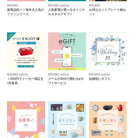
ト。一粒作るのに3日以上の手間をかけて仕上げるボンボンショ
BRUNO
BRUNO online
BRUNO
コラ……。ギフトだからこそ贈りたい、生産者やシェフの情熱と
新商品続々！毎年大人気の
人気家電が選べるオリジナ
お得なホットプレート鍋セ
ストーリーが詰まったお菓子やドリンクをよりすぐりました。
ファンシリーズ
ルカタログギフト
ット
DETAIL
商品詳細
シンプルで高級感のあるパッケージ
洗練されたデザインのパッケージ。コンパクトなサイズで、持
BRUNO online
BRUNO online
BRUNO online
＋550円でメーカー保証を
メールやSNSで贈れるeギ
結婚祝いギフト
ち運びにも便利です。
1年延長
フトサービス
金箔が光るロゴ
二つ折りのケースは品のあるグレーのカラー。金色の箔が押さ
れて、中身への期待が高まります。
チケットとガイドを同梱