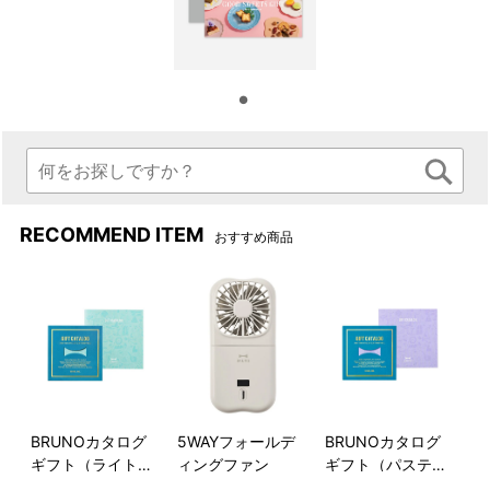
ギフトだからこそうれしいラインナップ
焼き菓子やチョコレート、それにジェラート、ドーナッツ。人
気どころはもちろん、食材の組み合わせがユニークなスイーツ
RECOMMEND ITEM
おすすめ商品
や、こだわりのドリンクなど、選ぶ時間も楽しいラインナップ
をそろえました。
BRUNOカタログ
5WAYフォールデ
BRUNOカタログ
ギフト（ライトブ
ィングファン
ギフト（パステル
ルー）
ラベンダー）