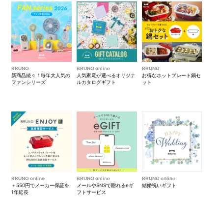
ギフトボックスの中には、各
アロマに包まれて目を閉じた
BRUNO
BRUNO online
BRUNO
サロンの特徴を紹介する冊子
ときに広がる、静かで美しい
新商品続々！毎年大人気の
人気家電が選べるオリジナ
お得なホットプレート鍋セ
ファンシリーズ
ルカタログギフト
ット
を同梱されています。
景色。そんな内なる景色をテ
ーマに描き下ろされたイラス
トを使用しています。
イラストがのぞく窓は、空想
や夢を思わせるデザイン。冊
子を引き立てる柔らかい色味
の素材に、艶感のあるロゴが
BRUNO online
BRUNO online
BRUNO online
さりげなく光ります。
＋550円でメーカー保証を
メールやSNSで贈れるeギ
結婚祝いギフト
1年延長
フトサービス