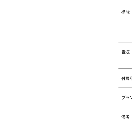
シリコンホエールライト
トゥーカン
機能
電源
付属
ブラ
備考