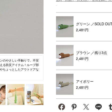
ション・トラベル
more
ベビー・キッズアイテム
mo
ベル小物
おもちゃ・トイ
グリーン
／SOLD OU
ッション雑貨
ファッション
2,481円
グ
その他ベビー・キッズアイテム
ブラウン
／残り3点
2,481円
ンのやさしい手触りで、不安
える防災アイテム！ループ部
やちょっとしたアウトドアな
アイボリー
2,481円