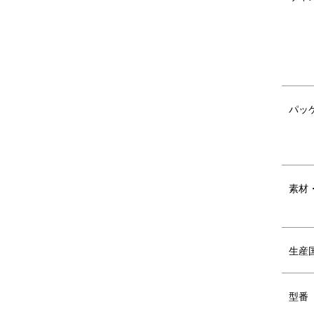
パッ
シリコン製のぷにぷにとしたやさしい
ル
手触り。汚れてもさっと拭き取れてお
テ
手入れも簡単です。
お
素材
生産
SERIES VARIATION
シリーズ バ
型番