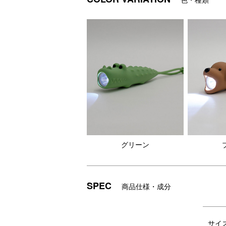
ブラウン ：ワンちゃんのお散歩にもぴった
アイボリー：かわいいシロクマが明るく照
●ライトの操作方法
ボタンを1回押すと点灯します。さらに1回
点灯中に長押しすると無段階調光ができ、
点滅モードには調光機能はありません。
グリーン
DETAIL
商品詳細
SPEC
商品仕様・成分
サイ