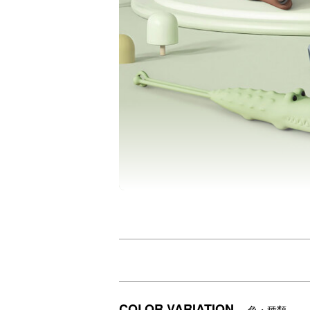
充電式のかわいい懐中電灯シリーズです。
シリコンのやさしい手触りで、不安な夜に
出しっぱなしでも映える防災アイテム！
ループ部分でバッグやテントに吊るせるの
グリーン ：ボコボコした背中の手触りがた
COLOR VARIATION
色・種類