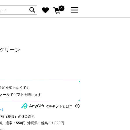
ートには商品が入っていません。
0
詳しく見る
GIFT FEATURE
re
結婚祝い
 グリーン
出産祝い
新築・引越し祝い
転職・送別祝い
母の日ギフト
住所を知らなくても
re
おまとめ割引
Eやメールでギフトを贈れます
more
のeギフトとは？
ー）
文金額（税抜）の
3
%還元
SUPPORT
料。通常：550円 沖縄県・離島：1,320円
いて