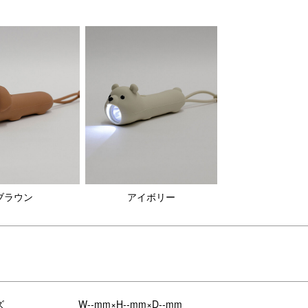
り！
らしてくれます。
押すと点滅、もう1回押すと消灯します。
お好きな明るさで使用することができます。
ブラウン
アイボリー
ズ
W--mm×H--mm×D--mm