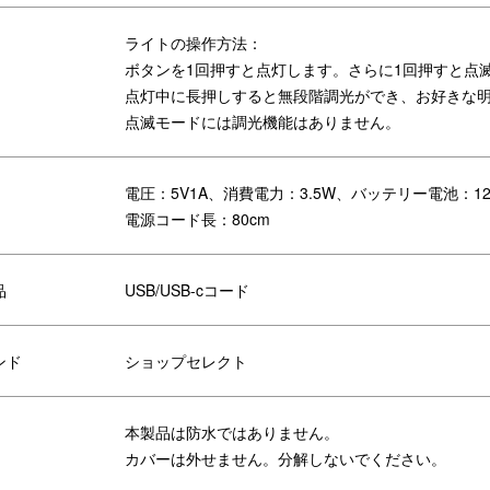
ライト オオハシ
ジオラマランプ ムーン
シリコンマグネッ
ライトの操作方法：
ライト
ボタンを1回押すと点灯します。さらに1回押すと点
点灯中に長押しすると無段階調光ができ、お好きな
点滅モードには調光機能はありません。
電圧：5V1A、消費電力：3.5W、バッテリー電池：12
電源コード長：80cm
品
USB/USB-cコード
ンド
ショップセレクト
本製品は防水ではありません。
カバーは外せません。分解しないでください。