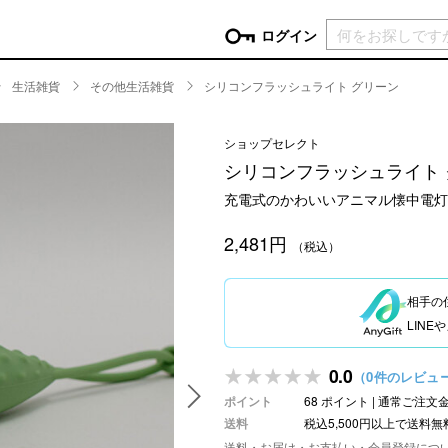
現在カ
ログイン
生活雑貨
その他生活雑貨
シリコンフラッシュライト グリーン
GORY
ショップセレクト
ン
more
インテリア
mo
シリコンフラッシュライト
チン家電
時計
充電式のかわいいアニマル懐中電灯
ログイン
生活家電
パスワードをお忘れの方はこちら＞
2,481円
チンツール
家具・収納
（税込）
新規会員登録
チンファブリック
ファブリック
相手の
ックアイテム
more
ビューティー
mo
LIN
チボックス・弁当箱
スキンケア・フェイスケア
チバッグ・クーラートート
ヘアケア
0.0
（0件のレビュ
ハンドケア
ポイント
68 ポイント | 通常ご注
他ピクニックアイテム
ボディケア
送料
税込5,500円以上で送料無
アロマ
送料・お届け・お支払い・会員登録につ