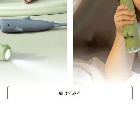
寄り添ってくれます。
で、夜間の散歩やちょっとしたアウトドアなど日常でも活躍します。
のしいワニがいざという時のお守りに！