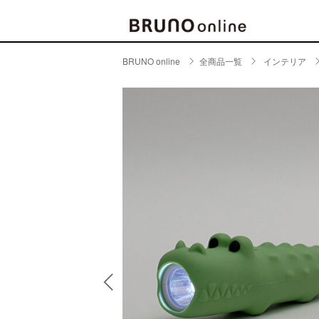
BRUNO online
全商品一覧
インテリア
BRAND
CATE
キッチ
BRUNO
キッ
MILESTO
食器
ブランド一覧
キッ
キッ
店舗一覧
ピクニ
CONTENTS
ラン
ラン
特集一覧
水筒
ランキング
その
コラム