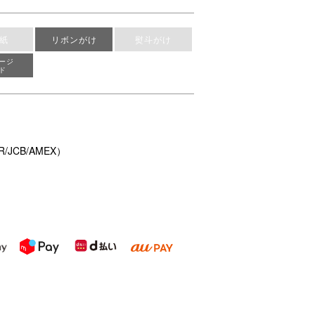
紙
リボンがけ
熨斗がけ
ージ
ド
/JCB/AMEX）