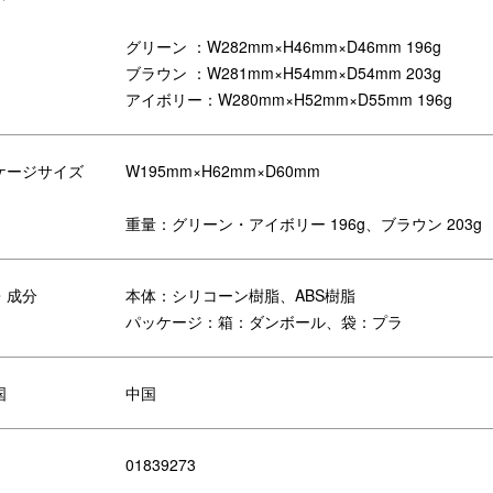
グリーン ：W282mm×H46mm×D46mm 196g
ブラウン ：W281mm×H54mm×D54mm 203g
アイボリー：W280mm×H52mm×D55mm 196g
ケージサイズ
W195mm×H62mm×D60mm
ープ部分を吊るせば家族キャンプの
明るさを調整できる「調光機能」
重量：グリーン・アイボリー 196g、ブラウン 203g
ント用ランタンに。夜のお散歩にも
寝る前の絵本の読み聞かせにもぴ
すすめです。
り。
・成分
本体：シリコーン樹脂、ABS樹脂
パッケージ：箱：ダンボール、袋：プラ
国
中国
リエーション
01839273