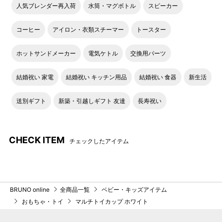
人気ブレンダー再入荷
水筒・マグボトル
スピーカー
コーヒー
アイロン・衣類スチーマー
トースター
ホットサンドメーカー
電気ケトル
交換用パーツ
結婚祝い 家電
結婚祝い キッチン用品
結婚祝い 食器
新生活
送別ギフト
新築・引越しギフト 友達
長寿祝い
CHECK ITEM
チェックしたアイテム
BRUNO online
全商品一覧
ベビー・キッズアイテム
おもちゃ・トイ
マルチトイカップ ホワイト