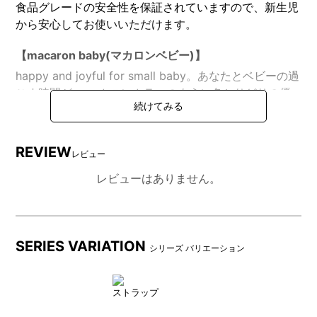
食品グレードの安全性を保証されていますので、新生児
から安心してお使いいただけます。
【macaron baby(マカロンベビー)】
happy and joyful for small baby。あなたとベビーの過
ごす時間が、 マカロンカラーのように色とりどりの優
しい時間で包まれますように。
そんな想いを込めて、「macaron baby（マカロン ベビ
ー）」が誕生しました。
REVIEW
レビュー
思わず手をのばしたくなる上品でかわいらしい色合いの
ベビーグッズを中心に、機能的で子育てライフを楽しく
レビューはありません。
過ごせるようなアイテムを提案していきます。
SERIES VARIATION
シリーズ バリエーション
DETAIL
商品詳細
ストラップ