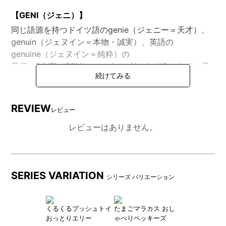
【GENI（ジェニ）】
同じ語源を持つドイツ語のgenie（ジェニー＝天才）、
genuin（ジェヌイン＝本物・誠実）、英語の
genuine（ジェヌイン＝純粋）の
最初の3文字のGENに、genieの「i」をプラスして、子
供らしいかわいい響きを表現しました。
シンプルな構成（＝純粋）、遊びぬかれた素材と優れた
加工（本物・誠実）が、子供の持つ天武の才能を見出す
REVIEW
レビュー
という意味を込めています。
レビューはありません。
DETAIL
商品詳細
SERIES VARIATION
シリーズ バリエーション
くるくるプッシュトイ
たまごマラカス おし
おっとりエリー
ゃべりペッキーズ