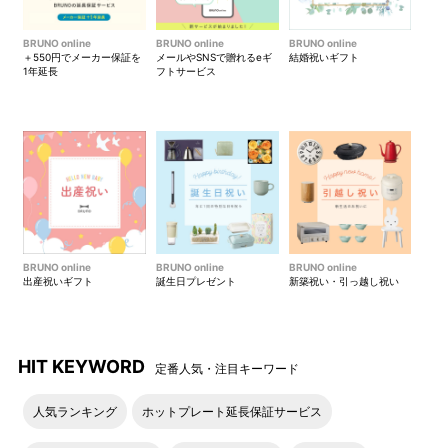
2025年6月以降、一部仕様（耳の位置）変更のため新旧在庫が
混在する可能性がございます。
BRUNO online
BRUNO online
BRUNO online
仕様についてのご指定は承っておりません。ご了承ください。
＋550円でメーカー保証を
メールやSNSで贈れるeギ
結婚祝いギフト
1年延長
フトサービス
BRUNO online
BRUNO online
BRUNO online
出産祝いギフト
誕生日プレゼント
新築祝い・引っ越し祝い
旧仕様
新仕様
HIT KEYWORD
定番人気・注目キーワード
人気ランキング
ホットプレート延長保証サービス