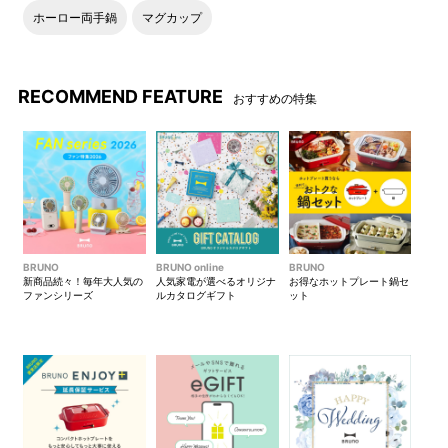
し方や力の加減によってリズ
い！」と発見し、自発的な行
ホーロー両手鍋
マグカップ
ムも変わり、親子で心地よい
動を促すきっかけ作りにぴっ
音色を楽しめます。
たり。
RECOMMEND FEATURE
おすすめの特集
BRUNO
BRUNO online
BRUNO
新商品続々！毎年大人気の
人気家電が選べるオリジナ
お得なホットプレート鍋セ
ファンシリーズ
ルカタログギフト
ット
うつぶせやハイハイができる
ゆらゆら揺れる様子を目で追
ようになると、自分で触って
いかけ、追視のトレーニング
楽しめます。全身の筋肉を使
に。発達に合わせて長くお楽
い体を動かす練習にも◎
しみいただけます。
●商品の仕様変更につきまして