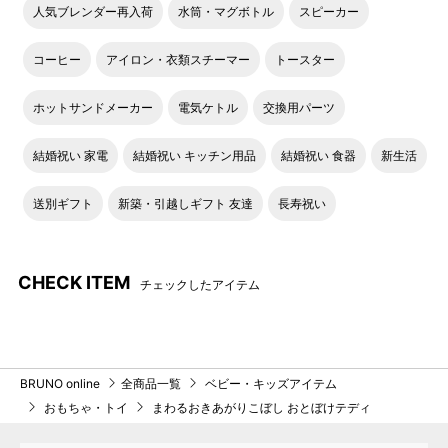
人気ブレンダー再入荷
水筒・マグボトル
スピーカー
コーヒー
アイロン・衣類スチーマー
トースター
ホットサンドメーカー
電気ケトル
交換用パーツ
結婚祝い 家電
結婚祝い キッチン用品
結婚祝い 食器
新生活
送別ギフト
新築・引越しギフト 友達
長寿祝い
CHECK ITEM
チェックしたアイテム
BRUNO online
全商品一覧
ベビー・キッズアイテム
おもちゃ・トイ
まわるおきあがりこぼし おとぼけテディ