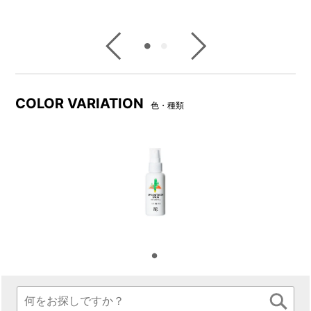
SPF50+ / PA++++
ルUVミルク
ルUVミルク
ド
SPF30/PA+++
SPF50+/PA++++
SP
COLOR VARIATION
色・種類