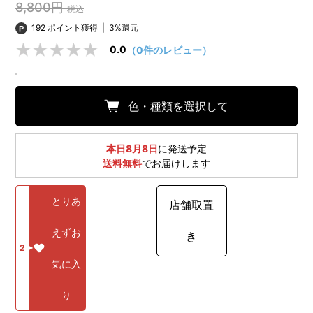
8,800円
税込
192 ポイント獲得
|
3%還元
0.0
（0件のレビュー）
色・種類を選択して
本日8月8日
に発送予定
送料無料
でお届けします
とりあ
店舗取置
えずお
き
2
気に入
り