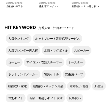
BRUNO online
BRUNO online
BRUNO online
出産祝いギフト
誕生日プレゼント
新築祝い・引っ越し祝い
HIT KEYWORD
定番人気・注目キーワード
人気ランキング
ホットプレート延長保証サービス
人気ブレンダー再入荷
水筒・マグボトル
スピーカー
コーヒー
アイロン・衣類スチーマー
トースター
ホットサンドメーカー
電気ケトル
交換用パーツ
結婚祝い 家電
結婚祝い キッチン用品
結婚祝い 食器
新生活
送別ギフト
新築・引越しギフト 友達
長寿祝い