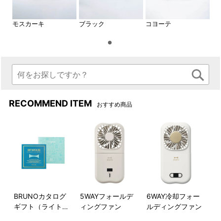
モスカーキ
ブラック
コヨーテ
軽量で持ち運びしやすいの
自然のやさしさを感じる、日
で、 キャンプなどのアウトド
本の伝統カラーです。※現在販
アにもオススメ。※現在販売し
売していないカラーが含まれ
ていないカラーが含まれてお
ております。
ります。
RECOMMEND ITEM
おすすめ商品
BRUNOカタログ
5WAYフォールデ
6WAY冷却フォー
ギフト（ライトブ
ィングファン
ルディングファン
ルー）