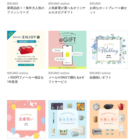
BRUNO
BRUNO online
BRUNO
新商品続々！毎年大人気の
人気家電が選べるオリジナ
お得なホットプレート鍋セ
ファンシリーズ
ルカタログギフト
ット
BRUNO online
BRUNO online
BRUNO online
＋550円でメーカー保証を
メールやSNSで贈れるeギ
結婚祝いギフト
1年延長
フトサービス