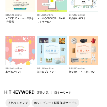
BRUNO online
BRUNO online
BRUNO online
＋550円でメーカー保証を
メールやSNSで贈れるeギ
結婚祝いギフト
1年延長
フトサービス
BRUNO online
BRUNO online
BRUNO online
出産祝いギフト
誕生日プレゼント
新築祝い・引っ越し祝い
HIT KEYWORD
定番人気・注目キーワード
人気ランキング
ホットプレート延長保証サービス