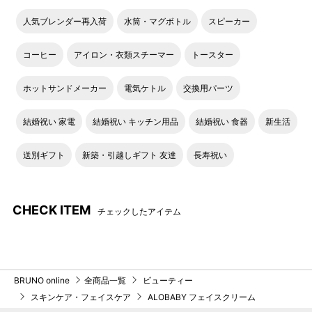
人気ブレンダー再入荷
水筒・マグボトル
スピーカー
コーヒー
アイロン・衣類スチーマー
トースター
ホットサンドメーカー
電気ケトル
交換用パーツ
結婚祝い 家電
結婚祝い キッチン用品
結婚祝い 食器
新生活
送別ギフト
新築・引越しギフト 友達
長寿祝い
CHECK ITEM
チェックしたアイテム
BRUNO online
全商品一覧
ビューティー
スキンケア・フェイスケア
ALOBABY フェイスクリーム