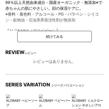
99％以上天然由来成分・国産オーガニック・無添加※で
赤ちゃんの肌にやさしい。顔の保湿ケアに。
※香料・着色料・アルコール・PG・パラベン・シリコ
ン・鉱物油・石油系界面活性剤が無添加
【ALOBABY（アロベビー）】
「ALOBABY（アロベビー）」は、敏感な赤ちゃんの肌
のために生まれた国産オーガニックベビースキンケアブ
ランド。
REVIEW
レビュー
赤ちゃんは言葉の分からない中でも、触れられることで
愛情を感じ、元気に育つと言われています。
レビューはありません。
"触れ合い"は、赤ちゃんとママ・パパにとって、素敵で
かけがえのない時間。
アロベビーはそんな大切な時間にそっと寄り添い、赤ち
SERIES VARIATION
ゃんとママ・パパの毎日を笑顔で彩ります。
シリーズ バリエーション
ALOBABY ベビーソー
ALOBABY ベビーバー
ALOBABY ミルクロー
プ
ム
ション やさしいアロ
DETAIL
商品詳細