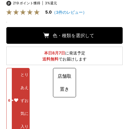
219 ポイント獲得
|
3%還元
5.0
（3件のレビュー）
色・種類を選択して
本日8月7日
に発送予定
送料無料
でお届けします
とり
店舗取
あえ
置き
ずお
6
気に
入り