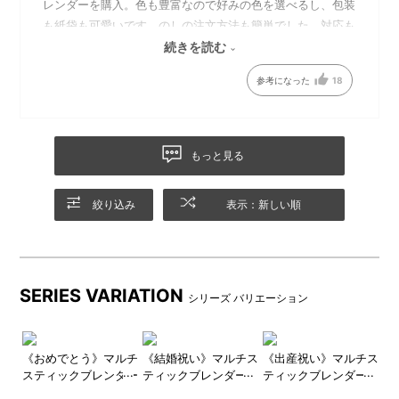
レンダーを購入。色も豊富なので好みの色を選べるし、包装
も紙袋も可愛いです。のしの注文方法も簡単でした。対応も
速く注文後、中1日で届きました。
続きを読む
今回初めての利用でしたが友人の子の出産も控えているので
参考になった
18
次は出産祝いで利用しようと決めています。
もっと見る
絞り込み
表示：新しい順
SERIES VARIATION
付属のチョッパーボトルとブ
ブレンダ―(つぶす・まぜる)、
シリーズ バリエーション
レンダーカップは電子レンジ
チョッパー(刻む・砕く)、ホイ
対応。下ごしらえからそのま
ッパー(泡立てる)のアタッチメ
ま加熱調理も。
ントでお料理がぐんと便利
チス
《おめでとう》マルチ
《結婚祝い》マルチス
《出産祝い》マルチス
《
に！
ー2
スティックブレンダー
ティックブレンダー2
ティックブレンダー2
ス
2 ギフトセット
ギフトセット
ギフトセット
2