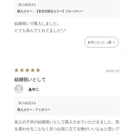
イト限定スリーブ付きのギフト
購入確認済み
いつもの家事がもっと愉しく、ずっとラクになる頼もし
購入カラー：【直営店限定カラー】ブルーグレー
いマルチスティックブレンダー2を「Happy Wedding」
結婚祝いで購入しました。
のメッセージ入りスリーブでラッピング。
とても喜んでくれてました^_^
豪華な箔押し仕様＆華やかなフラワー柄が、ご結婚祝い
にぴったりのギフトです。
参考になった
0
DETAIL
商品詳細
2026.1.27
結婚祝いとして
あやこ
購入確認済み
購入カラー：アイボリー
友人の子供の結婚祝いとして購入させていただきました。気
を遣わせることなく且つお役に立てる物がいいなぁと思いブ