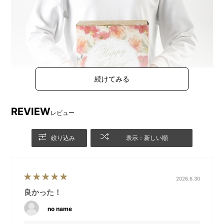
REVIEW
レビュー
絞り込み
表示：新しい順
2026.6.30
良かった！
no name
豪華な箔押し仕様＆華やかなフラワー柄が素敵な、当サ