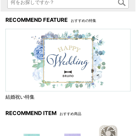
ださい。
RECOMMEND FEATURE
手の小さな方、女性の方の手
本体運転スイッチは低速/高
おすすめの特集
にもしっかりフィットするデ
速、どちらかを押している間
ザイン。毎日手軽に使いやす
だけ作動するので使い方も簡
い軽さもポイントです。
単で◎
本体表面のゴールドのロゴが
パッケージ
ワンポイント。
使い方いろいろ
結婚祝い特集
氷も簡単に
クラッシュアイスに！
RECOMMEND ITEM
おすすめ商品
小さくカットした玉ねぎも
あっという間にみじん切り
に！