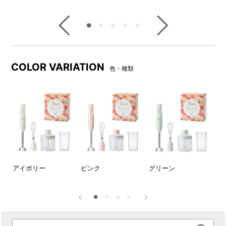
COLOR VARIATION
色・種類
チョッパーボトルの底のすべ
ブレンダースティックはお鍋
り止めは、上にかぶせるとフ
やボウルに直接入れて使用で
タとして使えます。
きるので、洗い物が増えませ
ん。※ガラスや陶器製、ホーロ
ー】
アイボリー
ピンク
グリーン
【
ーやテフロン等の表面コーテ
ブ
ィング加工された鍋やボウル
等ではご使用できません。必
ず、お持ちのお鍋やボウルの
取り扱い説明書等をご確認く