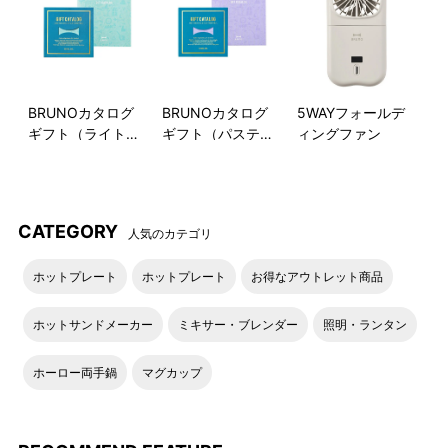
生クリームなどの泡立ても
ホイッパーの使用で時短！
にんじんも
簡単にペースト状に！
BRUNOカタログ
BRUNOカタログ
5WAYフォールデ
ギフト（ライトブ
ギフト（パステル
ィングファン
マルチスティックブレンダー2で作れる！レシピ例
ルー）
ラベンダー）
＜BRUNO レシピページはこちらよりご覧いただけます＞
CATEGORY
人気のカテゴリ
かぼちゃとクリームチーズのディップ
使用オプション：ブレンダースティック・ブレンダーカップ
ホットプレート
ホットプレート
お得なアウトレット商品
電子レンジ調理とブレンダーを組み合わせた、大人も子供も楽
しめるレシピ
ホットサンドメーカー
ミキサー・ブレンダー
照明・ランタン
ホーロー両手鍋
マグカップ
ガパオ
使用オプション：チョッパーカップ・チョッパー
電子レンジ調理とチョッパーを組み合わせた、ごはんにかける