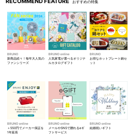
RECOMMEND FEATURE
だけの簡単レシピ
おすすめの特集
ツナと野菜のおかゆ
使用オプション：ブレンダースティック・ブレンダーカップ
電子レンジ調理とブレンダーを組み合わせた、離乳食中期～後
期レシピ
BRUNO
BRUNO online
BRUNO
新商品続々！毎年大人気の
人気家電が選べるオリジナ
お得なホットプレート鍋セ
ファンシリーズ
ルカタログギフト
ット
BRUNO online
BRUNO online
BRUNO online
＋550円でメーカー保証を
メールやSNSで贈れるeギ
結婚祝いギフト
1年延長
フトサービス