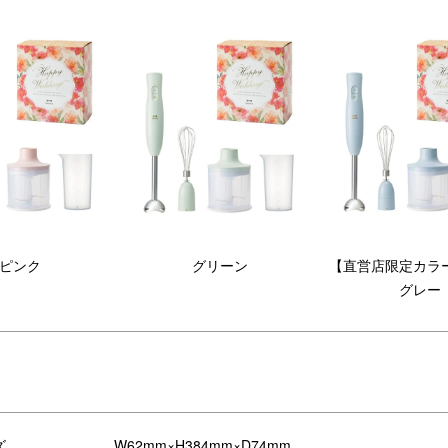
ピンク
グリーン
【直営店限定カラ
グレー
ズ
W62mm×H384mm×D74mm