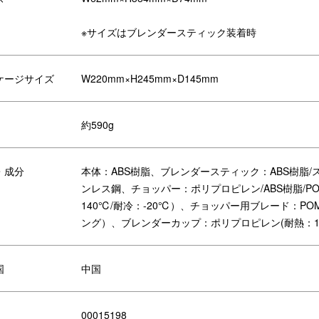
※サイズはブレンダースティック装着時
素敵な、当サイト限定スリーブ付きのギフト
ケージサイズ
W220mm×H245mm×D145mm
る頼もしいマルチスティックブレンダー2を「Happy Wedding」
、ご結婚祝いにぴったりのギフトです。
約590g
・成分
本体：ABS樹脂、ブレンダースティック：ABS樹脂/
ンレス鋼、チョッパー：ポリプロピレン/ABS樹脂/P
140℃/耐冷：-20℃）、チョッパー用ブレード：P
ング）、ブレンダーカップ：ポリプロピレン(耐熱：140
国
中国
00015198