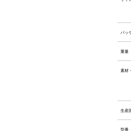
豪華な箔押し仕様＆華やかなフラワー柄が
パッ
いつもの家事がもっと愉しく、ずっとラクにな
豪華な箔押し仕様＆華やかなフラワー柄が
重量
素材
DETAIL
商品詳細
生産
型番