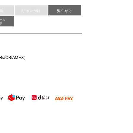
紙
リボンがけ
熨斗がけ
ージ
ド
/JCB/AMEX）