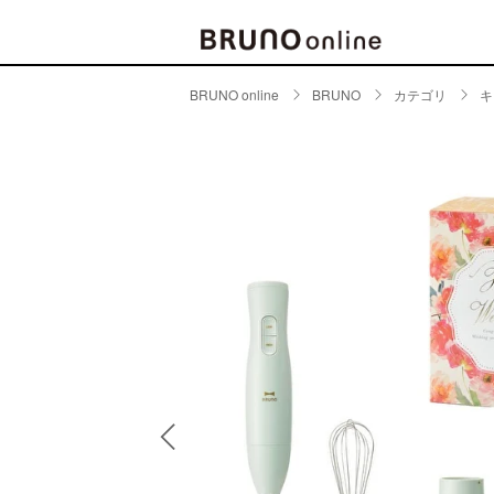
BRUNO online
BRUNO
カテゴリ
キ
BRAND
CATE
キッチ
BRUNO
キッ
MILESTO
食器
ブランド一覧
キッ
キッ
店舗一覧
ピクニ
CONTENTS
ラン
ラン
特集一覧
水筒
ランキング
その
コラム