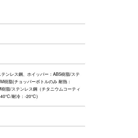
のメッセージ入りスリーブでラッピング。
ステンレス鋼、ホイッパー：ABS樹脂/ステ
OM樹脂(チョッパーボトルのみ 耐熱：
OM樹脂/ステンレス鋼（チタニウムコーティ
℃/耐冷：-20℃)