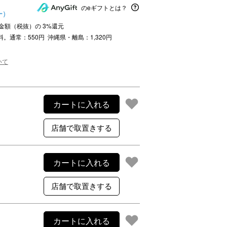
ご利用案内
のeギフトとは？
ー）
re
ギフトサービス
注文金額（税抜）の
3
%還元
よくある質問
料。通常：550円 沖縄県・離島：1,320円
お問い合わせ
いて
カートに入れる
カートに入れる
カートに入れる