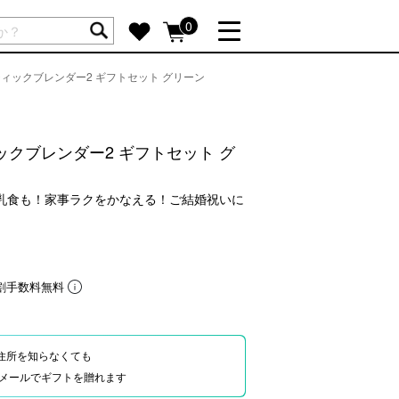
ートには商品が入っていません。
0
ィックブレンダー2 ギフトセット グリーン
詳しく見る
GIFT FEATURE
re
結婚祝い
クブレンダー2 ギフトセット グ
出産祝い
新築・引越し祝い
離乳食も！家事ラクをかなえる！ご結婚祝いに
転職・送別祝い
母の日ギフト
re
おまとめ割引
割手数料無料
more
住所を知らなくても
SUPPORT
Eやメールでギフトを贈れます