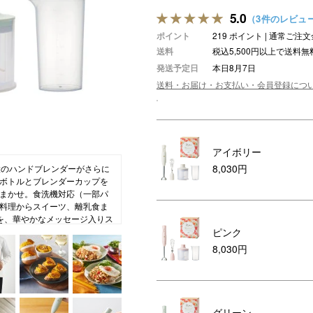
5.0
（3件のレビュ
ション・トラベル
more
ベビー・キッズアイテム
mo
ポイント
219 ポイント | 通常ご
ベル小物
おもちゃ・トイ
送料
税込5,500円以上で送料無
発送予定日
本日8月7日
ッション雑貨
ファッション
送料・お届け・お支払い・会員登録につ
グ
その他ベビー・キッズアイテム
アイボリー
8,030円
役のハンドブレンダーがさらに
ボトルとブレンダーカップを
まかせ。食洗機対応（一部パ
料理からスイーツ、離乳食ま
を、華やかなメッセージ入りス
ピンク
。
8,030円
グリーン