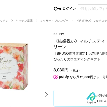
現在カ
ログイン
ッチン
キッチン家電
ミキサー・ブレンダー
《結婚祝い》マルチステ
GORY
BRUNO
ン
more
インテリア
mo
《結婚祝い》マルチスティッ
チン家電
時計
リーン
ログイン
生活家電
【BRUNO直営店限定】お料理も
パスワードをお忘れの方はこちら＞
チンツール
家具・収納
ぴったりのウエディングギフト
新規会員登録
チンファブリック
ファブリック
8,030円
（税込）
ックアイテム
more
ビューティー
mo
なら
月々1,338円
から。分
チボックス・弁当箱
スキンケア・フェイスケア
チバッグ・クーラートート
ヘアケア
ハンドケア
相手の
他ピクニックアイテム
ボディケア
LIN
アロマ