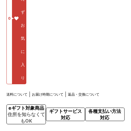
ず
0
お
気
に
入
り
送料について
お届け時期について
返品・交換について
eギフト対象商品
ギフトサービス
各種支払い方法
住所を知らなくて
対応
対応
もOK