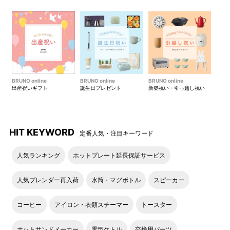
・交換商品のギフトラッピングは対応しておりま
せん。
・「長期不在」や「住所不備（住所不明）」「受
取拒否」などにて商品をお受け取りいただけなか
った場合、返送された商品の再送はできかねま
す。また、ポイントの返還もできかねますのでご
了承くださいませ。
BRUNO online
BRUNO online
BRUNO online
出産祝いギフト
誕生日プレゼント
新築祝い・引っ越し祝い
《STEP1》交換サイトへアクセスの上ギフトカード裏面
に記載のQ R コード・ログインコードをご入力ください
HIT KEYWORD
定番人気・注目キーワード
●交換サイトアクセスには、ギフトカードの裏面のQR
コード（もしくは16桁コード）が必要となります。
人気ランキング
ホットプレート延長保証サービス
※カードの有効期限は出荷手配日（カード台紙裏面記載
日）から6カ月間です。期限を過ぎた場合は無効になり
人気ブレンダー再入荷
水筒・マグボトル
スピーカー
ます。期間延長はいかなる場合も対応できませんのでご
了承ください。
コーヒー
アイロン・衣類スチーマー
トースター
※カードは商品到着まで必ず保管ください。カード裏面
の記載コードが不明な場合は、商品交換のお申込みを承
ホットサンドメーカー
電気ケトル
交換用パーツ