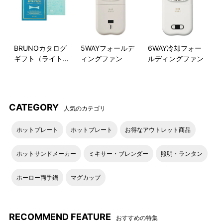
応できませんのでご了承ください。
・カードは商品到着まで必ず保管ください。カー
ド裏面記載のコードが不明な場合は、商品交換の
お申込みを承ることができません。また再発行も
BRUNOカタログ
5WAYフォールデ
6WAY冷却フォー
対応できかねますので、商品受取りまで紛失しな
ギフト（ライトブ
ィングファン
ルディングファン
いよう大切に保管くださいませ。
ルー）
《カタログ本体の返品対応について》
・カタログ本体の返品については、
ご利用案内
（キャンセル・返品・交換について）
をご確認く
CATEGORY
人気のカテゴリ
ださい。なおご返品については、カタログ本体の
ご注文者様よりお問合わせいただきますようお願
ホットプレート
ホットプレート
お得なアウトレット商品
いいたします。
ホットサンドメーカー
ミキサー・ブレンダー
照明・ランタン
《交換商品申し込みについて》
・お申込み後の商品変更は対応しかねます。申し
ホーロー両手鍋
マグカップ
込み時お間違えないようご注文くださいませ。
・ポイントは交換サイト内のみでご利用いただけ
ます。BRUNO POINT SERVICEとの連携は対応
しておりません。また、ポイント分を換金するこ
RECOMMEND FEATURE
おすすめの特集