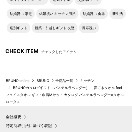
ることができません。また再発行も対応できかねますの
で、商品受取りまで紛失しないよう大切に保管ください
結婚祝い 家電
結婚祝い キッチン用品
結婚祝い 食器
新生活
ませ。
送別ギフト
新築・引越しギフト 友達
長寿祝い
CHECK ITEM
チェックしたアイテム
BRUNO online
BRUNO
全商品一覧
キッチン
BRUNOカタログギフト（パステルラベンダー）＋ 育てるタオル feel
フェイスタオル ギフト巾着Mセット カタログ パステルラベンダー×タオル
ロータス
QRコード・ログインコードは
カード交換期限はカード台紙
カード裏面をご確認くださ
記載の日付から6カ月となりま
い。
す。
会社概要
特定商取引法に基づく表記
●スマートフォン・タブレットもしくはパソコンから交