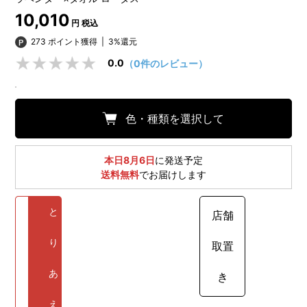
10,010
円 税込
273 ポイント獲得
|
3%還元
0.0
（0件のレビュー）
色・種類を選択して
本日8月6日
に発送予定
送料無料
でお届けします
と
店舗
り
取置
あ
き
え