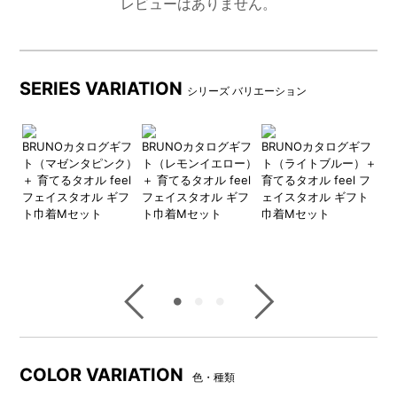
レビューはありません。
時間を重ねた分だけ、使い心地の良さが増していく上質
なタオルで、新しい生活をはじめる
大切な方への贈り物にぴったりのアイテムです。
BRUNOカタログギフトと育てるタオルをオリジナル巾
SERIES VARIATION
シリーズ バリエーション
着にお入れし、1つにまとめてお届けいたします。
BRUNOカタログギフト詳細はこちら＞＞
育てるタオル feel （フェイスタオル）詳細はこちら＞
マグ
BRUNOカタログギフ
BRUNOカタログギフ
BRUNOカタログギフ
B
＞
ギフ
ト（マゼンタピンク）
ト（レモンイエロー）
ト（ライトブルー）＋
ト
＋ 育てるタオル feel
＋ 育てるタオル feel
育てるタオル feel フ
育
フェイスタオル ギフ
フェイスタオル ギフ
ェイスタオル ギフト
チ
BRUNO直営店限定オリジナル巾着ラッピング
ト巾着Mセット
ト巾着Mセット
巾着Mセット
フ
セット商品をBRUNOのロゴが入った巾着にお入れして
お届けする、BRUNO直営店限定サービスです。
しっかりとしたコットン生地を使用しており、プレゼン
トを受け取った後もご活用いただけます。
COLOR VARIATION
色・種類