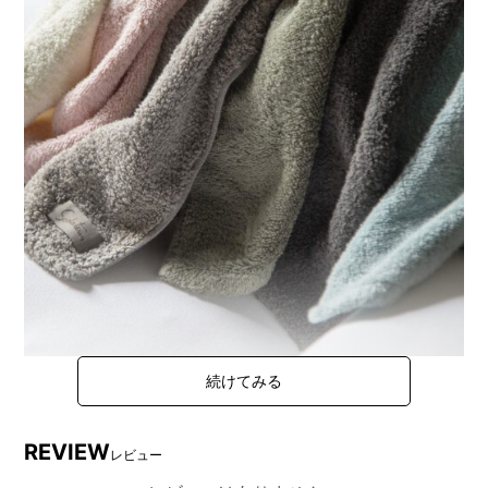
「BRUNOカタログギフトに、何かもう1つ添えたい…」
REVIEW
そんな時におすすめしたい、育てるタオル feel （ショ
レビュー
ップセレクト）。