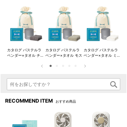
ラ
カタログ パステルラ
カタログ パステルラ
カタログ パステルラ
カ
商品交換方法
フォ
ベンダー×タオル チャ
ベンダー×タオル モス
ベンダー×タオル ミス
ベ
交換商品のお申込みは専用の交換サイトからWebで申し
コール
ト
タ
込み～配送でお届けいたします。重くて・大きなもので
もスムーズに受け取っていただけます。
必ずご確認ください
RECOMMEND ITEM
《カード有効期限について》
おすすめ商品
・カードの有効期限は出荷手配日（カード台紙裏
面記載日）から6カ月間です。期限を過ぎた場合
は無効になります。期間延長はいかなる場合も対