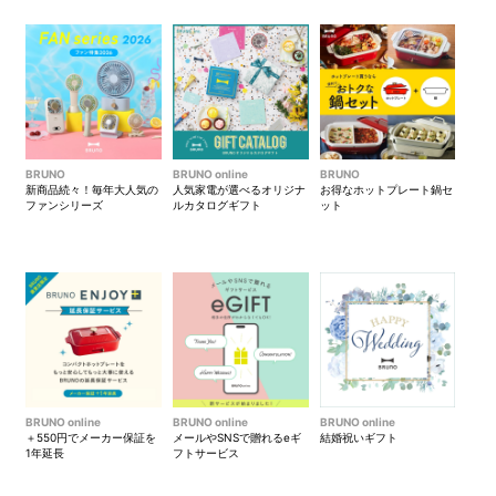
とも致しかねますのでご了承くださいませ。
・本カタログ掲載の商品、消化ポイント数は予告
なく変更される場合がございます。
・掲載商品の色合い、サイズの多少の差異はご了
承ください。
・一時的な品切れ、モデルチェンジの節は、同格
又は後継の商品に変更させていただく場合がござ
BRUNO
BRUNO online
BRUNO
新商品続々！毎年大人気の
人気家電が選べるオリジナ
お得なホットプレート鍋セ
います。
ファンシリーズ
ルカタログギフト
ット
・商品パッケージデザインは変更になる場合がご
ざいます。
・ポイントと現金の引換えはいたしません。
《交換商品配送について》
・お申込みから約1～2週間でお届けいたします。
4週間を経過してもお届けがない場合は、お手数
ですがカード裏面記載のカスタマーサービスまで
お問い合わせください。
BRUNO online
BRUNO online
BRUNO online
＋550円でメーカー保証を
メールやSNSで贈れるeギ
結婚祝いギフト
・お届け先は1つの宛先にのみ指定いただけます。
1年延長
フトサービス
複数場所に複数回に分けた配送はできかねます。