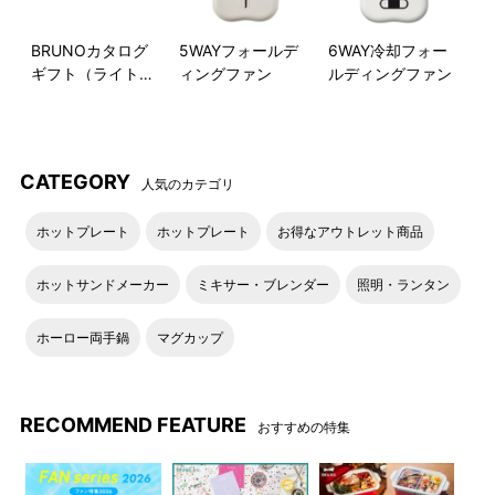
BRUNOカタログ
5WAYフォールデ
6WAY冷却フォー
ギフト（ライトブ
ィングファン
ルディングファン
ルー）
コンセントはマグネット式な
火力は保温（65℃）～250℃
CATEGORY
ので、調理中に万が一引っか
まで無段階調整ができ、本格
人気のカテゴリ
かっても簡単に外れ安心で
的なレシピも作れる満足の火
す。
力。小さいボディで、お肉も
ホットプレート
ホットプレート
お得なアウトレット商品
ジューシーに焼き上げます！
ホットサンドメーカー
ミキサー・ブレンダー
照明・ランタン
ホーロー両手鍋
マグカップ
RECOMMEND FEATURE
おすすめの特集