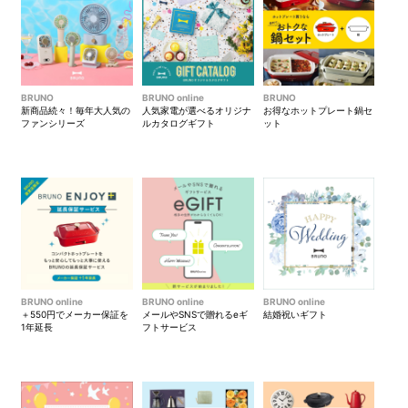
水受けトレイはさっと引き出
減煙グリルプレートでの調理
して洗い流せるので、面倒な
で、余分な油を落とし、油煙
後片付けも簡単です。
の発生を減らします。
BRUNO
BRUNO online
BRUNO
新商品続々！毎年大人気の
人気家電が選べるオリジナ
お得なホットプレート鍋セ
ファンシリーズ
ルカタログギフト
ット
BRUNO online
BRUNO online
BRUNO online
＋550円でメーカー保証を
メールやSNSで贈れるeギ
結婚祝いギフト
1年延長
フトサービス
お手入れもラクラク◎！
コンパクトグリルホットプレ
ート 詳細は
こちら＞