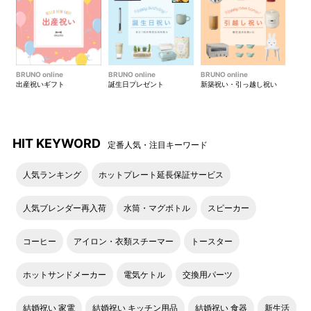
●BRUNO直営店限定オリジナル巾着ラッピング
ナチュラルな生成り色の巾着
に、さわやかな水色のリボ
BRUNO online
BRUNO online
BRUNO online
ン。しっかりとした生地を使
出産祝いギフト
誕生日プレゼント
新築祝い・引っ越し祝い
用しており、プレゼントを受
け取った後もご活用いただけ
ます。
HIT KEYWORD
定番人気・注目キーワード
●紙手提げについて
人気ランキング
ホットプレート延長保証サービス
本商品は、BRUNO 手提げ袋Lサイズに収納可能です。
BRUNO
オリジナルの手提げ袋Lサイズはこちら＞
※手提げ袋が破れるのを防ぐため、2枚重ねてご利用いただくこ
人気ブレンダー再入荷
水筒・マグボトル
スピーカー
とをおすすめいたします。
※なお、上記サイズは目安としてご案内しております。商品の形
コーヒー
アイロン・衣類スチーマー
トースター
状やサイズによっては、手提げ袋にきれいに収まらない場合
や、多少の型崩れが生じる可能性がございます。何卒ご理解賜
ホットサンドメーカー
電気ケトル
交換用パーツ
りますようお願い申し上げます。
結婚祝い 家電
結婚祝い キッチン用品
結婚祝い 食器
新生活