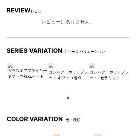
REVIEW
レビュー
レビューはありません。
SERIES VARIATION
シリーズ バリエーション
ガラスエアフライヤー
コンパクトホットプレ
コンパクトホットプレ
ギフト巾着XLセット
ート ギフト巾着XLセ
ート+セラミックコー
ット
ト鍋 ギフト巾着XLセ
ット
COLOR VARIATION
色・種類
DETAIL
商品詳細