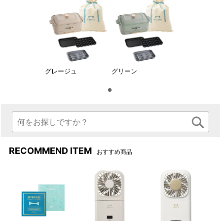
グレージュ
グリーン
平面プレート、たこ焼きプレ
A4スペースにすっきり置け
ート、減煙グリルプレートの3
る、2～3人用のちょうどいい
RECOMMEND ITEM
おすすめ商品
種のプレート付きです。
サイズ感。