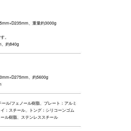
m×D235mm、重量約3000g
です。
、約840g
m×D275mm、約5600g
m
チール/フェノール樹脂、プレート：アルミ
レイ：スチール、トング：シリコーンゴム
ノール樹脂、ステンレススチール