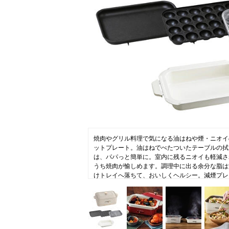
コラム
ニュース
ファッ
トラ
ファ
バッ
焼肉やグリル料理で気になる油はねや煙・ニオイ
ットプレート。油はねでべたついたテーブルの拭
は、パパっと簡単に。室内に残るニオイも軽減さ
うち焼肉が愉しめます。調理中に出る余分な脂は
けトレイへ落ちて、おいしくヘルシー。減煙プレ
付属プレートのほか、コンパクトホットプレート
まま使えるため、幅広いお料理で活躍します。つ
が“おいしい”ホットプレートです。さらに、ホ
や煮込み料理が愉しめるセラミックコート鍋のセ