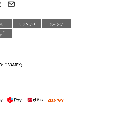
紙
リボンがけ
熨斗がけ
ージ
ド
/JCB/AMEX）