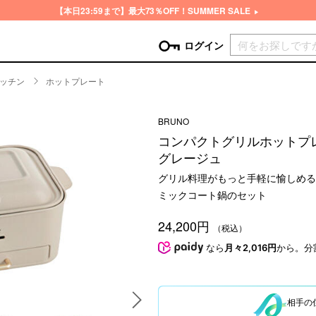
【本日23:59まで】最大73％OFF！SUMMER SALE
現在カ
ログイン
ッチン
ホットプレート
GORY
BRUNO
ン
more
インテリア
mo
コンパクトグリルホットプ
チン家電
時計
グレージュ
ログイン
生活家電
グリル料理がもっと手軽に愉しめる
パスワードをお忘れの方はこちら＞
チンツール
家具・収納
ミックコート鍋のセット
新規会員登録
チンファブリック
ファブリック
24,200円
（税込）
ックアイテム
more
ビューティー
mo
なら
月々2,016円
から。分
チボックス・弁当箱
スキンケア・フェイスケア
チバッグ・クーラートート
ヘアケア
ハンドケア
相手の
他ピクニックアイテム
ボディケア