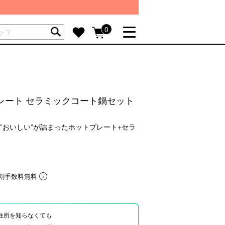
ートには商品が入っていません。
0
詳しく見る
GIFT FEATURE
re
結婚祝い
レート セラミックコート鍋セット
出産祝い
新築・引越し祝い
”おいしい”が詰まったホットプレート+セラ
転職・送別祝い
母の日ギフト
re
おまとめ割引
割手数料無料
more
住所を知らなくても
SUPPORT