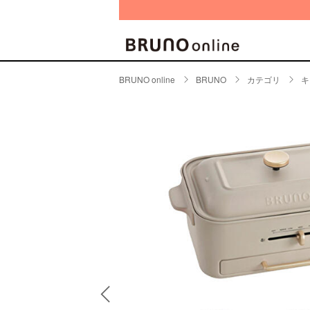
BRUNO online
BRUNO
カテゴリ
キ
BRAND
CATE
キッチ
BRUNO
キッ
MILESTO
食器
ブランド一覧
キッ
キッ
店舗一覧
ピクニ
CONTENTS
ラン
ラン
特集一覧
水筒
ランキング
その