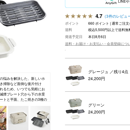
LIN
アロマ
4.7
（3件のレビュ
ション・トラベル
more
ベビー・キッズアイテム
mo
ポイント
660 ポイント | 通常ご
ベル小物
おもちゃ・トイ
送料
税込5,500円以上で送料無
発送予定日
本日8月6日
ッション雑貨
ファッション
送料・お届け・お支払い・会員登録につ
グ
その他ベビー・キッズアイテム
グレージュ
／残り4点
24,200円
の悩みを解決した、新しいホ
き掃除など面倒な後片付け
れるため、いつでも気軽にお
減煙プレート穴から下の水受
ートと平面、たこ焼きの3種の
グリーン
のオプションアイテムもその
くる人も食べる人も、みんな
24,200円
ットプレートの上に乗せて鍋料理
ットです。