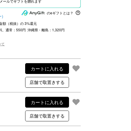
Eやメールでギフトを贈れます
ご利用案内
のeギフトとは？
ー）
re
ギフトサービス
注文金額（税抜）の
3
%還元
よくある質問
料。通常：550円 沖縄県・離島：1,320円
お問い合わせ
いて
カートに入れる
カートに入れる