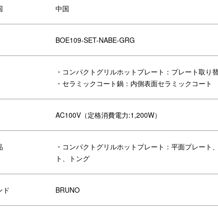
国
中国
ニオイの悩みを解決した、新しいホットプレート。
ど面倒な後片付けは、パパっと簡単に。
BOE109-SET-NABE-GRG
でも気軽におうち焼肉が愉しめます。
ら下の水受けトレイへ落ちて、おいしくヘルシー。
属プレートのほか、コンパクトホットプレートのオプションアイテムもそ
・コンパクトグリルホットプレート：プレート取り
・セラミックコート鍋：内側表面セラミックコート
”ホットプレートです。
理や煮込み料理が愉しめるセラミックコート鍋のセットです。
AC100V（定格消費電力:1,200W）
品
・コンパクトグリルホットプレート：平面プレート
ト、トング
ンド
BRUNO