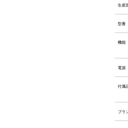
生産
焼肉やグリル料理で気になる油はねや煙・
油はねでべたついたテーブルの拭き掃除な
型番
室内に残るニオイも軽減されるため、いつ
調理中に出る余分な脂は減煙プレート穴か
減煙プレートと平面、たこ焼きの3種の付
機能
幅広いお料理で活躍します。
つくる人も食べる人も、みんなが“おいしい
さらに、ホットプレートの上に乗せて鍋料
電源
付属
ブラ