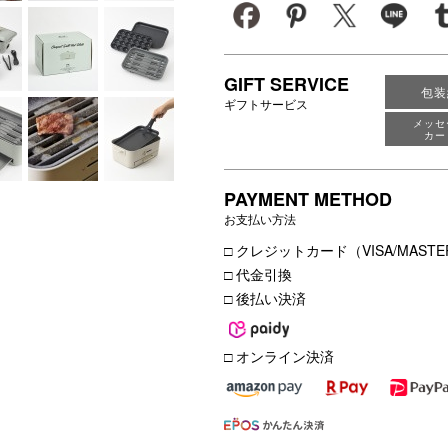
GIFT SERVICE
包装
ギフトサービス
メッセ
カー
PAYMENT METHOD
お支払い方法
□ クレジットカード（VISA/MASTER
□ 代金引換
□ 後払い決済
□ オンライン決済