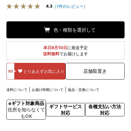
4.3
（7件のレビュー）
色・種類を選択して
本日8月10日
に発送予定
送料無料
でお届けします
店舗取置き
とりあえずお気に入り
93
送料について
お届け時期について
返品・交換について
eギフト対象商品
ギフトサービス
各種支払い方法
住所を知らなくて
対応
対応
もOK