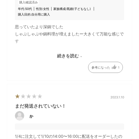
購入確認済み
年代:
50代
性別:
女性
家族構成:
既婚(子どもなし)
購入目的:
自分用に購入
思っていたより深鍋でした
しゃぶしゃぶや鍋料理が増えましたー大きくて万能な感じで
す
グリルも溝が深く油もよく落ちて良かったです
続きを読む
が、溝を洗うのが少し大変でしたけど
参考になった
1
慣れれば上手く洗えるようになると思います
2023.1.10
まだ発送されていない！
か
焼肉・焼き魚・野菜のグリルに！「グランデサイズ用グリルプ
レート」
1/4に注文して1/10の14:00〜16:00に配送をオーダーしたの