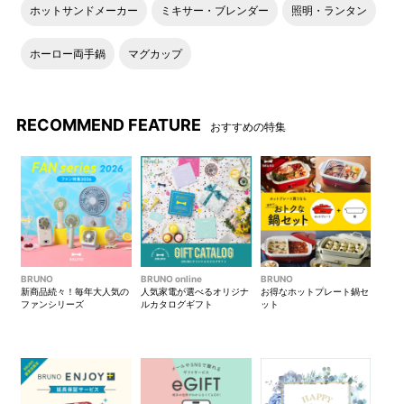
ホットサンドメーカー
ミキサー・ブレンダー
照明・ランタン
ホーロー両手鍋
マグカップ
RECOMMEND FEATURE
おすすめの特集
BRUNO
BRUNO online
BRUNO
新商品続々！毎年大人気の
人気家電が選べるオリジナ
お得なホットプレート鍋セ
ファンシリーズ
ルカタログギフト
ット