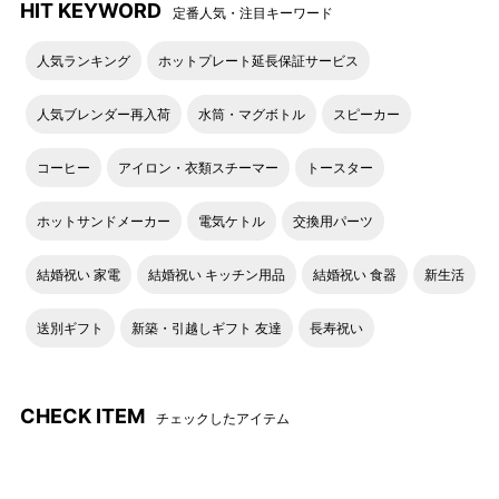
HIT KEYWORD
定番人気・注目キーワード
【作り方】
人気ランキング
ホットプレート延長保証サービス
1.トマトはヘタを取り、湯むきをする。ペコロスは皮をむく。卵
はお好みの固さに茹で、半分に切る。
はんぺんは4等分に切る。蒸しだこは一口大に切る。
人気ブレンダー再入荷
水筒・マグボトル
スピーカー
アスパラガスは硬い部分を落として3等分にする。豚肩ロースは
一口大に切る。
コーヒー
アイロン・衣類スチーマー
トースター
2.1のアスパラガスにベーコンを巻き、竹串で刺す。豚肩ロース
は一口大に切って竹串で刺す。
ホットサンドメーカー
電気ケトル
交換用パーツ
3. ホットプレート グランデサイズに深鍋をセットし、コンソメ
スープとペコロスを入れて[HI]で加熱する。
結婚祝い 家電
結婚祝い キッチン用品
結婚祝い 食器
新生活
沸騰したら、トマトとゆでたまご以外の具材を加えてフタをし
て[MED]で10分煮る。
送別ギフト
新築・引越しギフト 友達
長寿祝い
4. フタを外し、ゆでたまごを加え、斜めにトマトを入れて
[MED]で3分煮る。トマトの上に大葉をトッピングする。
5. お好みで粒マスタードをつける。
CHECK ITEM
チェックしたアイテム