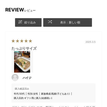
REVIEW
レビュー
絞り込み
表示：新しい順
付属の蒸し網
持ち手は熱が伝わりにくい仕
様です
2025.3.5
たっぷりサイズ
ハイジ
購入確認済み
年代:
50代
性別:
女性
家族構成:
既婚(子どもあり)
購入目的:
ギフト用に購入(結婚祝い)
「BRUNO ホットプレートグ
ホットプレートのフタをその