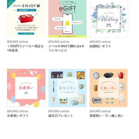
15分蒸す。
5. それぞれにトッピングを飾る。
ごろごろトマトODEN
BRUNO online
BRUNO online
BRUNO online
＋550円でメーカー保証を
メールやSNSで贈れるeギ
結婚祝いギフト
【材料（深鍋1台分）】
1年延長
フトサービス
トマト（大）……5～6個
ペコロス……8個
卵……2個
はんぺん……1枚
蒸しだこ……200g
アスパラガス……2本
ベーコン……6枚
豚肩ロース……300g
ロールキャベツ……6個
BRUNO online
BRUNO online
BRUNO online
餅巾着……6個
出産祝いギフト
誕生日プレゼント
新築祝い・引っ越し祝い
コンソメスープ……1,800ml
大葉（千切り）……10枚分
粒マスタード……適宜