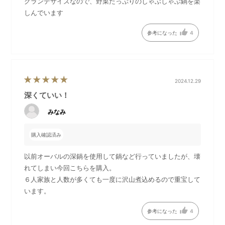
グランデサイズなので、野菜たっぷりのしゃぶしゃぶ鍋を楽
ランデサイズ」とセットでご
まま鍋のフタとしてご使用い
しんでいます
使用ください
ただけます
参考になった
4
2024.12.29
深くていい！
みなみ
購入確認済み
レトロなイラスト入りパッケ
以前オーバルの深鍋を使用して鍋など行っていましたが、壊
ージ
れてしまい今回こちらを購入。
６人家族と人数が多くても一度に沢山煮込めるので重宝して
●BRUNO ホットプレートグランデサイズ本体・その他のオプシ
います。
ョンプレートはこちら
参考になった
4