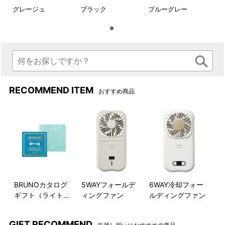
グレージュ
ブラック
ブルーグレー
蓋にはBRUNOのロゴ
温度調節も簡単！
蓋にはBRUNOのロゴがデザイ
ツマミをスライドするだけで
ンされています。
簡単にOFF～HIまでが切り替
えられます。
サイドの取っ手
お手入れも楽々
RECOMMEND ITEM
おすすめ商品
両サイドには本体を持ち運び
内部まで汚れが侵入しないの
やすい取っ手つきです。
で、お手入れは布で拭くだ
け。
2種の料理が一度につくれる！ハーフプレート
「オーバルホットプレート用ハーフプレート」は、2枚のハーフ
サイズのプレート。1枚ずつ取り出すことができるので、料理の
取り分けにも便利です。
BRUNOカタログ
5WAYフォールデ
6WAY冷却フォー
ギフト（ライトブ
ィングファン
ルディングファン
ルー）
GIFT RECOMMEND