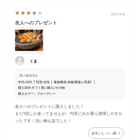
ンセプトとする新シリーズ「BRUNO crassy+(ブルーノ クラッ
シィ)」の第1弾。
2021.10.6
「オーバルホットプレート」本体には、平面、たこ焼き、深鍋
友人へのプレゼント
と、3種類のプレートが標準でセットになっています。
付属のハンドルを使えば、プレートの取り替えも楽々。テーブ
ルで次々と調理できるので、ホストもゲストと一緒に愉しめま
す。
さらに、2種類の料理が一度につくれる「オーバルホットプレー
ト用ハーフプレート」と
くま
お肉やお魚、野菜のグリルにぴったりの「オーバルホットプレ
ート用グリルプレート」をセットにした、BRUNO直営サイト限
購入確認済み
定のセットです。
年代:
20代
性別:
女性
家族構成:
未婚(家族と同居)
購入目的:
ギフト用に購入(その他)
購入カラー：ブルーグレー
友人へのプレゼントに購入しました！
DETAIL
商品詳細
まだ1回しか使ってませんが、均等に火が通り調理しやすか
ったです！洗い物も楽でした！
参考になった
4