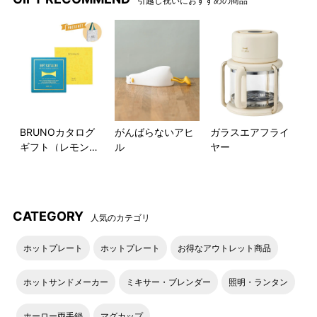
引越し祝いにおすすめの商品
お肉やお魚、野菜のグリルにぴったりのグリルプレート
「オーバルホットプレート用グリルプレート」は、お肉やお魚
に食欲をそそる斜めの焼き目がつけられます。
一度焼き目を付けてから90度回転させて焼くと、きれいな格子
柄の焼き目に。深めのリブで余分な脂を落とし、ヘルシーに焼
き上げます。
BRUNOカタログ
がんばらないアヒ
ガラスエアフライ
ギフト（レモンイ
ル
ヤー
エロー）
●「オーバルホットプレート」本体と各種プレートの単品は下
記のページにてご案内しております。
CATEGORY
人気のカテゴリ
オーバルホットプレート
オーバルホットプレート用ハー
ホットプレート
ホットプレート
お得なアウトレット商品
フプレート
ホットサンドメーカー
ミキサー・ブレンダー
照明・ランタン
オーバルホットプレート用グリ
ルプレート
ホーロー両手鍋
マグカップ