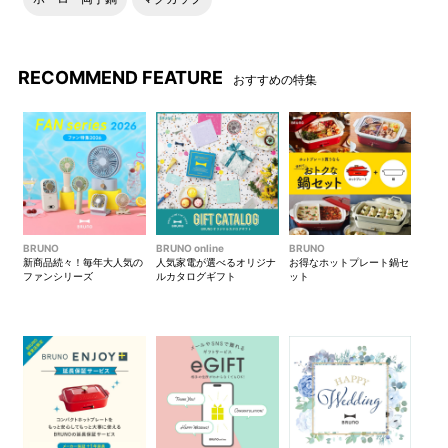
RECOMMEND USE
RECOMMEND FEATURE
おすすめの愉しみ方
おすすめの特集
平面プレートで「ケフタ(ミー
たこ焼きプレートで「フリッ
トボールのトマト煮)」
ト」
深鍋で「トマトすき焼き」
ハーフプレートで「シナモン
BRUNO
BRUNO online
BRUNO
クリームブレッド＆ベーコン
新商品続々！毎年大人気の
人気家電が選べるオリジナ
お得なホットプレート鍋セ
ファンシリーズ
ルカタログギフト
ット
とほうれん草のフリッター
タ」