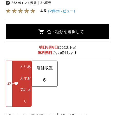
762 ポイント獲得
|
3%還元
4.5
（2件のレビュー）
色・種類を選択して
明日8月8日
に発送予定
送料無料
でお届けします
とりあ
店舗取置
えずお
き
37
気に入
り