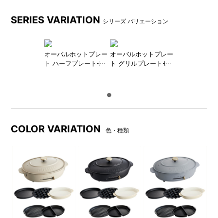
SERIES VARIATION
シリーズ バリエーション
オーバルホットプレー
オーバルホットプレー
たこ焼きプレート
深鍋
ト ハーフプレートセ
ト グリルプレートセ
家族や友人、みんなで愉しめ
ホットプレート上に乗せて、
ット
ット
るたこ焼きプレート。(24穴)
お鍋や煮込み料理が愉しめる
深鍋。
COLOR VARIATION
色・種類