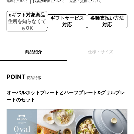
送料について
お届け時期について
返品・交換について
eギフト対象商品
ギフトサービス
各種支払い方法
住所を知らなくて
対応
対応
もOK
商品紹介
仕様・サイズ
POINT
商品特徴
オーバルホットプレートとハーフプレート&グリルプレ
ートのセット