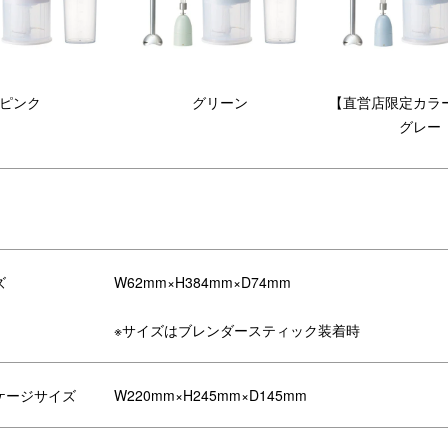
ピンク
グリーン
【直営店限定カラ
グレー
ズ
W62mm×H384mm×D74mm
※サイズはブレンダースティック装着時
定スリーブ付きのギフト
ケージサイズ
W220mm×H245mm×D145mm
る頼もしいマルチスティックブレンダー2を「HELLO NEW BABY
わいい、ご出産祝いにぴったりのギフトです。