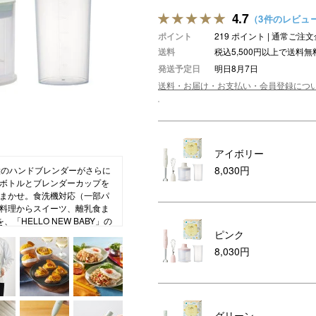
4.7
（3件のレビュ
ション・トラベル
more
ベビー・キッズアイテム
mo
ポイント
219 ポイント | 通常ご
ベル小物
おもちゃ・トイ
送料
税込5,500円以上で送料無
発送予定日
明日8月7日
ッション雑貨
ファッション
送料・お届け・お支払い・会員登録につ
グ
その他ベビー・キッズアイテム
アイボリー
8,030円
役のハンドブレンダーがさらに
ボトルとブレンダーカップを
まかせ。食洗機対応（一部パ
料理からスイーツ、離乳食ま
HELLO NEW BABY」の
ピンク
いにぴったりのギフトです。
8,030円
グリーン