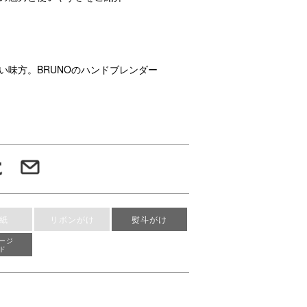
い味方。BRUNOのハンドブレンダー
紙
リボンがけ
熨斗がけ
ージ
ド