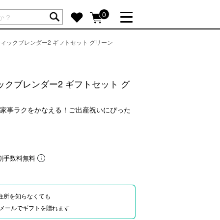
ートには商品が入っていません。
0
ィックブレンダー2 ギフトセット グリーン
詳しく見る
GIFT FEATURE
re
結婚祝い
クブレンダー2 ギフトセット グ
出産祝い
新築・引越し祝い
家事ラクをかなえる！ご出産祝いにぴった
転職・送別祝い
母の日ギフト
re
おまとめ割引
割手数料無料
more
住所を知らなくても
SUPPORT
Eやメールでギフトを贈れます