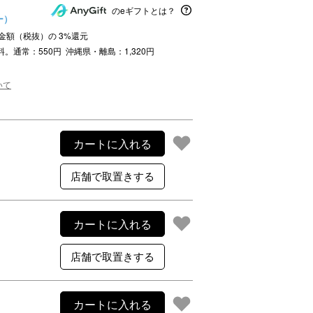
ご利用案内
のeギフトとは？
ー）
re
ギフトサービス
注文金額（税抜）の
3
%還元
よくある質問
料。通常：550円 沖縄県・離島：1,320円
お問い合わせ
いて
カートに入れる
カートに入れる
カートに入れる