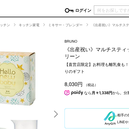
現在カ
ログイン
ッチン
キッチン家電
ミキサー・ブレンダー
《出産祝い》マルチステ
GORY
BRUNO
ン
more
インテリア
mo
《出産祝い》マルチスティッ
チン家電
時計
リーン
ログイン
生活家電
【直営店限定】お料理も離乳食も！
パスワードをお忘れの方はこちら＞
チンツール
家具・収納
りのギフト
新規会員登録
チンファブリック
ファブリック
8,030円
（税込）
ックアイテム
more
ビューティー
mo
なら
月々1,338円
から。分
チボックス・弁当箱
スキンケア・フェイスケア
チバッグ・クーラートート
ヘアケア
ハンドケア
相手の
他ピクニックアイテム
ボディケア
LIN
アロマ