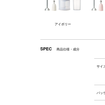
アイボリー
SPEC
商品仕様・成分
サイ
きらめくスター柄がかわいい、当サイト限
パッ
いつもの家事がもっと愉しく、ずっとラクにな
豪華な箔押し仕様できらめくスター柄がか