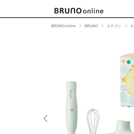
BRUNO online
BRUNO
カテゴリ
キ
BRAND
CATE
キッチ
BRUNO
キッ
MILESTO
食器
ブランド一覧
キッ
キッ
店舗一覧
ピクニ
CONTENTS
ラン
ラン
特集一覧
水筒
ランキング
その
コラム