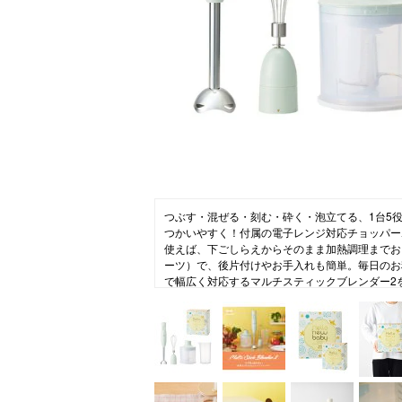
ニュース
ファッ
トラ
ファ
バッ
つぶす・混ぜる・刻む・砕く・泡立てる、1台5
つかいやすく！付属の電子レンジ対応チョッパー
使えば、下ごしらえからそのまま加熱調理までお
ーツ）で、後片付けやお手入れも簡単。毎日のお
で幅広く対応するマルチスティックブレンダー2を、「
メッセージ入りスリーブでラッピング。ご出産祝