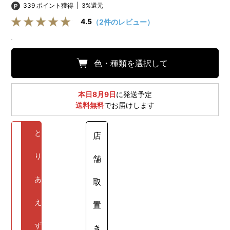
339 ポイント獲得
|
3%還元
4.5
（2件のレビュー）
色・種類を選択して
本日8月9日
に発送予定
送料無料
でお届けします
と
店
り
舗
あ
取
え
置
ず
き