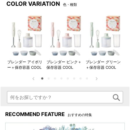
COLOR VARIATION
色・種類
テーブルシーンを華やかに演出するマット柚薬のセラミックボ
ウル3点セット。
保存や温めに便利な樹脂製の蓋が付いており、蓋の空気弁を開
けばレンジで加熱可。加熱後はそのまま食卓に並べられます。
「COOL」と「WARM」の2色からお選びいただけます。
店限
ブレンダー アイボリ
ブレンダー ピンク＋
ブレンダー グリーン
ブ
グレ
ー＋保存容器 COOL
保存容器 COOL
＋保存容器 COOL
定
RM
ー
RECOMMEND FEATURE
おすすめの特集