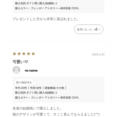
購入目的:
ギフト用に購入(結婚祝い)
購入カラー：ブレンダー アイボリー＋保存容器 COOL
プレゼントした方から非常に喜ばれました。
参考になった
1
付属のチョッパーボトルとブ
ブレンダ―(つぶす・まぜる)、
2025.4.20
レンダーカップは電子レンジ
チョッパー(刻む・砕く)、ホイ
可愛い♡
対応。下ごしらえからそのま
ッパー(泡立てる)のアタッチメ
ま加熱調理も。
ントでお料理がぐんと便利
no name
に！
購入確認済み
年代:
20代
性別:
女性
家族構成:
その他
チョッパーボトルの底のすべ
ブレンダースティックはお鍋
購入目的:
ギフト用に購入(結婚祝い)
り止めは、上にかぶせるとフ
やボウルに直接入れて使用で
購入カラー：ブレンダー アイボリー＋保存容器 COOL
タとして使えます。
きるので、洗い物が増えませ
ん。※ガラスや陶器製、ホーロ
友達の結婚祝いで購入しました。
ーやテフロン等の表面コーテ
箱のデザインが可愛くて、すごく喜んでもらえました(^^)