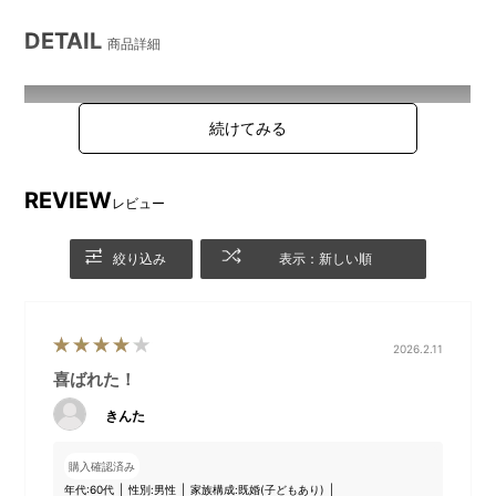
DETAIL
商品詳細
REVIEW
レビュー
絞り込み
表示：新しい順
2026.2.11
喜ばれた！
●マルチスティックブレンダー2
きんた
購入確認済み
年代:
60代
性別:
男性
家族構成:
既婚(子どもあり)