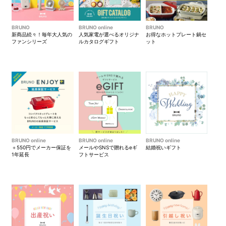
BRUNO
BRUNO online
BRUNO
新商品続々！毎年大人気の
人気家電が選べるオリジナ
お得なホットプレート鍋セ
ファンシリーズ
ルカタログギフト
ット
BRUNO online
BRUNO online
BRUNO online
＋550円でメーカー保証を
メールやSNSで贈れるeギ
結婚祝いギフト
1年延長
フトサービス