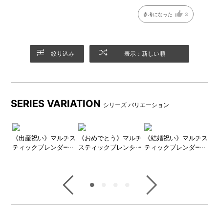
ィング加工された鍋やボウル
等ではご使用できません。必
参考になった
3
ず、お持ちのお鍋やボウルの
取り扱い説明書等をご確認く
ださい。
絞り込み
表示：新しい順
手の小さな方、女性の方の手
本体運転スイッチは低速/高
にもしっかりフィットするデ
速、どちらかを押している間
ザイン。毎日手軽に使いやす
だけ作動するので使い方も簡
SERIES VARIATION
シリーズ バリエーション
い軽さもポイントです。
単で◎
チス
《出産祝い》マルチス
《おめでとう》マルチ
《結婚祝い》マルチス
《
本体表面のゴールドのロゴが
パッケージ
ー2
ティックブレンダー2
スティックブレンダー
ティックブレンダー
テ
ワンポイント。
ギフトセット
2 ギフトセット
2+セラミック保存容
2
器 ギフトセット
器
●セラミック保存容器セット