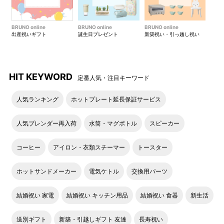
BRUNO online
BRUNO online
BRUNO online
出産祝いギフト
誕生日プレゼント
新築祝い・引っ越し祝い
HIT KEYWORD
定番人気・注目キーワード
人気ランキング
ホットプレート延長保証サービス
人気ブレンダー再入荷
水筒・マグボトル
スピーカー
コーヒー
アイロン・衣類スチーマー
トースター
ホットサンドメーカー
電気ケトル
交換用パーツ
結婚祝い 家電
結婚祝い キッチン用品
結婚祝い 食器
新生活
送別ギフト
新築・引越しギフト 友達
長寿祝い