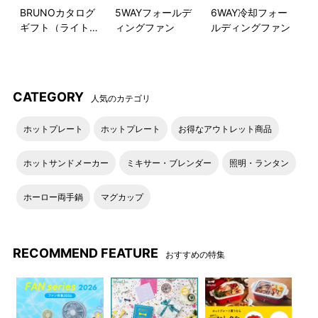
BRUNOカタログ
5WAYフォールデ
6WAY冷却フォー
ギフト（ライトブ
ィングファン
ルディングファン
本体表面のゴールドのロゴが
パッケージ
ルー）
ワンポイント。
●KIDS DISH ギフトボックス ベア カトラリー
CATEGORY
人気のカテゴリ
キッズディッシュプレート・
両取っ手付きのマグカップ
ホットプレート
ホットプレート
お得なアウトレット商品
ボウルS・M
ホットサンドメーカー
ミキサー・ブレンダー
照明・ランタン
カトラリー
パッケージ
ホーロー両手鍋
マグカップ
ディッシュプレート使用イメ
ボウルS使用イメージ
ージ
RECOMMEND FEATURE
おすすめの特集