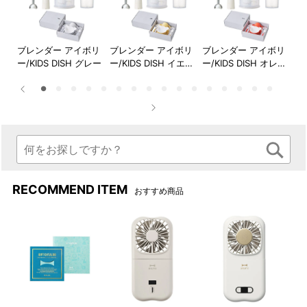
ま加熱調理も。
ントでお料理がぐんと便利
に！
店
ブレンダー アイボリ
ブレンダー アイボリ
ブレンダー アイボリ
ブ
ーグ
ー/KIDS DISH グレー
ー/KIDS DISH イエロ
ー/KIDS DISH オレン
ー/
チョッパーボトルの底のすべ
ブレンダースティックはお鍋
ネイ
ー
ジ
ー
り止めは、上にかぶせるとフ
やボウルに直接入れて使用で
タとして使えます。
きるので、洗い物が増えませ
ん。※ガラスや陶器製、ホーロ
ーやテフロン等の表面コーテ
ィング加工された鍋やボウル
等ではご使用できません。必
ず、お持ちのお鍋やボウルの
取り扱い説明書等をご確認く
RECOMMEND ITEM
おすすめ商品
ださい。
手の小さな方、女性の方の手
本体運転スイッチは低速/高
にもしっかりフィットするデ
速、どちらかを押している間
ザイン。毎日手軽に使いやす
だけ作動するので使い方も簡
い軽さもポイントです。
単で◎