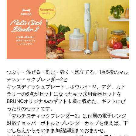
つぶす・混ぜる・刻む・砕く・泡立てる、1台5役のマル
チスティックブレンダー2と
キッズディッシュプレート、ボウルS・M、マグ、カト
ラリーの6点がセットになったキッズ用食器セットを
BRUNOオリジナルのギフト巾着に収めた、ギフトにぴ
ったりのセットです。
『マルチスティックブレンダー2』は付属の電子レンジ
対応チョッパーボトルとブレンダーカップを使えば、下
ごしらえからそのまま加熱調理までおまかせ。