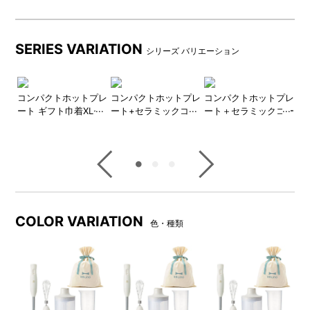
商品詳細
SERIES VARIATION
シリーズ バリエーション
ト
コンパクトホットプレ
コンパクトホットプレ
コンパクトホットプレ
蓋
きス
ート ギフト巾着XLセ
ート+セラミックコー
ート＋セラミックコー
s
巾
ット
ト鍋 ギフト巾着XLセ
ト仕切り鍋 ギフト巾
M
ット
着XLセット
●マルチスティックブレンダー2
COLOR VARIATION
色・種類
付属のチョッパーボトルとブ
ブレンダ―(つぶす・まぜる)、
レンダーカップは電子レンジ
チョッパー(刻む・砕く)、ホイ
対応。下ごしらえからそのま
ッパー(泡立てる)のアタッチメ