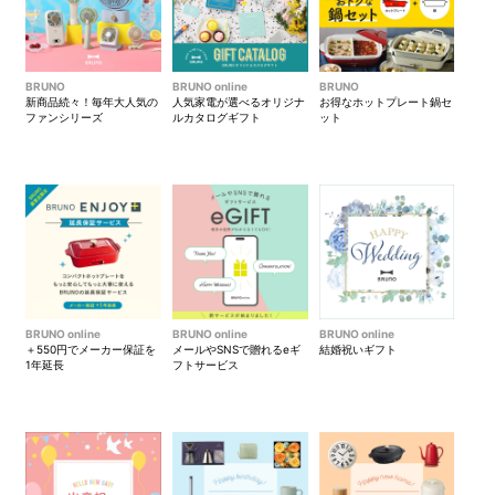
BRUNO
BRUNO online
BRUNO
新商品続々！毎年大人気の
人気家電が選べるオリジナ
お得なホットプレート鍋セ
ファンシリーズ
ルカタログギフト
ット
BRUNO online
BRUNO online
BRUNO online
＋550円でメーカー保証を
メールやSNSで贈れるeギ
結婚祝いギフト
1年延長
フトサービス