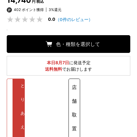
14,740
円 税込
402 ポイント獲得
|
3%還元
0.0
（0件のレビュー）
色・種類を選択して
本日8月7日
に発送予定
送料無料
でお届けします
と
店
り
舗
あ
取
え
置