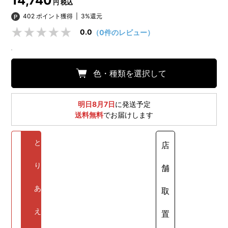
14,740
円 税込
402 ポイント獲得
|
3%還元
0.0
（0件のレビュー）
色・種類を選択して
明日8月7日
に発送予定
送料無料
でお届けします
と
店
り
舗
あ
取
え
置