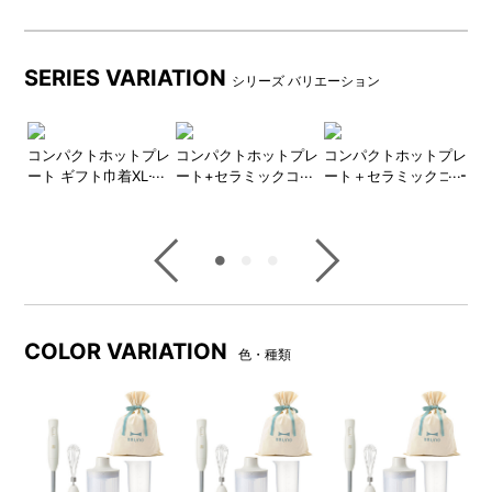
商品詳細
SERIES VARIATION
シリーズ バリエーション
ト
コンパクトホットプレ
コンパクトホットプレ
コンパクトホットプレ
蓋
きス
ート ギフト巾着XLセ
ート+セラミックコー
ート＋セラミックコー
s
巾
ット
ト鍋 ギフト巾着XLセ
ト仕切り鍋 ギフト巾
M
ット
着XLセット
●マルチスティックブレンダー2
COLOR VARIATION
色・種類
付属のチョッパーボトルとブ
ブレンダ―(つぶす・まぜる)、
レンダーカップは電子レンジ
チョッパー(刻む・砕く)、ホイ
対応。下ごしらえからそのま
ッパー(泡立てる)のアタッチメ