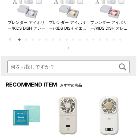
ま加熱調理も。
ントでお料理がぐんと便利
に！
店
ブレンダー アイボリ
ブレンダー アイボリ
ブレンダー アイボリ
ブ
ーグ
ー/KIDS DISH グレー
ー/KIDS DISH イエロ
ー/KIDS DISH オレン
ー/
チョッパーボトルの底のすべ
ブレンダースティックはお鍋
ネイ
ー
ジ
ー
り止めは、上にかぶせるとフ
やボウルに直接入れて使用で
タとして使えます。
きるので、洗い物が増えませ
ん。※ガラスや陶器製、ホーロ
ーやテフロン等の表面コーテ
ィング加工された鍋やボウル
等ではご使用できません。必
ず、お持ちのお鍋やボウルの
取り扱い説明書等をご確認く
RECOMMEND ITEM
おすすめ商品
ださい。
手の小さな方、女性の方の手
本体運転スイッチは低速/高
にもしっかりフィットするデ
速、どちらかを押している間
ザイン。毎日手軽に使いやす
だけ作動するので使い方も簡
い軽さもポイントです。
単で◎