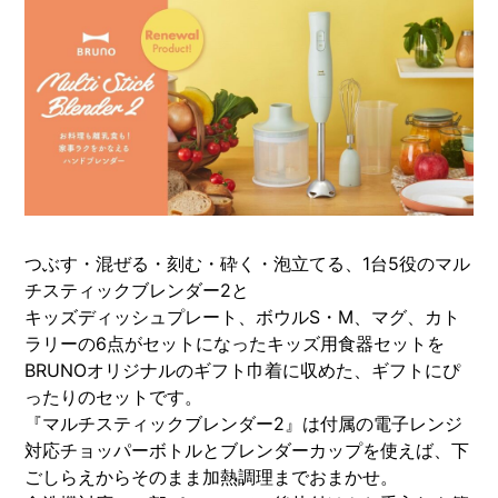
つぶす・混ぜる・刻む・砕く・泡立てる、1台5役のマル
チスティックブレンダー2と
キッズディッシュプレート、ボウルS・M、マグ、カト
ラリーの6点がセットになったキッズ用食器セットを
BRUNOオリジナルのギフト巾着に収めた、ギフトにぴ
ったりのセットです。
『マルチスティックブレンダー2』は付属の電子レンジ
対応チョッパーボトルとブレンダーカップを使えば、下
ごしらえからそのまま加熱調理までおまかせ。