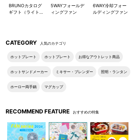
BRUNOカタログ
5WAYフォールデ
6WAY冷却フォー
ギフト（ライトブ
ィングファン
ルディングファン
本体表面のゴールドのロゴが
パッケージ
ルー）
ワンポイント。
●KIDS DISH ギフトボックス ベア カトラリー
CATEGORY
人気のカテゴリ
キッズディッシュプレート・
両取っ手付きのマグカップ
ホットプレート
ホットプレート
お得なアウトレット商品
ボウルS・M
ホットサンドメーカー
ミキサー・ブレンダー
照明・ランタン
カトラリー
パッケージ
ホーロー両手鍋
マグカップ
ディッシュプレート使用イメ
ボウルS使用イメージ
ージ
RECOMMEND FEATURE
おすすめの特集