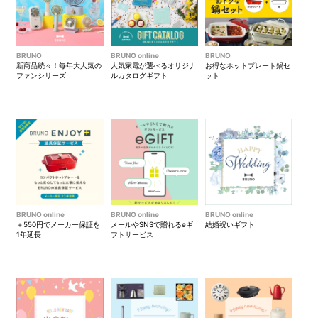
BRUNO
BRUNO online
BRUNO
新商品続々！毎年大人気の
人気家電が選べるオリジナ
お得なホットプレート鍋セ
ファンシリーズ
ルカタログギフト
ット
BRUNO online
BRUNO online
BRUNO online
＋550円でメーカー保証を
メールやSNSで贈れるeギ
結婚祝いギフト
1年延長
フトサービス