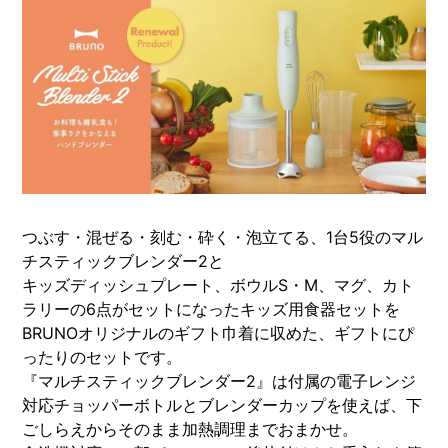
つぶす・混ぜる・刻む・砕く・泡立てる、1台5役のマル
チスティックブレンダー2と
キッズディッシュプレート、ボウルS・M、マグ、カト
ラリーの6点がセットになったキッズ用食器セットを
BRUNOオリジナルのギフト巾着に収めた、ギフトにぴ
ったりのセットです。
『マルチスティックブレンダー2』は付属の電子レンジ
対応チョッパーボトルとブレンダーカップを使えば、下
ごしらえからそのまま加熱調理までおまかせ。