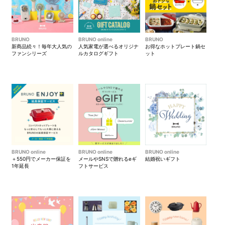
BRUNO
BRUNO online
BRUNO
新商品続々！毎年大人気の
人気家電が選べるオリジナ
お得なホットプレート鍋セ
ファンシリーズ
ルカタログギフト
ット
BRUNO online
BRUNO online
BRUNO online
＋550円でメーカー保証を
メールやSNSで贈れるeギ
結婚祝いギフト
1年延長
フトサービス