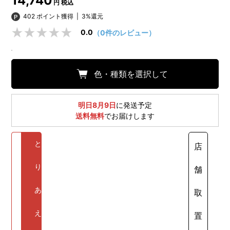
14,740
円 税込
402 ポイント獲得
|
3%還元
0.0
（0件のレビュー）
色・種類を選択して
明日8月9日
に発送予定
送料無料
でお届けします
と
店
り
舗
あ
取
え
置