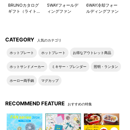
BRUNOカタログ
5WAYフォールデ
6WAY冷却フォー
ギフト（ライトブ
ィングファン
ルディングファン
本体表面のゴールドのロゴが
パッケージ
ルー）
ワンポイント。
●KIDS DISH ギフトボックス ベア カトラリー
CATEGORY
人気のカテゴリ
キッズディッシュプレート・
両取っ手付きのマグカップ
ホットプレート
ホットプレート
お得なアウトレット商品
ボウルS・M
ホットサンドメーカー
ミキサー・ブレンダー
照明・ランタン
カトラリー
パッケージ
ホーロー両手鍋
マグカップ
ディッシュプレート使用イメ
ボウルS使用イメージ
ージ
RECOMMEND FEATURE
おすすめの特集