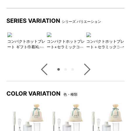
商品詳細
SERIES VARIATION
シリーズ バリエーション
ト
コンパクトホットプレ
コンパクトホットプレ
コンパクトホットプレ
蓋
きス
ート ギフト巾着XLセ
ート+セラミックコー
ート＋セラミックコー
s
巾
ット
ト鍋 ギフト巾着XLセ
ト仕切り鍋 ギフト巾
M
ット
着XLセット
●マルチスティックブレンダー2
COLOR VARIATION
色・種類
付属のチョッパーボトルとブ
ブレンダ―(つぶす・まぜる)、
レンダーカップは電子レンジ
チョッパー(刻む・砕く)、ホイ
対応。下ごしらえからそのま
ッパー(泡立てる)のアタッチメ