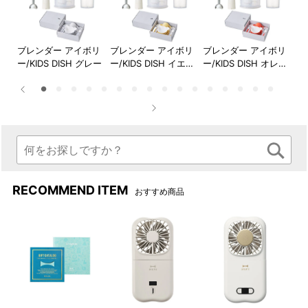
ま加熱調理も。
ントでお料理がぐんと便利
に！
店
ブレンダー アイボリ
ブレンダー アイボリ
ブレンダー アイボリ
ブ
ーグ
ー/KIDS DISH グレー
ー/KIDS DISH イエロ
ー/KIDS DISH オレン
ー/
チョッパーボトルの底のすべ
ブレンダースティックはお鍋
ネイ
ー
ジ
ー
り止めは、上にかぶせるとフ
やボウルに直接入れて使用で
タとして使えます。
きるので、洗い物が増えませ
ん。※ガラスや陶器製、ホーロ
ーやテフロン等の表面コーテ
ィング加工された鍋やボウル
等ではご使用できません。必
ず、お持ちのお鍋やボウルの
取り扱い説明書等をご確認く
RECOMMEND ITEM
おすすめ商品
ださい。
手の小さな方、女性の方の手
本体運転スイッチは低速/高
にもしっかりフィットするデ
速、どちらかを押している間
ザイン。毎日手軽に使いやす
だけ作動するので使い方も簡
い軽さもポイントです。
単で◎