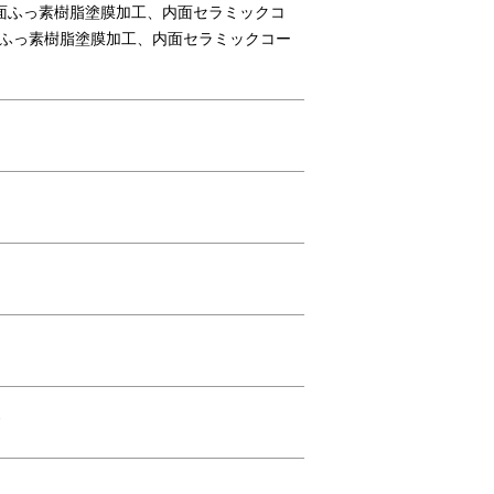
面ふっ素樹脂塗膜加工、内面セラミックコ
面ふっ素樹脂塗膜加工、内面セラミックコー
してインテリアのように愉しめる、ホーロー
ンです。
ド