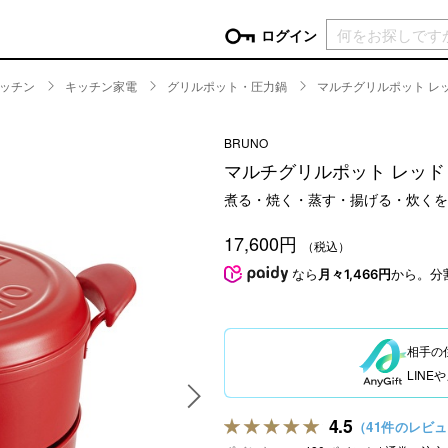
現在カ
ログイン
ッチン
キッチン家電
グリルポット・圧力鍋
マルチグリルポット レ
GORY
BRUNO
ン
more
インテリア
mo
マルチグリルポット レッド
チン家電
時計
煮る・焼く・蒸す・揚げる・炊くを
ログイン
生活家電
パスワードをお忘れの方はこちら＞
17,600円
チンツール
家具・収納
（税込）
新規会員登録
チンファブリック
ファブリック
なら
月々1,466円
から。分
ックアイテム
more
ビューティー
mo
チボックス・弁当箱
スキンケア・フェイスケア
相手の
チバッグ・クーラートート
ヘアケア
LIN
ハンドケア
他ピクニックアイテム
ボディケア
4.5
（41件のレビ
アロマ