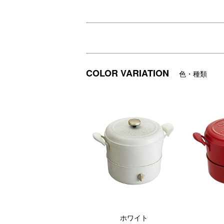
「グリルポット」がさらに使いやすくリニュ
プづくりにも活躍します。
キッチンで下ごしらえをした後、テーブル
COLOR VARIATION
色・種類
旧来のグリルポットからフタの仕様も大き
します。
※素材の元からある旨み、おいしさを生かし
ホワイト