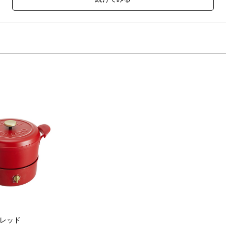
ーアル！1台5役をこなすマルチな電気鍋としてはもちろん、直火とIH
の上で電源ベースにセットすれば、家族みんなであつあつのお料理を愉
く変わりました。裏側の小さな突起が、食材からでた蒸気を逃さず鍋の中
ます。
レッド