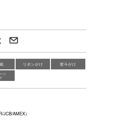
紙
リボンがけ
熨斗がけ
ージ
ド
/JCB/AMEX）