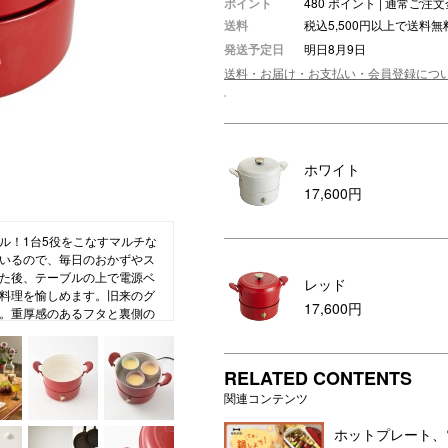
ポイント
480 ポイント | 通常ご
送料
税込5,500円以上で送料無
ション・トラベル
more
ベビー・キッズアイテム
mo
発送予定日
明日8月9日
ベル小物
おもちゃ・トイ
送料・お届け・お支払い・会員登録につ
ッション雑貨
ファッション
グ
その他ベビー・キッズアイテム
ホワイト
17,600円
ル！1台5役をこなすマルチな
ているので、毎日のおかずやス
た後、テーブルの上で電源ベ
レッド
料理を愉しめます。旧来のグ
17,600円
。重厚感のあるフタと裏側の
で循環させ、食材の旨み※をぎ
いしさを生かします。
RELATED CONTENTS
関連コンテンツ
ホットプレート、