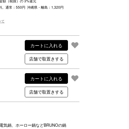
注文金額（税抜）の
3
%還元
ご利用案内
料。通常：550円 沖縄県・離島：1,320円
re
ギフトサービス
よくある質問
いて
お問い合わせ
カートに入れる
カートに入れる
電気鍋、ホーロー鍋などBRUNOの鍋