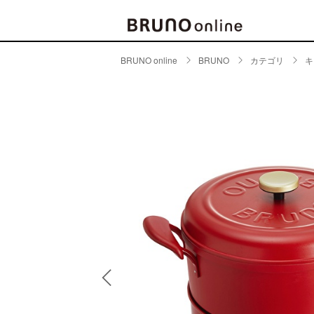
BRUNO online
BRUNO
カテゴリ
キ
BRAND
CATE
キッチ
BRUNO
キッ
MILESTO
食器
ブランド一覧
キッ
キッ
店舗一覧
ピクニ
CONTENTS
ラン
ラン
特集一覧
水筒
ランキング
その
コラム