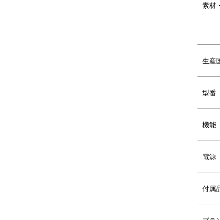
素材
生産
3～4人で楽しめるサイズ感
型番
コンパクトながら最大2ℓのたっぷり容量で
シーンまで対応。
機能
電源
付属
ブラ