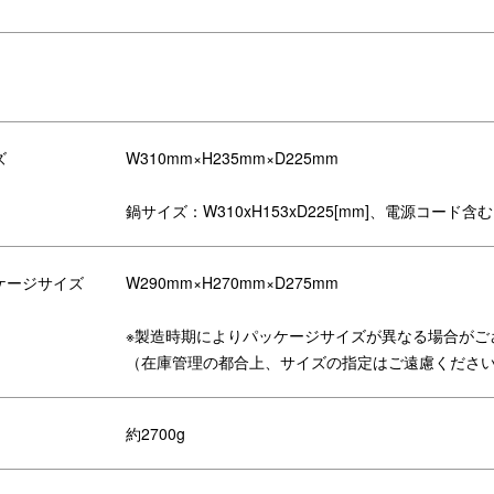
ズ
W310mm×H235mm×D225mm
鍋サイズ：W310xH153xD225[mm]、電源コード含む
ケージサイズ
W290mm×H270mm×D275mm
※製造時期によりパッケージサイズが異なる場合がご
（在庫管理の都合上、サイズの指定はご遠慮くださ
約2700g