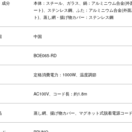
・成分
本体：スチール、ガラス、鍋：アルミニウム合金(外
ート)、ステンレス鋼、ふた：アルミニウム合金(外
ト)、蒸し網・揚げ物カバー：ステンレス鋼
国
中国
ホーローライクなデザイン
BOE065-RD
、家族みんなの食卓からパーティー
キッチンやテーブルにそのまま出
鍋をイメージしたお洒落なデザイ
定格消費電力：1000W、温度調節
AC100V、コード長：約1.8m
品
蒸し網、揚げ物カバー、マグネット式脱着電源コー
ンド
BRUNO