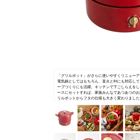
ニュース
ファッ
トラ
ファ
バッ
「グリルポット」がさらに使いやすくリニューア
電気鍋としてはもちろん、直火とIHにも対応し
ープづくりにも活躍。キッチンで下ごしらえをし
ースにセットすれば、家族みんなであつあつのお
リルポットからフタの仕様も大きく変わりました
小さな突起が、食材からでた蒸気を逃さず鍋の中
ゅっと凝縮します。※素材の元からある旨み、お