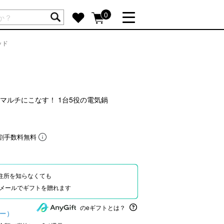
ートには商品が入っていません。
0
ッド
詳しく見る
GIFT FEATURE
re
結婚祝い
出産祝い
マルチにこなす！ 1台5役の電気鍋
新築・引越し祝い
転職・送別祝い
割手数料無料
母の日ギフト
re
おまとめ割引
more
住所を知らなくても
Eやメールでギフトを贈れます
SUPPORT
のeギフトとは？
ュー）