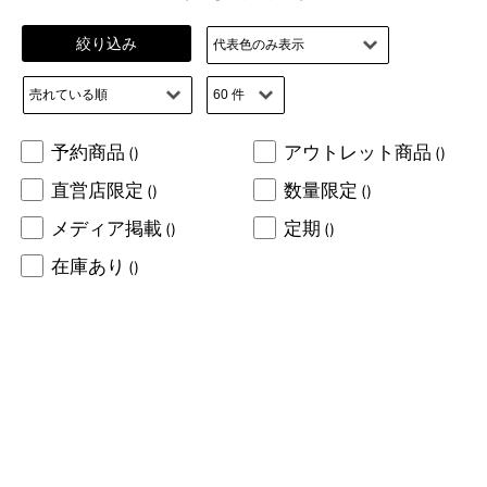
絞り込み
予約商品
アウトレット商品
()
()
直営店限定
数量限定
()
()
メディア掲載
定期
()
()
在庫あり
()