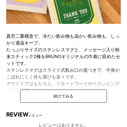
真空二重構造で、冷たい飲み物も温かい飲み物も、しっ
かり適温キープ。
たっぷりサイズのステンレスマグと、メッセージ入り粉
末スティック2種をBRUNOオリジナルの巾着に収めたセ
ットです。
ステンレスマグはスライド式飲み口の蓋つきで、中身が
こぼれにくく持ち運びも楽々です。
アウトドアはもちろん、リモートワークやベランピング
にも大活躍。
ざらっとした質感とシックなカラーが絶妙なバランスの
ステンレスマグです。
カラフルな花のパッケージがお祝いや感謝の場に彩を添
REVIEW
レビュー
えてくれるメッセージ入り粉末スティックは、蜂蜜ミル
クティーと苺ココアの2種セットです。
レビューはありません。