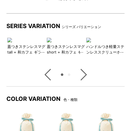
BRUNO直営店限定サービスのオリジナル巾着にお入れ
してお届けいたします。
●BRUNO直営店限定オリジナル巾着ラッピング
SERIES VARIATION
シリーズ バリエーション
BRUNOのロゴが入った巾着にお入れしてお届けする、
BRUNO直営店限定サービスです。
ナチュラルな生成り色の巾着に、さわやかな水色のリボ
マグ
蓋つきステンレスマグ
蓋つきステンレスマグ
ハンドルつき軽量ステ
6
カフ
tall + 和カフェ ギフト
short + 和カフェ ギ
ンレススクリューボト
ィ
ン。
ット
巾着Mセット
フト巾着Sセット
ル medium + BRUNO
る
しっかりとした生地を使用しており、プレゼントを受け
ロゴ刺繍タオルハンカ
ェ
取った後もご活用いただけます。
チ ギフト巾着Sセット
巾
COLOR VARIATION
色・種類