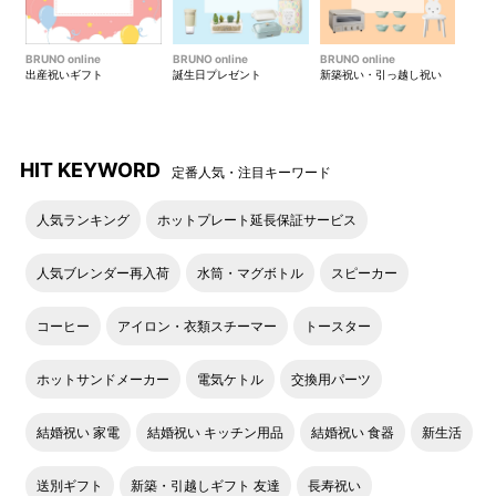
みつ使用―
苺使用―
上品な甘さのミルクティーに
苺の甘酸っぱさとココアのや
BRUNO online
BRUNO online
BRUNO online
風味豊かな国産蜂蜜をブレン
さしい甘さが相性抜群です。
出産祝いギフト
誕生日プレゼント
新築祝い・引っ越し祝い
ドしました。優しい甘さがリ
午後のひとときにぴったりな
ラックスタイムに最適です。
ブレンドです。
HIT KEYWORD
定番人気・注目キーワード
人気ランキング
ホットプレート延長保証サービス
人気ブレンダー再入荷
水筒・マグボトル
スピーカー
コーヒー
アイロン・衣類スチーマー
トースター
ホットサンドメーカー
電気ケトル
交換用パーツ
結婚祝い 家電
結婚祝い キッチン用品
結婚祝い 食器
新生活
送別ギフト
新築・引越しギフト 友達
長寿祝い