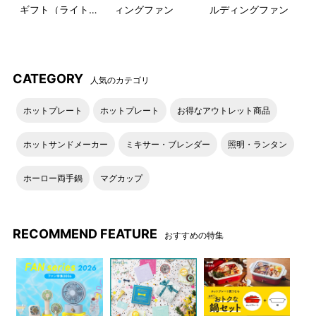
ギフト（ライトブ
ィングファン
ルディングファン
ルー）
CATEGORY
人気のカテゴリ
ホットプレート
ホットプレート
お得なアウトレット商品
保温・保冷効果の高いステン
フタ付きなのでデスクやベッ
レス製の真空二重構造です。
ドサイドでも安心して使用で
ホットサンドメーカー
ミキサー・ブレンダー
照明・ランタン
きます。
ホーロー両手鍋
マグカップ
RECOMMEND FEATURE
おすすめの特集