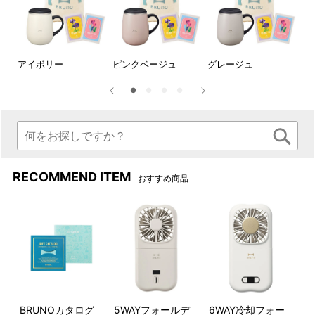
●紙手提げについて
アイボリー
ピンクベージュ
グレージュ
ブ
本商品は、BRUNO 手提げ袋Sサイズに収納可能です。
BRUNO 手提げ袋 Sの通販 | BRUNO online
※なお、上記サイズは目安としてご案内しております。
商品の形状やサイズによっては、手提げ袋にきれいに収
まらない場合や、多少の型崩れが生じる可能性がござい
ます。何卒ご理解賜りますようお願い申し上げます。
RECOMMEND ITEM
おすすめ商品
DETAIL
商品詳細
BRUNOカタログ
5WAYフォールデ
6WAY冷却フォー