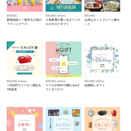
蓋をスライドすると飲み口が
BRUNOのロゴがワンポイン
BRUNO
BRUNO online
BRUNO
あります。
ト。
新商品続々！毎年大人気の
人気家電が選べるオリジナ
お得なホットプレート鍋セ
ファンシリーズ
ルカタログギフト
ット
簡単に取り外せるパッキン。
スライダーを外す際は、裏側
のツメをつまんで内側に押し
てください。
※スライダーを閉じた状態で行
ってください。
BRUNO online
BRUNO online
BRUNO online
パッケージ
パーツを分解して隅々まで洗
＋550円でメーカー保証を
メールやSNSで贈れるeギ
結婚祝いギフト
えるので、衛生的にご使用い
1年延長
フトサービス
ただけます。
●Thankyou カフェ 2種の味わい
蜂蜜ミルクティー ―国産はち
苺ココア ―福岡県産あまおう