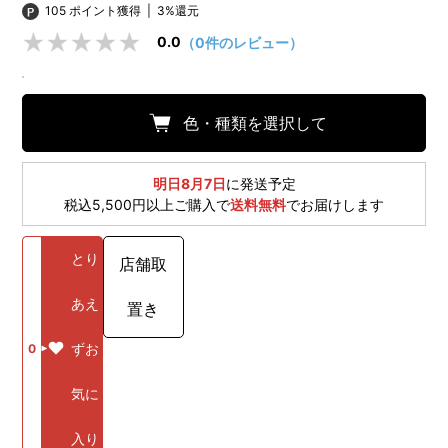
105 ポイント獲得
|
3%還元
0.0
（0件のレビュー）
色・種類を選択して
明日8月7日
に発送予定
税込5,500円以上ご購入で
送料無料
でお届けします
とり
店舗取
あえ
置き
ずお
0
気に
入り