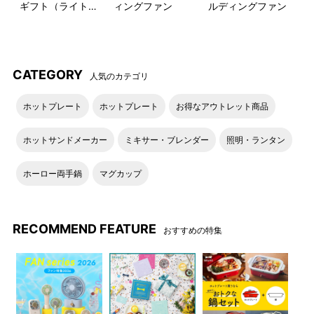
ギフト（ライトブ
ィングファン
ルディングファン
ルー）
CATEGORY
人気のカテゴリ
ホットプレート
ホットプレート
お得なアウトレット商品
ホットサンドメーカー
ミキサー・ブレンダー
照明・ランタン
蓋をスライドすると飲み口が
BRUNOのロゴがワンポイン
あります。
ト。
ホーロー両手鍋
マグカップ
RECOMMEND FEATURE
おすすめの特集