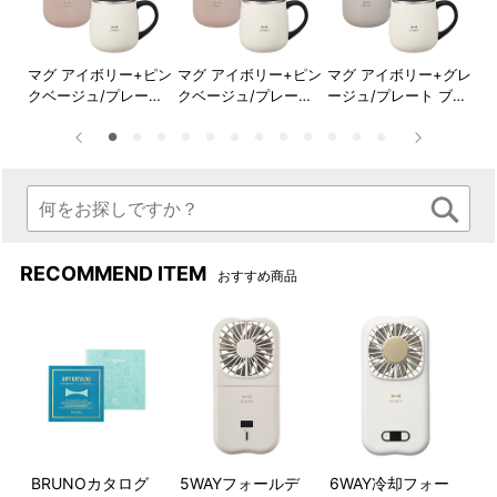
●蓋つきステンレスマグ short
ブル
マグ アイボリー+ピン
マグ アイボリー+ピン
マグ アイボリー+グレ
マ
 ホ
クベージュ/プレート
クベージュ/プレート
ージュ/プレート ブル
ー
ブルー
ホワイト
ー
イ
RECOMMEND ITEM
おすすめ商品
保温・保冷効果の高いステン
フタ付きなのでデスクやベッ
レス製の真空二重構造です。
ドサイドでも安心して使用で
きます。
BRUNOカタログ
5WAYフォールデ
6WAY冷却フォー