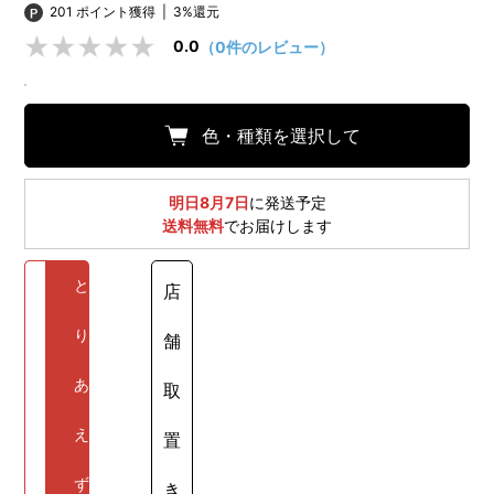
201 ポイント獲得
|
3%還元
0.0
（0件のレビュー）
色・種類を選択して
明日8月7日
に発送予定
送料無料
でお届けします
と
店
り
舗
あ
取
え
置
ず
き