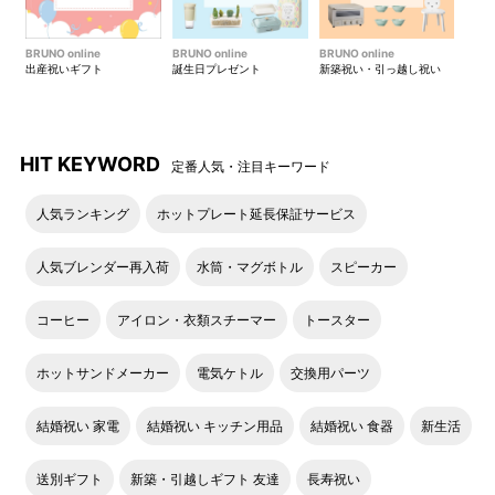
皿にちょうど良いサイズ感で
す。
BRUNO online
BRUNO online
BRUNO online
出産祝いギフト
誕生日プレゼント
新築祝い・引っ越し祝い
HIT KEYWORD
定番人気・注目キーワード
人気ランキング
ホットプレート延長保証サービス
人気ブレンダー再入荷
水筒・マグボトル
スピーカー
コーヒー
アイロン・衣類スチーマー
トースター
カラーにより口縁のデザイン
が異なるのもポイント。
ホットサンドメーカー
電気ケトル
交換用パーツ
結婚祝い 家電
結婚祝い キッチン用品
結婚祝い 食器
新生活
送別ギフト
新築・引越しギフト 友達
長寿祝い