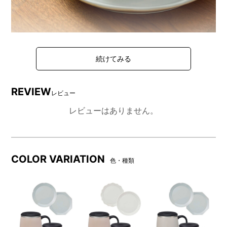
真空二重構造でしっかり適温キープするステンレスマグ
2個と2種の華やかな模様が食卓を彩る中皿サイズのセ
ラミックプレートのセット。
REVIEW
『蓋つきステンレスマグ short』は、スライド式飲み口
レビュー
の蓋つきで、中身がこぼれにくく持ち運びも楽々です。
レビューはありません。
アウトドアはもちろん、リモートワークやベランピング
にも大活躍。
『FLOWERプレートセットΦ17』はデザート皿や取り分
け皿にちょうど良いサイズ感で、軽くて扱いやすく、
COLOR VARIATION
色・種類
食器洗浄機や電子レンジにも対応する美濃焼なので日常
使いにぴったりです。
DETAIL
商品詳細