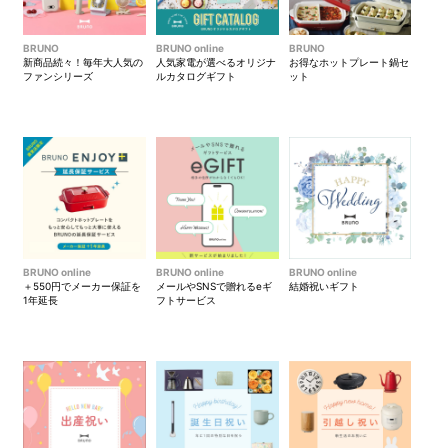
BRUNO
BRUNO online
BRUNO
パッキンは取り外して洗える
パッケージ
新商品続々！毎年大人気の
人気家電が選べるオリジナ
お得なホットプレート鍋セ
ので、衛生的にお使いいただ
ファンシリーズ
ルカタログギフト
ット
けます。
●FLOWERプレートセットΦ17
BRUNO online
BRUNO online
BRUNO online
＋550円でメーカー保証を
メールやSNSで贈れるeギ
結婚祝いギフト
1年延長
フトサービス
サイズ感
Φ17はデザート皿や取り分け