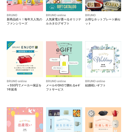
BRUNO
BRUNO online
BRUNO
新商品続々！毎年大人気の
人気家電が選べるオリジナ
お得なホットプレート鍋セ
ファンシリーズ
ルカタログギフト
ット
BRUNO online
BRUNO online
BRUNO online
＋550円でメーカー保証を
メールやSNSで贈れるeギ
結婚祝いギフト
1年延長
フトサービス