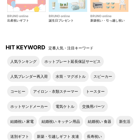
BRUNO online
BRUNO online
BRUNO online
出産祝いギフト
誕生日プレゼント
新築祝い・引っ越し祝い
HIT KEYWORD
定番人気・注目キーワード
人気ランキング
ホットプレート延長保証サービス
人気ブレンダー再入荷
水筒・マグボトル
スピーカー
コーヒー
アイロン・衣類スチーマー
トースター
ホットサンドメーカー
電気ケトル
交換用パーツ
結婚祝い 家電
結婚祝い キッチン用品
結婚祝い 食器
新生活
送別ギフト
新築・引越しギフト 友達
長寿祝い