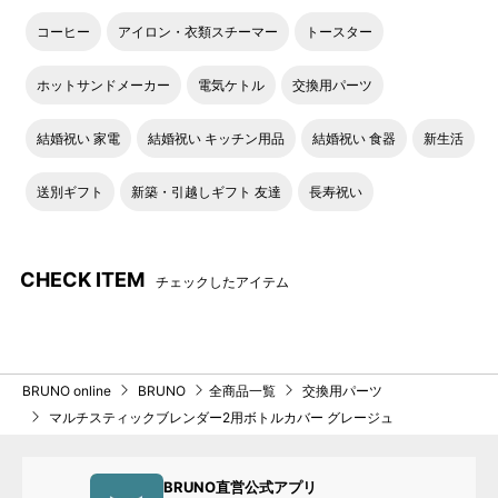
コーヒー
アイロン・衣類スチーマー
トースター
ホットサンドメーカー
電気ケトル
交換用パーツ
結婚祝い 家電
結婚祝い キッチン用品
結婚祝い 食器
新生活
送別ギフト
新築・引越しギフト 友達
長寿祝い
CHECK ITEM
チェックしたアイテム
BRUNO online
BRUNO
全商品一覧
交換用パーツ
マルチスティックブレンダー2用ボトルカバー グレージュ
BRUNO直営公式アプリ