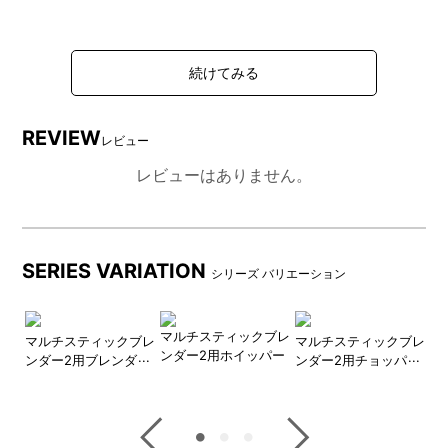
REVIEW
レビュー
レビューはありません。
SERIES VARIATION
シリーズ バリエーション
マルチスティックブレ
ブレ
マルチスティックブレ
マルチスティックブレ
マ
ンダー2用ホイッパー
ダー
ンダー2用ブレンダー
ンダー2用チョッパー
ン
カップ
ボトル(蓋付き)
内