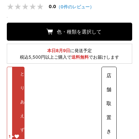
0.0
（0件のレビュー）
色・種類を選択して
本日8月9日
に発送予定
税込5,500円以上ご購入で
送料無料
でお届けします
と
店
り
舗
あ
取
え
置
ず
き
1