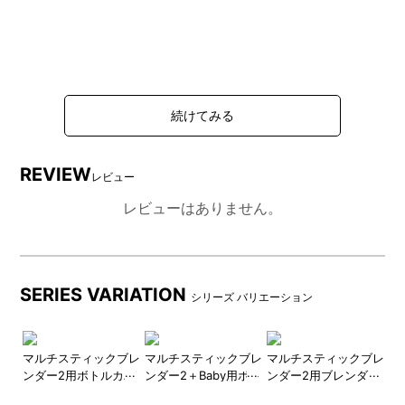
REVIEW
レビュー
レビューはありません。
SERIES VARIATION
シリーズ バリエーション
ブレ
マルチスティックブレ
マルチスティックブレ
マルチスティックブレ
マ
ード
ンダー2用ボトルカバ
ンダー2＋Baby用ボト
ンダー2用ブレンダー
ン
ー
ルカバー
スティック
ン