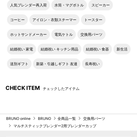
人気ブレンダー再入荷
水筒・マグボトル
スピーカー
コーヒー
アイロン・衣類スチーマー
トースター
ホットサンドメーカー
電気ケトル
交換用パーツ
結婚祝い 家電
結婚祝い キッチン用品
結婚祝い 食器
新生活
送別ギフト
新築・引越しギフト 友達
長寿祝い
CHECK ITEM
チェックしたアイテム
BRUNO online
BRUNO
全商品一覧
交換用パーツ
マルチスティックブレンダー2用ブレンダーカップ