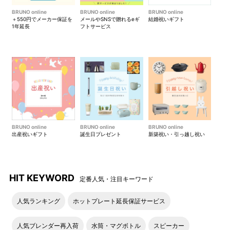
BRUNO online
BRUNO online
BRUNO online
＋550円でメーカー保証を
メールやSNSで贈れるeギ
結婚祝いギフト
1年延長
フトサービス
BRUNO online
BRUNO online
BRUNO online
出産祝いギフト
誕生日プレゼント
新築祝い・引っ越し祝い
HIT KEYWORD
定番人気・注目キーワード
人気ランキング
ホットプレート延長保証サービス
人気ブレンダー再入荷
水筒・マグボトル
スピーカー