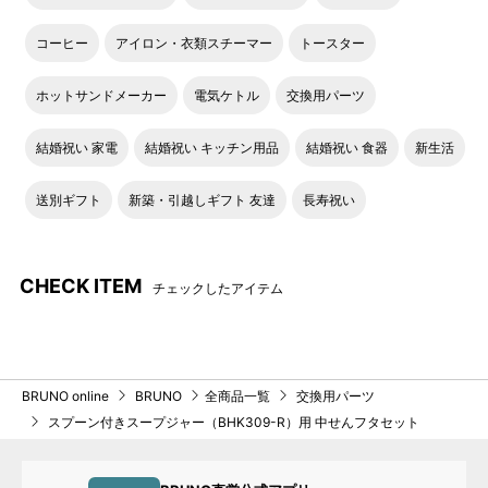
コーヒー
アイロン・衣類スチーマー
トースター
ホットサンドメーカー
電気ケトル
交換用パーツ
結婚祝い 家電
結婚祝い キッチン用品
結婚祝い 食器
新生活
送別ギフト
新築・引越しギフト 友達
長寿祝い
CHECK ITEM
チェックしたアイテム
BRUNO online
BRUNO
全商品一覧
交換用パーツ
スプーン付きスープジャー（BHK309-R）用 中せんフタセット