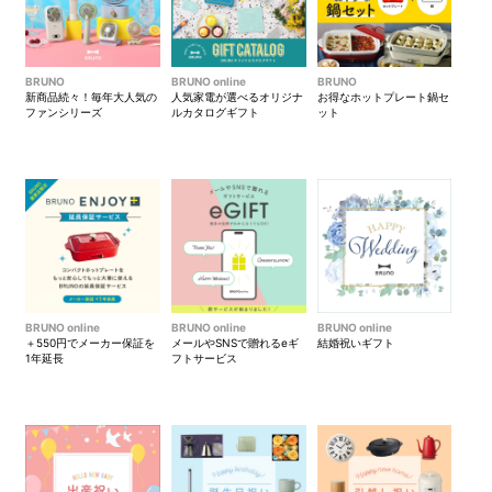
BRUNO
BRUNO online
BRUNO
新商品続々！毎年大人気の
人気家電が選べるオリジナ
お得なホットプレート鍋セ
ファンシリーズ
ルカタログギフト
ット
BRUNO online
BRUNO online
BRUNO online
＋550円でメーカー保証を
メールやSNSで贈れるeギ
結婚祝いギフト
1年延長
フトサービス