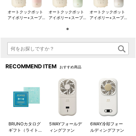
●紙手提げについて
本商品は、BRUNO 手提げ袋Lサイズに収納可能です。
オートクックポット
オートクックポット
オートクックポット
アイボリー+スープジ
アイボリー+スープジ
アイボリー+スープジ
BRUNOオリジナルの手提げ袋Lサイズこちら＞
ャー ピンク
ャー グリーン
ャー グレー
※手提げ袋が破れるのを防ぐため、2枚重ねてご利用い
ただくことをおすすめいたします。
※なお、上記サイズは目安としてご案内しております。
商品の形状やサイズによっては、手提げ袋にきれいに収
まらない場合や、多少の型崩れが生じる可能性がござい
ます。何卒ご理解賜りますようお願い申し上げます。
RECOMMEND ITEM
おすすめ商品
DETAIL
商品詳細
●オートクックポット 1.0L
BRUNOカタログ
5WAYフォールデ
6WAY冷却フォー
ギフト（ライトブ
ィングファン
ルディングファン