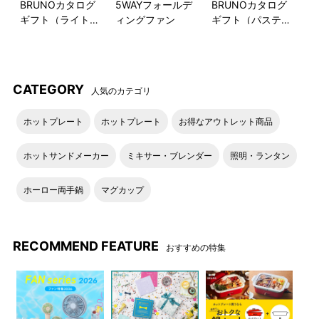
BRUNOカタログ
5WAYフォールデ
BRUNOカタログ
大人気の「スチーム＆ベイクトースター」新定番色に、キッチ
ギフト（ライトブ
ィングファン
ギフト（パステル
ンがワントーン明るく映える王道カラーの「ホワイト」が新登
ルー）
ラベンダー）
場。
洗練された佇まいでさまざまなスタイルのキッチン・ダイニン
グに溶け込みます。
CATEGORY
人気のカテゴリ
ホットプレート
ホットプレート
お得なアウトレット商品
ホットサンドメーカー
ミキサー・ブレンダー
照明・ランタン
ホーロー両手鍋
マグカップ
RECOMMEND FEATURE
おすすめの特集