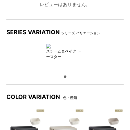
レビューはありません。
※ 商品お届け時に下取り商品の梱包や受け渡し準備ができてい
ない場合、ご注文商品のお渡し、回収はできません。
事前に梱包準備をおこない段ボール箱に入れて、ご準備くださ
SERIES VARIATION
シリーズ バリエーション
い。梱包資材、段ボールはお客様でご用意ください。
商品のお届けと下取り商品の回収を同時におこなうため、宅配
BOXまたは管理人預かりなどの配送はご利用いただけません。
スチーム＆ベイク ト
※ 下取り回収のみを承ることはできません。
ースター
商品お届け・下取り商品回収について
（回収後）
COLOR VARIATION
色・種類
商品受取後
購入商品返品
下取り返却
後日回収