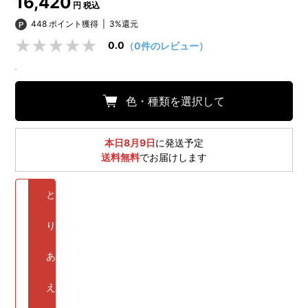
16,420
円 税込
448 ポイント獲得
|
3%還元
0.0
（0件のレビュー）
色・種類を選択して
本日8月9日
に発送予定
送料無料
でお届けします
と
り
あ
え