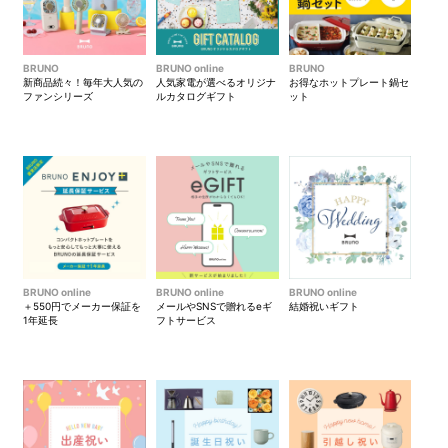
BRUNO
BRUNO online
BRUNO
新商品続々！毎年大人気の
人気家電が選べるオリジナ
お得なホットプレート鍋セ
ファンシリーズ
ルカタログギフト
ット
BRUNO online
BRUNO online
BRUNO online
＋550円でメーカー保証を
メールやSNSで贈れるeギ
結婚祝いギフト
1年延長
フトサービス