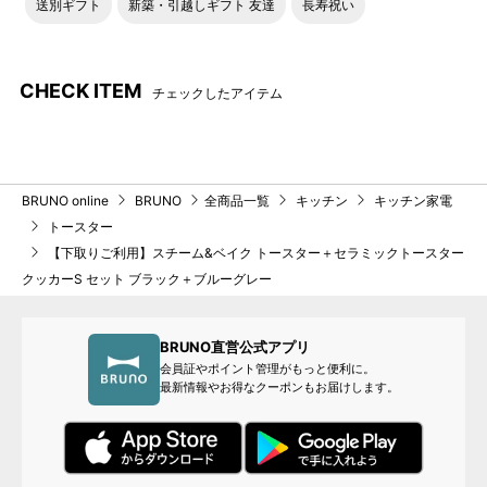
送別ギフト
新築・引越しギフト 友達
長寿祝い
CHECK ITEM
チェックしたアイテム
BRUNO online
BRUNO
全商品一覧
キッチン
キッチン家電
トースター
【下取りご利用】スチーム&ベイク トースター＋セラミックトースター
旧仕様
新仕様
クッカーS セット ブラック＋ブルーグレー
凹凸を軽減した網形状と枠の
端面の突部を無くしておりま
す。※仕様変更により角の丸み
BRUNO直営公式アプリ
に違いがございます。取り付
会員証やポイント管理がもっと便利に。
け方法につきましては変更ご
最新情報やお得なクーポンもお届けします。
ざいません。