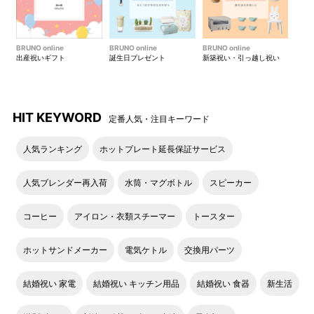
旧仕様
新仕様
ダイヤルの形状変更とローレ
ット（滑り止めの凹凸）を追
BRUNO online
BRUNO online
BRUNO online
加しました。
出産祝いギフト
誕生日プレゼント
新築祝い・引っ越し祝い
HIT KEYWORD
定番人気・注目キーワード
人気ランキング
ホットプレート延長保証サービス
人気ブレンダー再入荷
水筒・マグボトル
スピーカー
コーヒー
アイロン・衣類スチーマー
トースター
旧仕様
新仕様
ホットサンドメーカー
電気ケトル
交換用パーツ
温度調節ダイヤルの印字を変
更しました。
結婚祝い 家電
結婚祝い キッチン用品
結婚祝い 食器
新生活