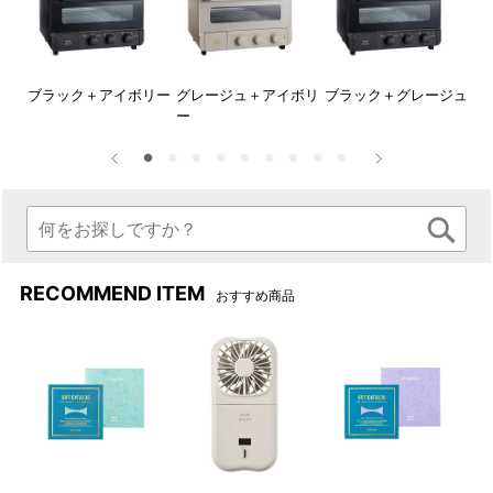
※ 下取りサービスをご利用いただきご購入いただきました商品
のご返品を承ることはできません。
※ 回収後の下取り商品は、いかなる場合も返却などを承ること
はできません。
グレ
ブラック＋アイボリー
グレージュ＋アイボリ
ブラック＋グレージュ
グ
ー
ュ
※ 商品受け取り後（後日）に下取り商品の回収や送付受付を承
ることはできません。
RECOMMEND ITEM
おすすめ商品
キッチンがワントーン明るく映える「ホワイト」がスチーム＆
ベイクトースターに登場