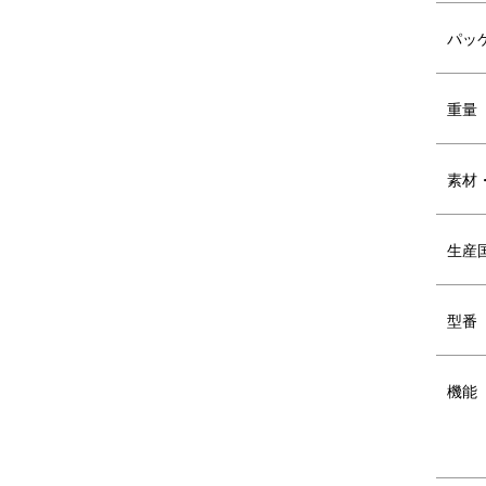
パッ
重量
素材
背面エアフィルター
パ
生産
型番
機能