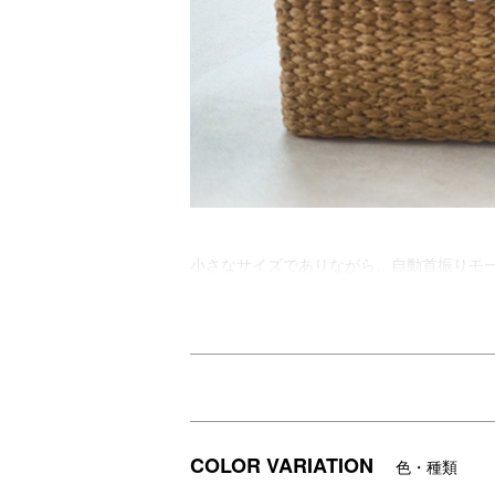
小さなサイズでありながら、自動首振りモ
コンパクトながらも、600Wのパワーでし
持ち運びも楽々な取っ手付き。倒れてしま
足元のヒーターだからこそ、安全面にもこ
DETAIL
商品詳細
COLOR VARIATION
色・種類