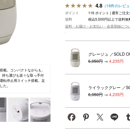
4.8
（18件のレビ
ション・トラベル
more
ベビー・キッズアイテム
mo
ポイント
116 ポイント | 通常ご
送料
税込5,500円以上で送料無
ベル小物
おもちゃ・トイ
送料・お届け・お支払い・会員登録につ
ッション雑貨
ファッション
グ
その他ベビー・キッズアイテム
グレージュ
／SOLD O
6,050円
→
4,235円
搭載。コンパクトながらも、
す。持ち運びも楽々な取っ手付
運転停止用スイッチ搭載。足
した。
ライラックグレー
／S
6,050円
→
4,235円