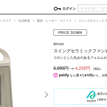
現在カ
ログイン
ンテリア
生活家電
暖房・ヒーター・ストーブ
スイングセラミックフ
GORY
PRICE DOWN
ン
more
インテリア
mo
BRUNO
チン家電
時計
ログイン
スイングセラミックファン
生活家電
パスワードをお忘れの方はこちら＞
コロンとした丸みのあるフォルムが
チンツール
家具・収納
新規会員登録
チンファブリック
ファブリック
6,050円
→
4,235円
（税込）
ックアイテム
more
ビューティー
mo
なら
月々1,411円
から。分
チボックス・弁当箱
スキンケア・フェイスケア
チバッグ・クーラートート
ヘアケア
相手の
ハンドケア
LIN
他ピクニックアイテム
ボディケア
アロマ