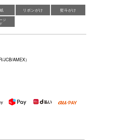
紙
リボンがけ
熨斗がけ
ージ
ド
/JCB/AMEX）