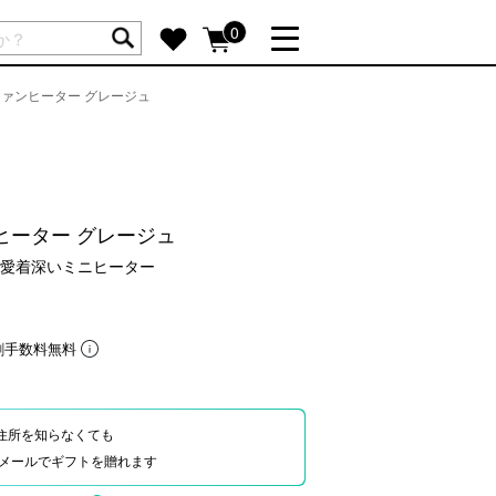
ートには商品が入っていません。
0
ァンヒーター グレージュ
詳しく見る
GIFT FEATURE
re
結婚祝い
出産祝い
ヒーター グレージュ
新築・引越し祝い
愛着深いミニヒーター
転職・送別祝い
母の日ギフト
re
おまとめ割引
割手数料無料
more
住所を知らなくても
SUPPORT
Eやメールでギフトを贈れます