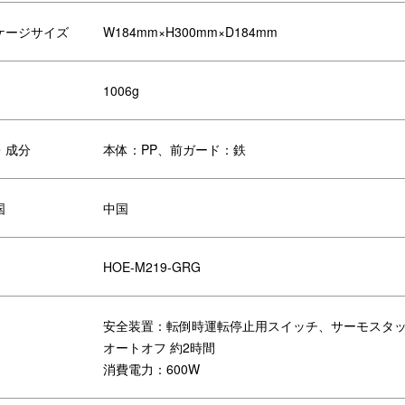
ケージサイズ
W184mm×H300mm×D184mm
1006g
・成分
本体：PP、前ガード：鉄
ッケージ
国
中国
HOE-M219-GRG
安全装置：転倒時運転停止用スイッチ、サーモスタ
オートオフ 約2時間
消費電力：600W