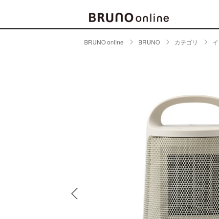
BRUNO online
BRUNO
カテゴリ
イ
BRAND
CATE
キッチ
BRUNO
キッ
MILESTO
食器
ブランド一覧
キッ
キッ
店舗一覧
ピクニ
CONTENTS
ラン
ラン
特集一覧
水筒
ランキング
その
コラム