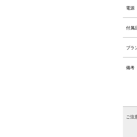
電源
付属
ブラ
備考
ご注