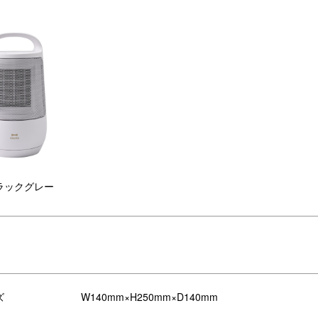
ラックグレー
風口
転倒時運転停止用スイッチ
ズ
W140mm×H250mm×D140mm