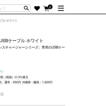
ートには商品が入っていません。
0
ブル ホワイト
詳しく見る
GIFT FEATURE
re
結婚祝い
USBケーブル ホワイト
出産祝い
レスチャージャーシリーズ」専用のUSBケー
新築・引越し祝い
転職・送別祝い
母の日ギフト
ー）
re
おまとめ割引
文金額（税抜）の
3
%還元
more
料。通常：550円 沖縄県・離島：1,320円
いて
SUPPORT