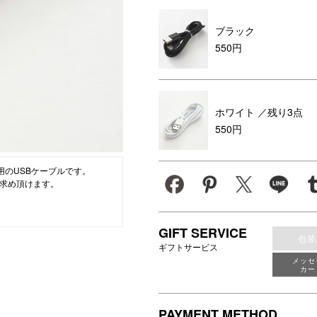
ション・トラベル
more
ベビー・キッズアイテム
mo
ブラック
550円
ベル小物
おもちゃ・トイ
ッション雑貨
ファッション
グ
その他ベビー・キッズアイテム
ホワイト
／残り3点
550円
用のUSBケーブルです。
求め頂けます。
GIFT SERVICE
包装
ギフトサービス
メッセ
カー
PAYMENT METHOD