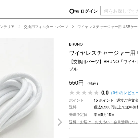
現在カ
ログイン
ンテリア
交換用フィルター・パーツ
ワイヤレスチャージャー用 USBケー
GORY
BRUNO
ン
more
インテリア
mo
ワイヤレスチャージャー用 
チン家電
時計
【交換用パーツ】BRUNO「ワイヤ
ログイン
生活家電
ブル
パスワードをお忘れの方はこちら＞
チンツール
家具・収納
新規会員登録
550円
チンファブリック
ファブリック
（税込）
0.0
（0件のレビュ
ックアイテム
more
ビューティー
mo
ポイント
15 ポイント | 通常ご注
チボックス・弁当箱
スキンケア・フェイスケア
送料
税込5,500円以上で送料無
チバッグ・クーラートート
ヘアケア
発送予定日
本日8月10日
ハンドケア
送料・お届け・お支払い・会員登録につ
他ピクニックアイテム
ボディケア
アロマ