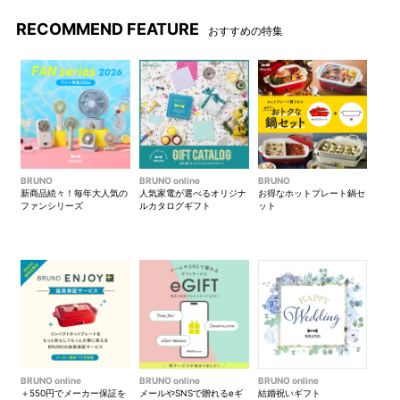
RECOMMEND FEATURE
おすすめの特集
上品なゴールドの冷却プレー
首から下げてネックファンと
BRUNO
BRUNO online
BRUNO
トでひんやりとした心地よさ
しても。
新商品続々！毎年大人気の
人気家電が選べるオリジナ
お得なホットプレート鍋セ
ファンシリーズ
ルカタログギフト
ット
を感じることができます。
スマホスタンド機能も。動画
モバイルバッテリーとして使
を見ながら心地よい風を愉し
用可能
めます。
折り畳んで持ち運びもコンパ
ストラップで肩掛け可能
BRUNO online
BRUNO online
BRUNO online
クトに。
＋550円でメーカー保証を
メールやSNSで贈れるeギ
結婚祝いギフト