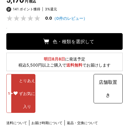
5,170
円 税込
141 ポイント獲得
|
3%還元
0.0
（0件のレビュー）
色・種類を選択して
明日8月8日
に発送予定
税込5,500円以上ご購入で
送料無料
でお届けします
とりあえ
店舗取置
ずお気に
1
き
入り
送料について
お届け時期について
返品・交換について