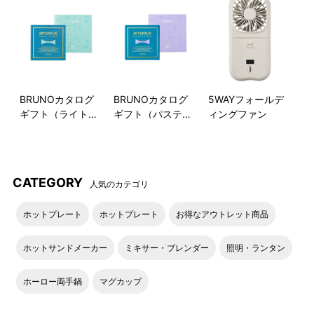
●紙手提げについて
本商品は、BRUNO 手提げ袋Sサイズに収納可能です。
BRUNOカタログ
BRUNOカタログ
5WAYフォールデ
ギフト（ライトブ
ギフト（パステル
ィングファン
BRUNO 手提げ袋 Sの通販 | BRUNO online
ルー）
ラベンダー）
※なお、上記サイズは目安としてご案内しております。
商品の形状やサイズによっては、手提げ袋にきれいに収
まらない場合や、多少の型崩れが生じる可能性がござい
CATEGORY
ます。何卒ご理解賜りますようお願い申し上げます。
人気のカテゴリ
ホットプレート
ホットプレート
お得なアウトレット商品
DETAIL
ホットサンドメーカー
ミキサー・ブレンダー
照明・ランタン
商品詳細
ホーロー両手鍋
マグカップ