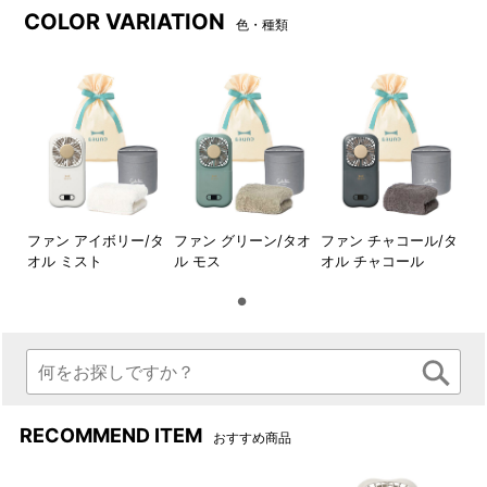
かり入っているので、毛羽落ちが少ないのも特徴です。
COLOR VARIATION
色・種類
時間を重ねた分だけ、使い心地の良さが増していくのに
驚かされるはずです。
●BRUNO直営店限定オリジナル巾着ラッピング
BRUNOのロゴが入った巾着にお入れしてお届けする、
BRUNO直営店限定サービスです。
ナチュラルな生成り色の巾着に、さわやかな水色のリボ
ン。
ファン アイボリー/タ
ファン グリーン/タオ
ファン チャコール/タ
しっかりとした生地を使用しており、プレゼントを受け
オル ミスト
ル モス
オル チャコール
取った後もご活用いただけます。
RECOMMEND ITEM
おすすめ商品