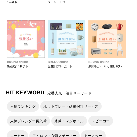
1年延長
フトサービス
落ち着いたカラーにマットゴ
卓上使用
ールドのプレートがアクセン
トに。
セット内容
パッケージ
● 穏やかでナチュラルな印象のプチフェイスタオル
BRUNO online
BRUNO online
BRUNO online
出産祝いギフト
誕生日プレゼント
新築祝い・引っ越し祝い
ミストカラーのテーマは「きよらかな さわりここち」
HIT KEYWORD
定番人気・注目キーワード
人気ランキング
ホットプレート延長保証サービス
モスカラーのテーマは「しずかな ただずまい」
人気ブレンダー再入荷
水筒・マグボトル
スピーカー
コーヒー
アイロン・衣類スチーマー
トースター