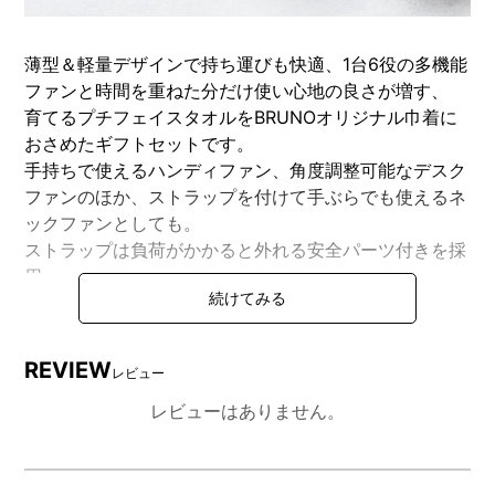
薄型＆軽量デザインで持ち運びも快適、1台6役の多機能
ファンと時間を重ねた分だけ使い心地の良さが増す、
育てるプチフェイスタオルをBRUNOオリジナル巾着に
おさめたギフトセットです。
手持ちで使えるハンディファン、角度調整可能なデスク
ファンのほか、ストラップを付けて手ぶらでも使えるネ
ックファンとしても。
ストラップは負荷がかかると外れる安全パーツ付きを採
用。
冷却プレートで首元や手のひらをすぐにクールダウンで
き、暑い日も快適です。
REVIEW
レビュー
「育てるタオル」とは？
洗って乾かすたびに、繊維はさらに空気を含み、柔らか
レビューはありません。
くそしてふっくらと変化していきます。
糸の重量は最小限に抑えて設計され、驚きの軽さを実現
しています。「育てるタオル」の糸は撚り(より)がしっ