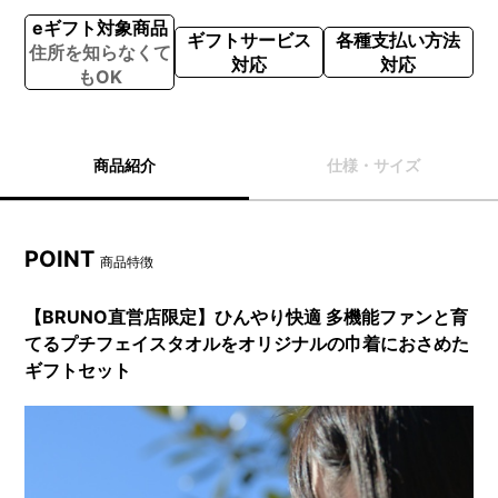
eギフト対象商品
ギフトサービス
各種支払い方法
住所を知らなくて
対応
対応
もOK
商品紹介
仕様・サイズ
POINT
商品特徴
【BRUNO直営店限定】ひんやり快適 多機能ファンと育
てるプチフェイスタオルをオリジナルの巾着におさめた
ギフトセット