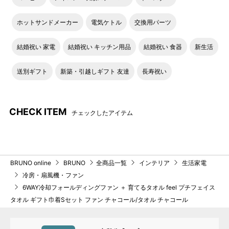
チャコールカラーのテーマは「ふかみのある あじわい」
ホットサンドメーカー
電気ケトル
交換用パーツ
結婚祝い 家電
結婚祝い キッチン用品
結婚祝い 食器
新生活
●ファンとプチフェイスタオル詳細はこちらからご覧いただけ
送別ギフト
新築・引越しギフト 友達
長寿祝い
ます。
6WAY冷却フォールディングファ
育てるタオル feel プチフェイス
CHECK ITEM
チェックしたアイテム
ン
タオル
BRUNO online
BRUNO
全商品一覧
インテリア
生活家電
冷房・扇風機・ファン
6WAY冷却フォールディングファン ＋ 育てるタオル feel プチフェイス
タオル ギフト巾着Sセット ファン チャコール/タオル チャコール