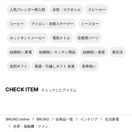
人気ブレンダー再入荷
水筒・マグボトル
スピーカー
コーヒー
アイロン・衣類スチーマー
トースター
ホットサンドメーカー
電気ケトル
交換用パーツ
結婚祝い 家電
結婚祝い キッチン用品
結婚祝い 食器
新生活
送別ギフト
新築・引越しギフト 友達
長寿祝い
CHECK ITEM
チェックしたアイテム
BRUNO online
BRUNO
全商品一覧
インテリア
生活家電
冷房・扇風機・ファン