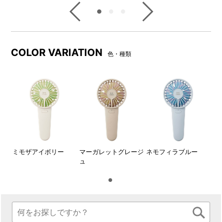
に電源/風力調節スイッチを短
押しすると電源がOFFになり
ます。
COLOR VARIATION
色・種類
本体の色に合わせた華やかな
パッケージデザインで、ギフ
トにもおすすめです。
スタンドの向きによって、ファンの上下の角度を3パターン(16°,
0°, -16°) からお選びいただけます
ミモザアイボリー
マーガレットグレージ
ネモフィラブルー
上向き 16°
正面
ュ
下向き 16°