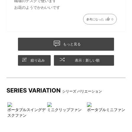
職場のデスクで使います
お花のようでかわいいです
参考になった
0
もっと見る
ネックストラップの長さはア
ネックストラップには安全パ
絞り込み
表示：新しい順
ジャスターのボタンを押しな
ーツが付いています。ネック
がら調節を行います。
ストラップと首に強い力が加
わるとネックストラップの安
全パーツが自動的に分離しま
SERIES VARIATION
シリーズ バリエーション
す。
プラ
ポータブルスイングデ
ミニクリップファン
ポータブルミニファン
5
電源/風力調整スイッチは前面
充電用のUSB Type-Cポートは
スクファン
グ
に。風量は「弱」→「中」
背面にあります。
→「強」→「ターボ」の順で
切り替わり、「ターボ」の時