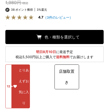
1,980円
税込
38 ポイント獲得
|
3%還元
4.7
（3件のレビュー）
色・種類を選択して
明日8月10日
に発送予定
税込5,500円以上ご購入で
送料無料
でお届けします
とりあ
店舗取置
えずお
き
12
気に入
り