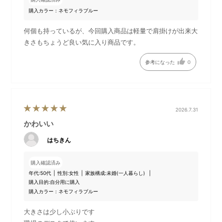
購入カラー：ネモフィラブルー
本体、ネックストラップ、
付属のスタンドに差し込むこ
USBケーブル、スタンドのセ
とで、ファンを立てて使用す
何個も持っているが、今回購入商品は軽量で肩掛けが出来大
ット。
ることもできます。
きさもちょうど良い気に入り商品です。
参考になった
0
2026.7.31
かわいい
はちきん
購入確認済み
着脱可能なネックストラッ
ネックストラップは長さの調
年代:
50代
性別:
女性
家族構成:
未婚(一人暮らし)
購入目的:
自分用に購入
プ。
整ができ、斜め掛けもOK
購入カラー：ネモフィラブルー
大きさは少し小ぶりです