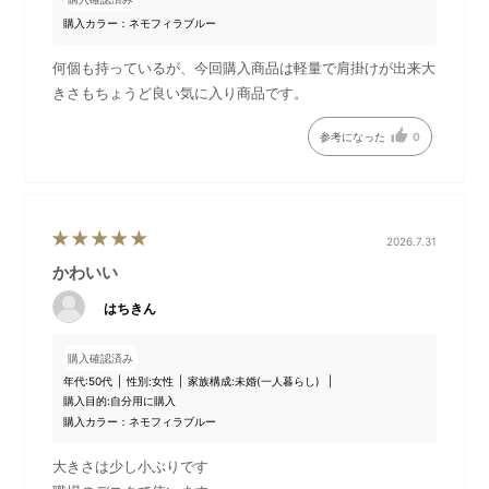
ネックストラップの長さはア
ネックストラップには安全パ
購入カラー：ネモフィラブルー
ジャスターのボタンを押しな
ーツが付いています。ネック
がら調節を行います。
ストラップと首に強い力が加
何個も持っているが、今回購入商品は軽量で肩掛けが出来大
わるとネックストラップの安
きさもちょうど良い気に入り商品です。
全パーツが自動的に分離しま
す。
参考になった
0
電源/風力調整スイッチは前面
充電用のUSB Type-Cポートは
に。風量は「弱」→「中」
背面にあります。
2026.7.31
→「強」→「ターボ」の順で
かわいい
切り替わり、「ターボ」の時
に電源/風力調節スイッチを短
はちきん
押しすると電源がOFFになり
ます。
購入確認済み
年代:
50代
性別:
女性
家族構成:
未婚(一人暮らし)
購入目的:
自分用に購入
本体の色に合わせた華やかな
購入カラー：ネモフィラブルー
パッケージデザインで、ギフ
トにもおすすめです。
大きさは少し小ぶりです