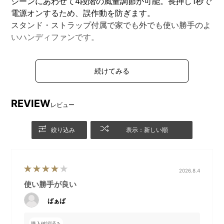
シーンにあわせて4段階の風量調節が可能。長押し1秒で
電源オンするため、誤作動を防ぎます。
スタンド・ストラップ付属で家でも外でも使い勝手のよ
いハンディファンです。
DETAIL
商品詳細
REVIEW
レビュー
本体、ネックストラップ、
付属のスタンドに差し込むこ
絞り込み
表示：新しい順
USBケーブル、スタンドのセ
とで、ファンを立てて使用す
ット。
ることもできます。
2026.8.4
使い勝手が良い
着脱可能なネックストラッ
ネックストラップは長さの調
プ。
整ができ、斜め掛けもOK
ばぁば
購入確認済み