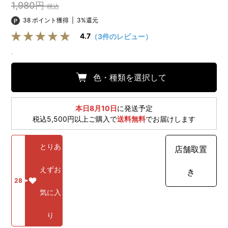
1,980円
税込
38 ポイント獲得
|
3%還元
4.7
（3件のレビュー）
色・種類を選択して
本日8月10日
に発送予定
税込5,500円以上ご購入で
送料無料
でお届けします
とりあ
店舗取置
えずお
き
28
気に入
り