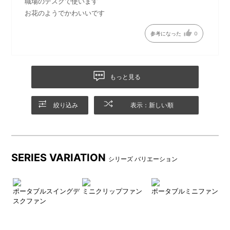
職場のデスクで使います
スタンドの向きによって、ファンの上下の角度を3パターン(16°,
お花のようでかわいいです
0°, -16°) からお選びいただけます
参考になった
0
上向き 16°
正面
もっと見る
下向き 16°
絞り込み
表示：新しい順
SERIES VARIATION
シリーズ バリエーション
プラ
ポータブルスイングデ
ミニクリップファン
ポータブルミニファン
5
スクファン
グ