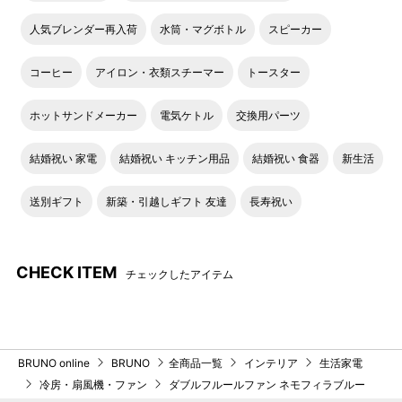
人気ブレンダー再入荷
水筒・マグボトル
スピーカー
コーヒー
アイロン・衣類スチーマー
トースター
ホットサンドメーカー
電気ケトル
交換用パーツ
結婚祝い 家電
結婚祝い キッチン用品
結婚祝い 食器
新生活
送別ギフト
新築・引越しギフト 友達
長寿祝い
CHECK ITEM
チェックしたアイテム
BRUNO online
BRUNO
全商品一覧
インテリア
生活家電
冷房・扇風機・ファン
ダブルフルールファン ネモフィラブルー