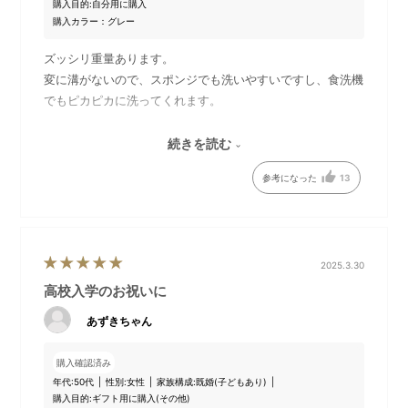
購入目的:
自分用に購入
購入カラー：グレー
グレー
ズッシリ重量あります。
変に溝がないので、スポンジでも洗いやすいですし、食洗機
でもピカピカに洗ってくれます。
蓋を閉めるとスゥーと密閉される気がする。
続きを読む
匂いがもれなくて、狭い事務所でも気になりません！
参考になった
13
形は四角で、淡々と詰めるには最高！
2025.3.30
高校入学のお祝いに
あずきちゃん
購入確認済み
年代:
50代
性別:
女性
家族構成:
既婚(子どもあり)
購入目的:
ギフト用に購入(その他)